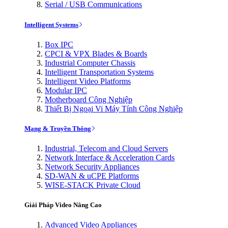
Serial / USB Communications
Intelligent Systems
Box IPC
CPCI & VPX Blades & Boards
Industrial Computer Chassis
Intelligent Transportation Systems
Intelligent Video Platforms
Modular IPC
Motherboard Công Nghiệp
Thiết Bị Ngoại Vi Máy Tính Công Nghiệp
Mạng & Truyền Thông
Industrial, Telecom and Cloud Servers
Network Interface & Acceleration Cards
Network Security Appliances
SD-WAN & uCPE Platforms
WISE-STACK Private Cloud
Giải Pháp Video Nâng Cao
Advanced Video Appliances