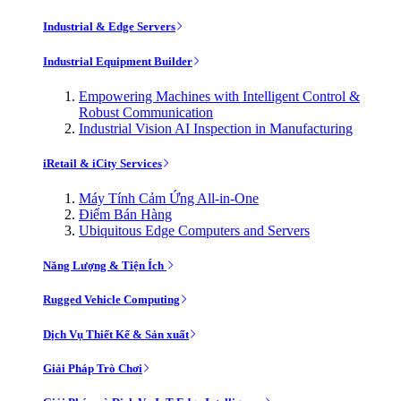
Industrial & Edge Servers
Industrial Equipment Builder
Empowering Machines with Intelligent Control &
Robust Communication
Industrial Vision AI Inspection in Manufacturing
iRetail & iCity Services
Máy Tính Cảm Ứng All-in-One
Điểm Bán Hàng
Ubiquitous Edge Computers and Servers
Năng Lượng & Tiện Ích
Rugged Vehicle Computing
Dịch Vụ Thiết Kế & Sản xuất
Giải Pháp Trò Chơi