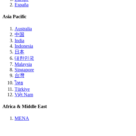
España
Asia Pacific
Australia
中国
India
Indonesia
日本
대한민국
Malaysia
Singapore
台灣
ไทย
Türkiye
Việt Nam
Africa & Middle East
MENA