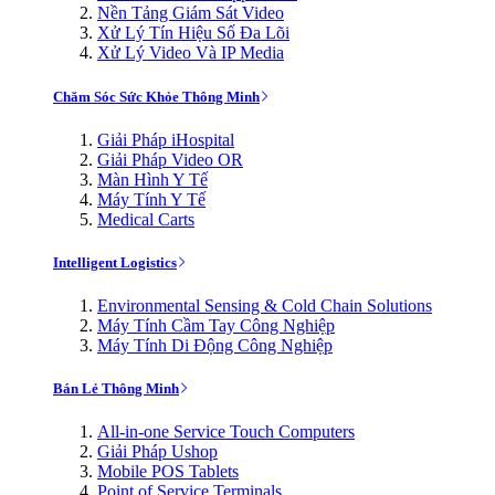
Nền Tảng Giám Sát Video
Xử Lý Tín Hiệu Số Đa Lõi
Xử Lý Video Và IP Media
Chăm Sóc Sức Khỏe Thông Minh
Giải Pháp iHospital
Giải Pháp Video OR
Màn Hình Y Tế
Máy Tính Y Tế
Medical Carts
Intelligent Logistics
Environmental Sensing & Cold Chain Solutions
Máy Tính Cầm Tay Công Nghiệp
Máy Tính Di Động Công Nghiệp
Bán Lẻ Thông Minh
All-in-one Service Touch Computers
Giải Pháp Ushop
Mobile POS Tablets
Point of Service Terminals