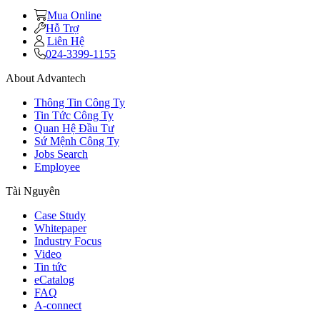
Mua Online
Hỗ Trợ
Liên Hệ
024-3399-1155
About Advantech
Thông Tin Công Ty
Tin Tức Công Ty
Quan Hệ Đầu Tư
Sứ Mệnh Công Ty
Jobs Search
Employee
Tài Nguyên
Case Study
Whitepaper
Industry Focus
Video
Tin tức
eCatalog
FAQ
A-connect