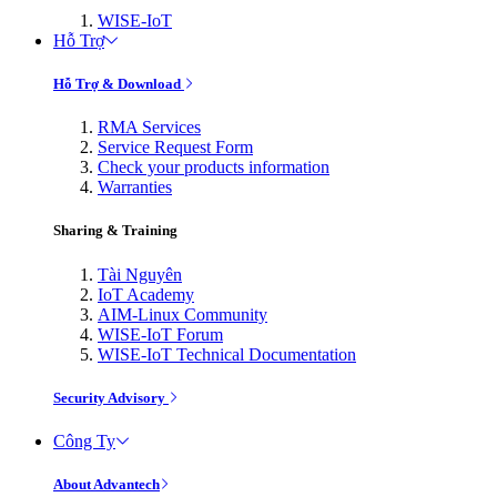
WISE-IoT
Hỗ Trợ
Hỗ Trợ & Download
RMA Services
Service Request Form
Check your products information
Warranties
Sharing & Training
Tài Nguyên
IoT Academy
AIM-Linux Community
WISE-IoT Forum
WISE-IoT Technical Documentation
Security Advisory
Công Ty
About Advantech