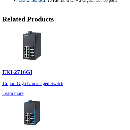
EKI-2718E-2CI
: 16 Fast Ethernet + 2 Gigabit Combo ports
Related Products
EKI-2716GI
16-port Giga Unmanaged Switch
Learn more