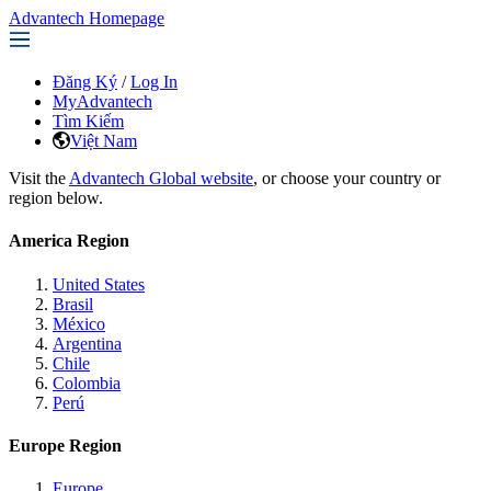
Advantech Homepage
Đăng Ký
/
Log In
MyAdvantech
Tìm Kiếm
Việt Nam
Visit the
Advantech Global website
, or choose your country or
region below.
America Region
United States
Brasil
México
Argentina
Chile
Colombia
Perú
Europe Region
Europe