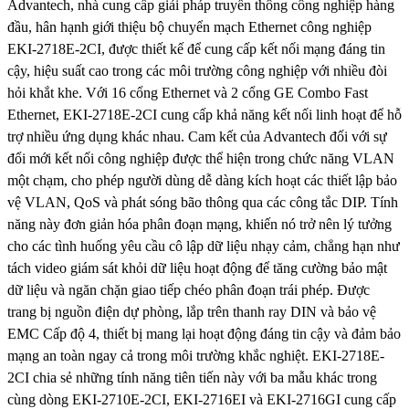
Advantech, nhà cung cấp giải pháp truyền thông công nghiệp hàng
đầu, hân hạnh giới thiệu bộ chuyển mạch Ethernet công nghiệp
EKI-2718E-2CI, được thiết kế để cung cấp kết nối mạng đáng tin
cậy, hiệu suất cao trong các môi trường công nghiệp với nhiều đòi
hỏi khắt khe. Với 16 cổng Ethernet và 2 cổng GE Combo Fast
Ethernet, EKI-2718E-2CI cung cấp khả năng kết nối linh hoạt để hỗ
trợ nhiều ứng dụng khác nhau. Cam kết của Advantech đối với sự
đổi mới kết nối công nghiệp được thể hiện trong chức năng VLAN
một chạm, cho phép người dùng dễ dàng kích hoạt các thiết lập bảo
vệ VLAN, QoS và phát sóng bão thông qua các công tắc DIP. Tính
năng này đơn giản hóa phân đoạn mạng, khiến nó trở nên lý tưởng
cho các tình huống yêu cầu cô lập dữ liệu nhạy cảm, chẳng hạn như
tách video giám sát khỏi dữ liệu hoạt động để tăng cường bảo mật
dữ liệu và ngăn chặn giao tiếp chéo phân đoạn trái phép. Được
trang bị nguồn điện dự phòng, lắp trên thanh ray DIN và bảo vệ
EMC Cấp độ 4, thiết bị mang lại hoạt động đáng tin cậy và đảm bảo
mạng an toàn ngay cả trong môi trường khắc nghiệt. EKI-2718E-
2CI chia sẻ những tính năng tiên tiến này với ba mẫu khác trong
cùng dòng EKI-2710E-2CI, EKI-2716EI và EKI-2716GI cung cấp