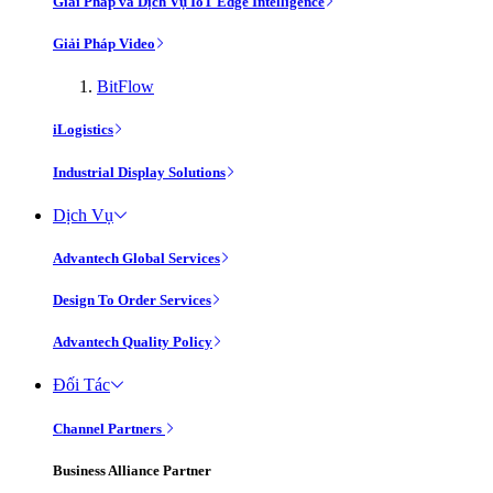
Giải Pháp và Dịch Vụ IoT Edge Intelligence
Giải Pháp Video
BitFlow
iLogistics
Industrial Display Solutions
Dịch Vụ
Advantech Global Services
Design To Order Services
Advantech Quality Policy
Đối Tác
Channel Partners
Business Alliance Partner