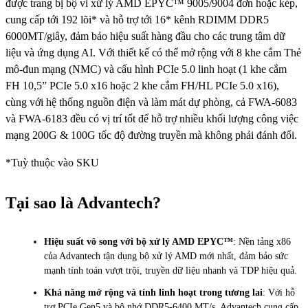
được trang bị bộ vi xử lý AMD EPYC™ 9005/9004 đơn hoặc kép,
cung cấp tới 192 lõi* và hỗ trợ tới 16* kênh RDIMM DDR5
6000MT/giây, đảm bảo hiệu suất hàng đầu cho các trung tâm dữ
liệu và ứng dụng AI. Với thiết kế có thể mở rộng với 8 khe cắm Thẻ
mô-đun mạng (NMC) và cấu hình PCIe 5.0 linh hoạt (1 khe cắm
FH 10,5” PCIe 5.0 x16 hoặc 2 khe cắm FH/HL PCIe 5.0 x16),
cùng với hệ thống nguồn điện và làm mát dự phòng, cả FWA-6083
và FWA-6183 đều có vị trí tốt để hỗ trợ nhiều khối lượng công việc
mạng 200G & 100G tốc độ đường truyền mà không phải đánh đổi.
*Tuỳ thuộc vào SKU
Tại sao là Advantech?
Hiệu suất vô song với bộ xử lý AMD EPYC™
: Nền tảng x86
của Advantech tận dụng bộ xử lý AMD mới nhất, đảm bảo sức
mạnh tính toán vượt trội, truyền dữ liệu nhanh và TDP hiệu quả.
Khả năng mở rộng và tính linh hoạt trong tương lai
: Với hỗ
trợ PCIe Gen5 và bộ nhớ DDR5-6400 MT/s, Advantech cung cấp