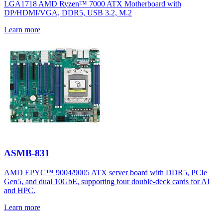
LGA1718 AMD Ryzen™ 7000 ATX Motherboard with
DP/HDMI/VGA, DDR5, USB 3.2, M.2
Learn more
ASMB-831
AMD EPYC™ 9004/9005 ATX server board with DDR5, PCIe
Gen5, and dual 10GbE, supporting four double-deck cards for AI
and HPC.
Learn more