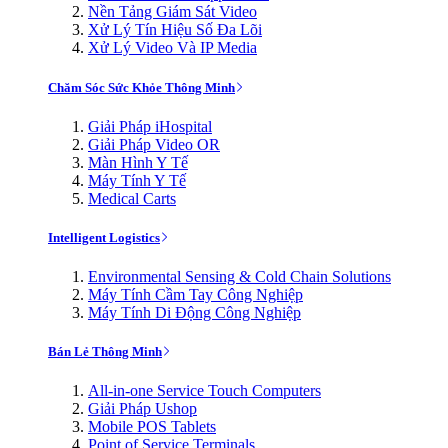
Nền Tảng Giám Sát Video
Xử Lý Tín Hiệu Số Đa Lõi
Xử Lý Video Và IP Media
Chăm Sóc Sức Khỏe Thông Minh
Giải Pháp iHospital
Giải Pháp Video OR
Màn Hình Y Tế
Máy Tính Y Tế
Medical Carts
Intelligent Logistics
Environmental Sensing & Cold Chain Solutions
Máy Tính Cầm Tay Công Nghiệp
Máy Tính Di Động Công Nghiệp
Bán Lẻ Thông Minh
All-in-one Service Touch Computers
Giải Pháp Ushop
Mobile POS Tablets
Point of Service Terminals