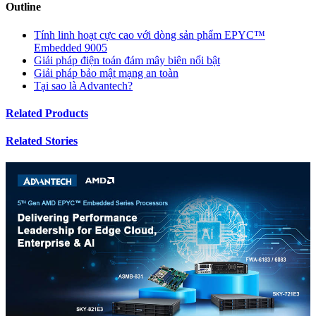
Outline
Tính linh hoạt cực cao với dòng sản phẩm EPYC™
Embedded 9005
Giải pháp điện toán đám mây biên nổi bật
Giải pháp bảo mật mạng an toàn
Tại sao là Advantech?
Related Products
Related Stories