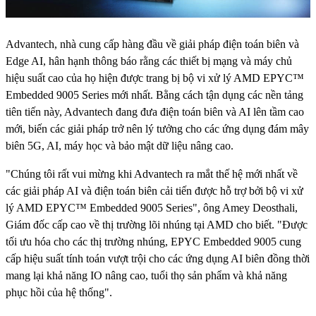
Advantech, nhà cung cấp hàng đầu về giải pháp điện toán biên và
Edge AI, hân hạnh thông báo rằng các thiết bị mạng và máy chủ
hiệu suất cao của họ hiện được trang bị bộ vi xử lý AMD EPYC™
Embedded 9005 Series mới nhất. Bằng cách tận dụng các nền tảng
tiên tiến này, Advantech đang đưa điện toán biên và AI lên tầm cao
mới, biến các giải pháp trở nên lý tưởng cho các ứng dụng đám mây
biên 5G, AI, máy học và bảo mật dữ liệu nâng cao.
"Chúng tôi rất vui mừng khi Advantech ra mắt thế hệ mới nhất về
các giải pháp AI và điện toán biên cải tiến được hỗ trợ bởi bộ vi xử
lý AMD EPYC™ Embedded 9005 Series", ông Amey Deosthali,
Giám đốc cấp cao về thị trường lõi nhúng tại AMD cho biết. "Được
tối ưu hóa cho các thị trường nhúng, EPYC Embedded 9005 cung
cấp hiệu suất tính toán vượt trội cho các ứng dụng AI biên đồng thời
mang lại khả năng IO nâng cao, tuổi thọ sản phẩm và khả năng
phục hồi của hệ thống".