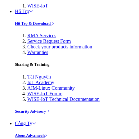
WISE-IoT
Hỗ Trợ
Hỗ Trợ & Download
RMA Services
Service Request Form
Check your products information
Warranties
Sharing & Training
Tài Nguyên
IoT Academy
AIM-Linux Community
WISE-IoT Forum
WISE-IoT Technical Documentation
Security Advisory
Công Ty
About Advantech