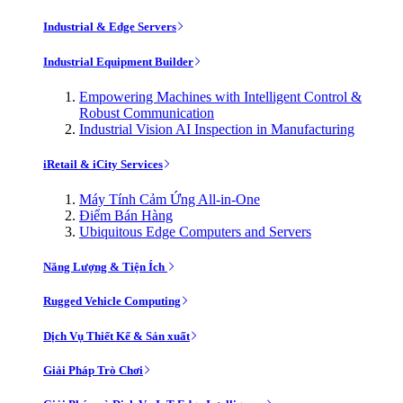
Industrial & Edge Servers
Industrial Equipment Builder
Empowering Machines with Intelligent Control &
Robust Communication
Industrial Vision AI Inspection in Manufacturing
iRetail & iCity Services
Máy Tính Cảm Ứng All-in-One
Điểm Bán Hàng
Ubiquitous Edge Computers and Servers
Năng Lượng & Tiện Ích
Rugged Vehicle Computing
Dịch Vụ Thiết Kế & Sản xuất
Giải Pháp Trò Chơi