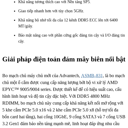
Khả năng tương thích cao với Nền tảng SP5.
Giao tiếp nhanh hơn với tùy chọn 5GHz.
Khả năng bộ nhớ tối đa của 12 kênh DDR5 ECC lên tới 6400
MT/giây.
Bảo mật nâng cao với phần cứng gốc đáng tin cậy và I/O đáng tin
cậy.
Giải pháp điện toán đám mây biên nổi bật
Bo mạch chủ máy chủ mới của Advantech,
ASMB-831
, là bo mạch
chủ một ổ cắm được cung cấp năng lượng bởi bộ vi xử lý AMD
EPYC™ 9005/9004 series. Được thiết kế để có hiệu suất cao, cấu
hình linh hoạt và độ tin cậy đặc biệt. Với DDR5 4800 MHz
RDIMM, bo mạch chủ này cung cấp khả năng kết nối mở rộng với
5 khe cắm PCIe 5.0 x16 và 2 khe cắm PCIe 5.0 x8 (hỗ trợ tối đa
bốn card hai tầng), hai cổng 10GbE, 9 cổng SATA3 và 7 cổng USB
3.2 Gen1 đảm bảo nền tảng mạnh mẽ, linh hoạt đáp ứng nhu cầu