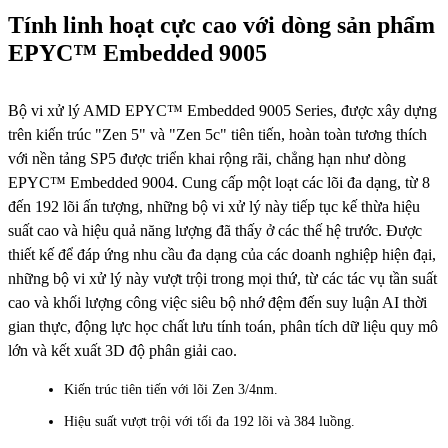
Tính linh hoạt cực cao với dòng sản phẩm
EPYC™ Embedded 9005
Bộ vi xử lý AMD EPYC™ Embedded 9005 Series, được xây dựng
trên kiến ​​trúc "Zen 5" và "Zen 5c" tiên tiến, hoàn toàn tương thích
với nền tảng SP5 được triển khai rộng rãi, chẳng hạn như dòng
EPYC™ Embedded 9004. Cung cấp một loạt các lõi đa dạng, từ 8
đến 192 lõi ấn tượng, những bộ vi xử lý này tiếp tục kế thừa hiệu
suất cao và hiệu quả năng lượng đã thấy ở các thế hệ trước. Được
thiết kế để đáp ứng nhu cầu đa dạng của các doanh nghiệp hiện đại,
những bộ vi xử lý này vượt trội trong mọi thứ, từ các tác vụ tần suất
cao và khối lượng công việc siêu bộ nhớ đệm đến suy luận AI thời
gian thực, động lực học chất lưu tính toán, phân tích dữ liệu quy mô
lớn và kết xuất 3D độ phân giải cao.
Kiến trúc tiên tiến với lõi Zen 3/4nm.
Hiệu suất vượt trội với tối đa 192 lõi và 384 luồng.