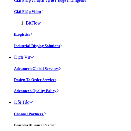
Giải Pháp và Dịch Vụ IoT Edge Intelligence
Giải Pháp Video
BitFlow
iLogistics
Industrial Display Solutions
Dịch Vụ
Advantech Global Services
Design To Order Services
Advantech Quality Policy
Đối Tác
Channel Partners
Business Alliance Partner