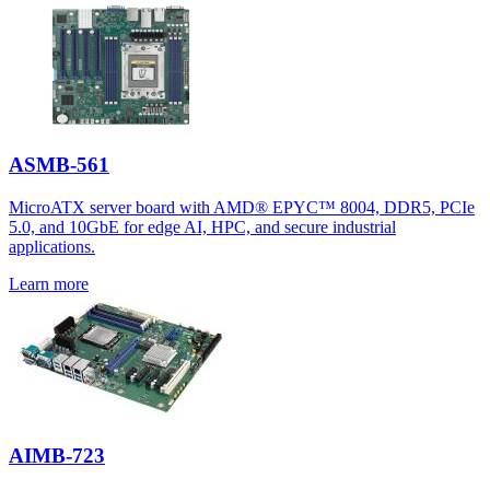
ASMB-561
MicroATX server board with AMD® EPYC™ 8004, DDR5, PCIe
5.0, and 10GbE for edge AI, HPC, and secure industrial
applications.
Learn more
AIMB-723