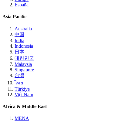
España
Asia Pacific
Australia
中国
India
Indonesia
日本
대한민국
Malaysia
Singapore
台灣
ไทย
Türkiye
Việt Nam
Africa & Middle East
MENA