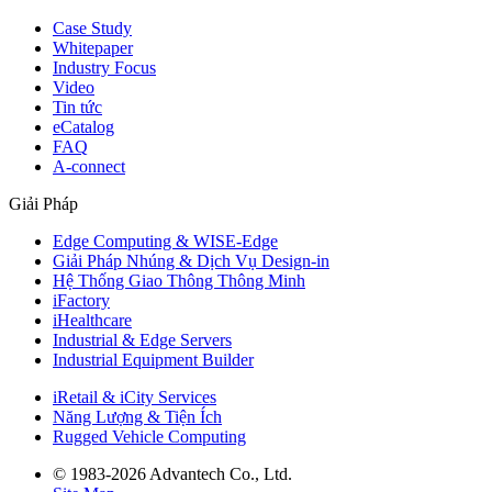
Case Study
Whitepaper
Industry Focus
Video
Tin tức
eCatalog
FAQ
A-connect
Giải Pháp
Edge Computing & WISE-Edge
Giải Pháp Nhúng & Dịch Vụ Design-in
Hệ Thống Giao Thông Thông Minh
iFactory
iHealthcare
Industrial & Edge Servers
Industrial Equipment Builder
iRetail & iCity Services
Năng Lượng & Tiện Ích
Rugged Vehicle Computing
© 1983-2026 Advantech Co., Ltd.