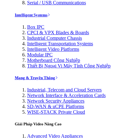
Serial / USB Communications
Intelligent Systems
Box IPC
CPCI & VPX Blades & Boards
Industrial Computer Chassis
Intelligent Transportation Systems
Intelligent Video Platforms
Modular IPC
Motherboard Công Nghiệp
Thiết Bị Ngoại Vi Máy Tính Công Nghiệp
Mạng & Truyền Thông
Industrial, Telecom and Cloud Servers
Network Interface & Acceleration Cards
Network Security Appliances
SD-WAN & uCPE Platforms
WISE-STACK Private Cloud
Giải Pháp Video Nâng Cao
Advanced Video Appliances