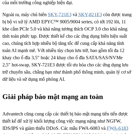
của môi trường công nghiệp hiện đại.
Ngoài ra, máy chủ biên
SKY-721E3
và
SKY-821E3
còn được trang
bị bộ vi xử lý AMD EPYC™ 9005/9004 series, có tới 192 lõi, 11
khe cắm PCIe 5.0 và khả năng tương thích OCP 3.0 cho khả năng
tính toán phức tạp. Được thiết kế cho các ứng dụng biên hiệu suất
cao, chúng tích hợp nhiều bộ tăng tốc để cung cấp khả năng tính
toán AI mạnh mẽ. Với nhiều tùy chọn lưu trữ, bao gồm tối đa 12
khay cho ổ đĩa 3,5" hoặc 24 khay cho ổ đĩa SATA/SAS/NVMe
2,5" hot-swap, SKY-721E3 được tối ưu hóa cho các ứng dụng lưu
trữ chuyên sâu, chẳng hạn như thành phố thông minh, quản lý cơ sở
dữ liệu và sử dụng mô phỏng AI.
Giải pháp bảo mật mạng an toàn
Advantech cũng cung cấp các thiết bị bảo mật mạng tiên tiến được
thiết kế để xử lý khối lượng công việc mạng nặng như NGFW,
IDS/IPS và giảm thiểu DDoS. Các mẫu FWA-6083 và
FWA-6183