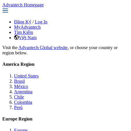
Advantech Homepage
Đăng Ký
/
Log In
MyAdvantech
Tìm Kiếm
Việt Nam
Visit the
Advantech Global website
, or choose your country or
region below.
America Region
United States
Brasil
México
Argentina
Chile
Colombia
Perú
Europe Region
Europe