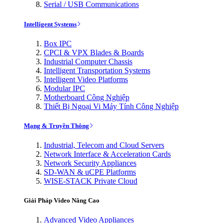
Serial / USB Communications
Intelligent Systems
Box IPC
CPCI & VPX Blades & Boards
Industrial Computer Chassis
Intelligent Transportation Systems
Intelligent Video Platforms
Modular IPC
Motherboard Công Nghiệp
Thiết Bị Ngoại Vi Máy Tính Công Nghiệp
Mạng & Truyền Thông
Industrial, Telecom and Cloud Servers
Network Interface & Acceleration Cards
Network Security Appliances
SD-WAN & uCPE Platforms
WISE-STACK Private Cloud
Giải Pháp Video Nâng Cao
Advanced Video Appliances