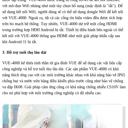
với mô-đun Wifi nhúng như một tùy chọn bổ sung (mặc định là "tắt"). Để
sử dụng kết nối Wifi, người dùng sẽ có thể sử dụng dongle Wifi để kết nối
với VUE-4000. Ngoài ra, tất cả các cổng tín hiệu video đều được tích hợp
trên bo mạch hệ thống. Tuy nhiên, VUE-4000 dự trữ một cổng HDMI
trong trường hợp HĐH Android bị tắt. Thiết bị điều hành bên ngoài có thể
kết nối với VUE-4000 thông qua HDMI như một giải pháp khẩn cấp sau
khi Android 11 bị tắt.
3. Hỗ trợ tuổi thọ lâu dài
VUE-4000 kế thừa tinh thần từ gia đình VUE để sử dụng các vật liệu cấp
công nghiệp và hỗ trợ tuổi thọ lâu dài. Các sản phẩm VUE-4000 có khả
năng thích ứng cao với các môi trường khác nhau với khả năng bảo vệ IP65
chống bụi và nước trên bảng điều khiển phía trước cũng như bảo vệ chống
va đập IK08. Giải pháp cảm ứng cũng có khả năng chống nhiễu CS10V làm
cho nó phù hợp với môi trường công nghiệp có độ nhiễu cao.