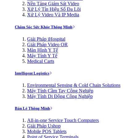
Nền Tảng Giám Sát Video
Xử Lý Tín Hiệu Số Đa Lõi
Xử Lý Video Và IP Media
Chăm Sóc Sức Khỏe Thông Minh
Giải Pháp iHospital
Giải Pháp Video OR
Màn Hình Y Tế
Máy Tính Y Tế
Medical Carts
Intelligent Logistics
Environmental Sensing & Cold Chain Solutions
Máy Tính Cầm Tay Công Nghiệp
Máy Tính Di Động Công Nghiệp
Bán Lẻ Thông Minh
All-in-one Service Touch Computers
Giải Pháp Ushop
Mobile POS Tablets
Point of Service Terminals