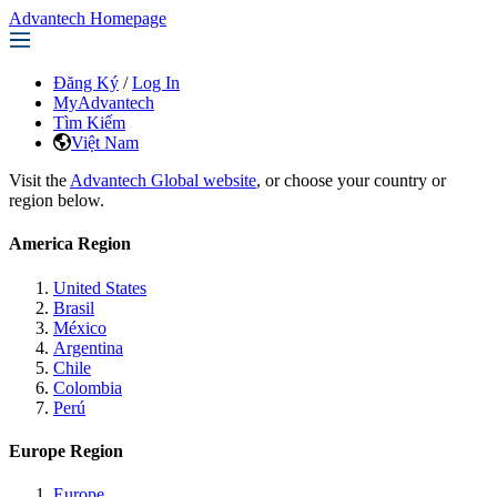
Advantech Homepage
Đăng Ký
/
Log In
MyAdvantech
Tìm Kiếm
Việt Nam
Visit the
Advantech Global website
, or choose your country or
region below.
America Region
United States
Brasil
México
Argentina
Chile
Colombia
Perú
Europe Region
Europe