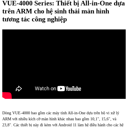
VUE-4000 Series: Thiết bị All-in-One dựa
trên ARM cho hệ sinh thái màn hình
tương tác công nghiệp
Dòng VUE-4000 bao gồm các máy tính All-in-One dựa trên bộ vi xử lý
ARM với nhiều kích cỡ màn hình khác nhau bao gồm 10,1", 15,6", và
23,8". Các thiết bị này đi kèm với Android 11 làm hệ điều hành cho các hệ