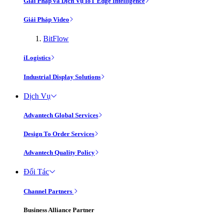
Giải Pháp và Dịch Vụ IoT Edge Intelligence
Giải Pháp Video
BitFlow
iLogistics
Industrial Display Solutions
Dịch Vụ
Advantech Global Services
Design To Order Services
Advantech Quality Policy
Đối Tác
Channel Partners
Business Alliance Partner