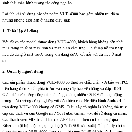
sinh thái màn hình tương tác công nghiệp.
Lợi ích khi sử dụng các sản phẩm VUE-4000 bao gồm nhiều ưu điểm
nhưng không giới hạn ở những điều sau:
1. Thiết lập dễ dàng
Với tất cả các model thuộc dòng VUE-4000, khách hàng không cần phải
mua riêng thiết bị máy tính và màn hình cảm ứng. Thiết lập hỗ trợ nhập
liệu dễ dàng ở mặt trước trong khi đang được kết nối với dữ liệu ở mặt
sau.
2. Quản lý người dùng
Các sản phẩm thuộc dòng VUE-4000 có thiết kế chắc chắn với bảo vệ IP65
trên bảng điều khiển phía trước và cung cấp bảo vệ chống va đập IK08.
Giải pháp cảm ứng cũng có khả năng chống nhiễu CS10V để hoạt động
trong môi trường công nghiệp với độ nhiễu cao. Hệ điều hành Android 11
trên dòng VUE-4000 không có GMS. Điều này có nghĩa là không thể truy
cập các dịch vụ của Google như YouTube, Gmail, v.v. để sử dụng cá nhân.
Các thành viên MIS triển khai các APP hoặc tài liệu cụ thể thông qua
Ethernet nội bộ hoặc mạng cục bộ (tức là SOP sản xuất) để quản lý có thể
được tập trung. VUE-4000 được trang bị cổng RJ-45 để kết nối Internet,