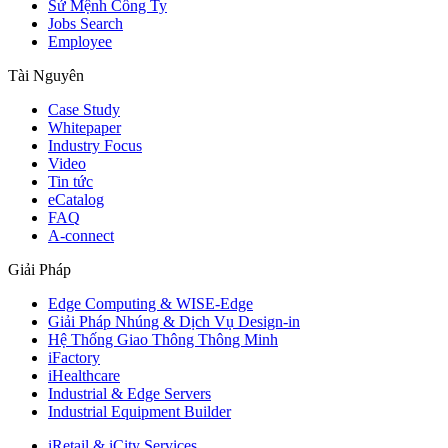
Sứ Mệnh Công Ty
Jobs Search
Employee
Tài Nguyên
Case Study
Whitepaper
Industry Focus
Video
Tin tức
eCatalog
FAQ
A-connect
Giải Pháp
Edge Computing & WISE-Edge
Giải Pháp Nhúng & Dịch Vụ Design-in
Hệ Thống Giao Thông Thông Minh
iFactory
iHealthcare
Industrial & Edge Servers
Industrial Equipment Builder
iRetail & iCity Services