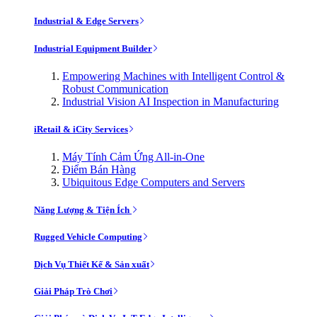
Industrial & Edge Servers
Industrial Equipment Builder
Empowering Machines with Intelligent Control &
Robust Communication
Industrial Vision AI Inspection in Manufacturing
iRetail & iCity Services
Máy Tính Cảm Ứng All-in-One
Điểm Bán Hàng
Ubiquitous Edge Computers and Servers
Năng Lượng & Tiện Ích
Rugged Vehicle Computing
Dịch Vụ Thiết Kế & Sản xuất
Giải Pháp Trò Chơi