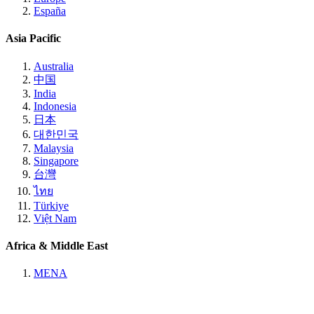
España
Asia Pacific
Australia
中国
India
Indonesia
日本
대한민국
Malaysia
Singapore
台灣
ไทย
Türkiye
Việt Nam
Africa & Middle East
MENA