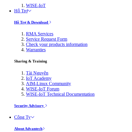
WISE-IoT
Hỗ Trợ
Hỗ Trợ & Download
RMA Services
Service Request Form
Check your products information
Warranties
Sharing & Training
Tài Nguyên
IoT Academy
AIM-Linux Community
WISE-IoT Forum
WISE-IoT Technical Documentation
Security Advisory
Công Ty
About Advantech