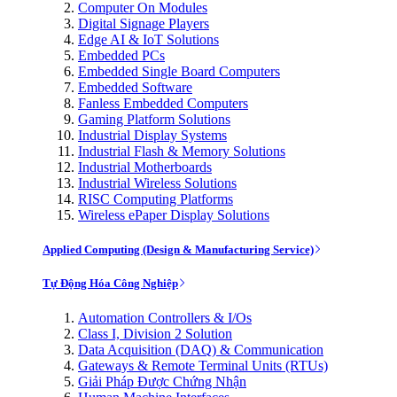
Computer On Modules
Digital Signage Players
Edge AI & IoT Solutions
Embedded PCs
Embedded Single Board Computers
Embedded Software
Fanless Embedded Computers
Gaming Platform Solutions
Industrial Display Systems
Industrial Flash & Memory Solutions
Industrial Motherboards
Industrial Wireless Solutions
RISC Computing Platforms
Wireless ePaper Display Solutions
Applied Computing (Design & Manufacturing Service)
Tự Động Hóa Công Nghiệp
Automation Controllers & I/Os
Class I, Division 2 Solution
Data Acquisition (DAQ) & Communication
Gateways & Remote Terminal Units (RTUs)
Giải Pháp Được Chứng Nhận