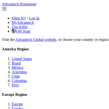
Advantech Homepage
Đăng Ký
/
Log In
MyAdvantech
Tìm Kiếm
Việt Nam
Visit the
Advantech Global website
, or choose your country or region
America Region
United States
Brasil
México
Argentina
Chile
Colombia
Perú
Europe Region
Europe
España