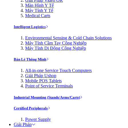
Giải Pháp Video OR
Màn Hình Y Tế
Máy Tính Y Tế
Medical Carts
Intelligent Logistics
Environmental Sensing & Cold Chain Solutions
Máy Tính Cầm Tay Công Nghiệp
Máy Tính Di Động Công Nghiệp
Bán Lẻ Thông Minh
All-in-one Service Touch Computers
Giải Pháp Ushop
Mobile POS Tablets
Point of Service Terminals
Industrial Mounting (Stands/Arms/Carts)
Certified Peripherals
Power Supply
Giải Pháp