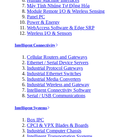
Human Machine Interfaces
Máy Tính Nhúng Tự Động Hóa
Module Remote I/O & Wireless Sensing
Panel PC
Power & Energy
WebAccess Software & Edge SRP
Wireless I/O & Sensors
Intelligent Connectivity
Cellular Routers and Gateways
Ethernet / Serial Device Servers
Industrial Protocol Gateways
Industrial Ethernet Switches
Industrial Media Converters
Industrial Wireless and Gateway
Intelligent Connectivity Software
Serial / USB Communications
Intelligent Systems
Box IPC
CPCI & VPX Blades & Boards
Industrial Computer Chassis
Intelligent Transportation Systems