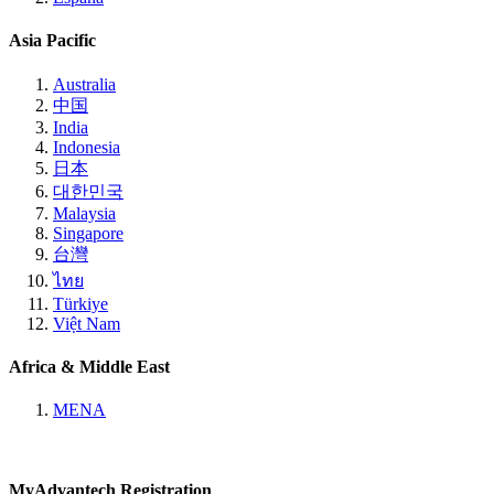
Asia Pacific
Australia
中国
India
Indonesia
日本
대한민국
Malaysia
Singapore
台灣
ไทย
Türkiye
Việt Nam
Africa & Middle East
MENA
MyAdvantech Registration