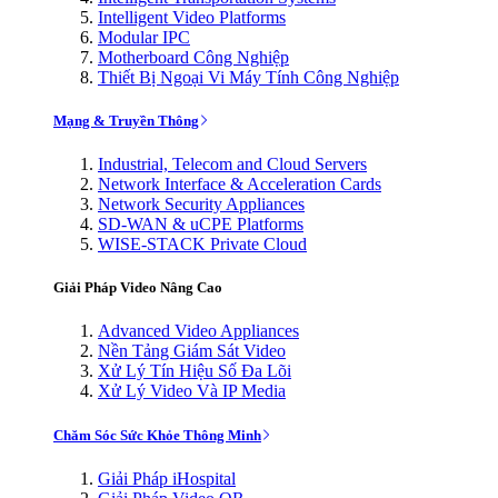
Intelligent Video Platforms
Modular IPC
Motherboard Công Nghiệp
Thiết Bị Ngoại Vi Máy Tính Công Nghiệp
Mạng & Truyền Thông
Industrial, Telecom and Cloud Servers
Network Interface & Acceleration Cards
Network Security Appliances
SD-WAN & uCPE Platforms
WISE-STACK Private Cloud
Giải Pháp Video Nâng Cao
Advanced Video Appliances
Nền Tảng Giám Sát Video
Xử Lý Tín Hiệu Số Đa Lõi
Xử Lý Video Và IP Media
Chăm Sóc Sức Khỏe Thông Minh
Giải Pháp iHospital