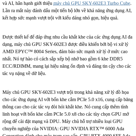
và AI, hân hạnh giới thiệu
máy chủ GPU SKY-602E3 Turbo Cube
.
Lần ra mắt này đánh dấu một tiến bộ lớn về khả năng ứng dụng AI,
kết hợp sức mạnh vượt trội với kiểu dáng nhỏ gọn, hiệu quả.
Được thiết kế để đáp ứng nhu cầu khắt khe của các ứng dụng AI đa
dạng, máy chủ GPU SKY-602E3 được điều khiển bởi bộ vi xử lý
AMD EPYC™ 8004 Series, đảm bảo sức mạnh xử lý ở mức cao
nhất. Nó tự hào có cách sắp xếp bộ nhớ bao gồm 6 khe DDR5
ECC/RDIMM, mang lại hiệu năng ổn định và đáng tin cậy cho các
tác vụ nặng về dữ liệu.
Máy chủ GPU SKY-602E3 vượt trội trong khả năng xử lý đồ họa
cho các ứng dụng AI với bốn khe cắm PCIe 5.0 x16, cung cấp băng
thông cao cho các tác vụ đòi hỏi khắt khe. Nó cung cấp thêm tính
linh hoạt với bốn khe cắm PCIe 5.0 x8 cho các tùy chọn GPU mở
rộng để cài đặt mạng và DPU. Máy chủ hỗ trợ nhiều loại GPU
chuyên nghiệp của NVIDIA: GPU NVIDIA RTX™ 6000 Ada
Generation dành cho máy trạm cao cấp, GPU RTX 4000 SFF Ada