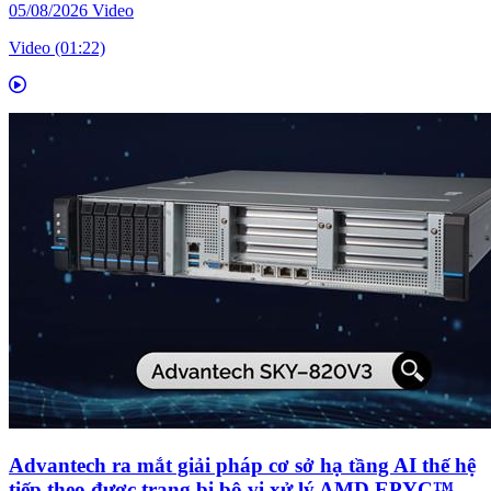
05/08/2026
Video
Video (01:22)
Advantech ra mắt giải pháp cơ sở hạ tầng AI thế hệ
tiếp theo được trang bị bộ vi xử lý AMD EPYC™