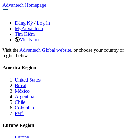
Advantech Homepage
Đăng Ký
/
Log In
MyAdvantech
Tìm Kiếm
Việt Nam
Visit the
Advantech Global website
, or choose your country or
region below.
America Region
United States
Brasil
México
Argentina
Chile
Colombia
Perú
Europe Region
Europe