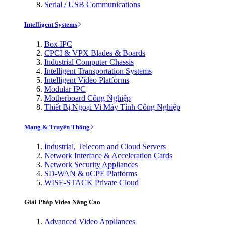
Serial / USB Communications
Intelligent Systems
Box IPC
CPCI & VPX Blades & Boards
Industrial Computer Chassis
Intelligent Transportation Systems
Intelligent Video Platforms
Modular IPC
Motherboard Công Nghiệp
Thiết Bị Ngoại Vi Máy Tính Công Nghiệp
Mạng & Truyền Thông
Industrial, Telecom and Cloud Servers
Network Interface & Acceleration Cards
Network Security Appliances
SD-WAN & uCPE Platforms
WISE-STACK Private Cloud
Giải Pháp Video Nâng Cao
Advanced Video Appliances