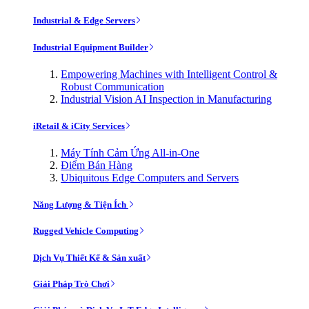
Industrial & Edge Servers
Industrial Equipment Builder
Empowering Machines with Intelligent Control &
Robust Communication
Industrial Vision AI Inspection in Manufacturing
iRetail & iCity Services
Máy Tính Cảm Ứng All-in-One
Điểm Bán Hàng
Ubiquitous Edge Computers and Servers
Năng Lượng & Tiện Ích
Rugged Vehicle Computing
Dịch Vụ Thiết Kế & Sản xuất
Giải Pháp Trò Chơi