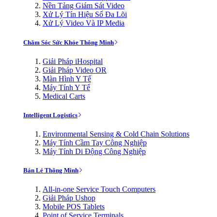
Nền Tảng Giám Sát Video
Xử Lý Tín Hiệu Số Đa Lõi
Xử Lý Video Và IP Media
Chăm Sóc Sức Khỏe Thông Minh
Giải Pháp iHospital
Giải Pháp Video OR
Màn Hình Y Tế
Máy Tính Y Tế
Medical Carts
Intelligent Logistics
Environmental Sensing & Cold Chain Solutions
Máy Tính Cầm Tay Công Nghiệp
Máy Tính Di Động Công Nghiệp
Bán Lẻ Thông Minh
All-in-one Service Touch Computers
Giải Pháp Ushop
Mobile POS Tablets
Point of Service Terminals