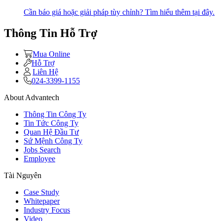
Cần báo giá hoặc giải pháp tùy chỉnh? Tìm hiểu thêm tại đây.
Thông Tin Hỗ Trợ
Mua Online
Hỗ Trợ
Liên Hệ
024-3399-1155
About Advantech
Thông Tin Công Ty
Tin Tức Công Ty
Quan Hệ Đầu Tư
Sứ Mệnh Công Ty
Jobs Search
Employee
Tài Nguyên
Case Study
Whitepaper
Industry Focus
Video