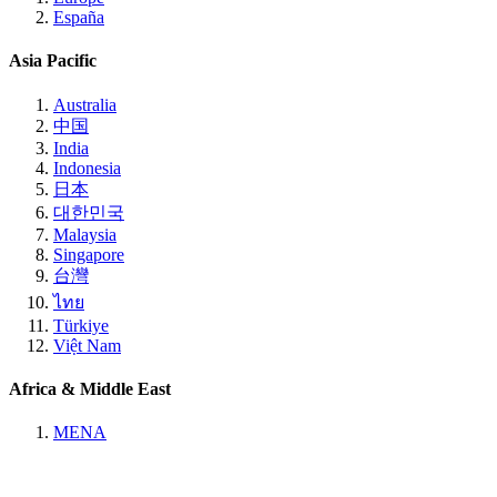
España
Asia Pacific
Australia
中国
India
Indonesia
日本
대한민국
Malaysia
Singapore
台灣
ไทย
Türkiye
Việt Nam
Africa & Middle East
MENA