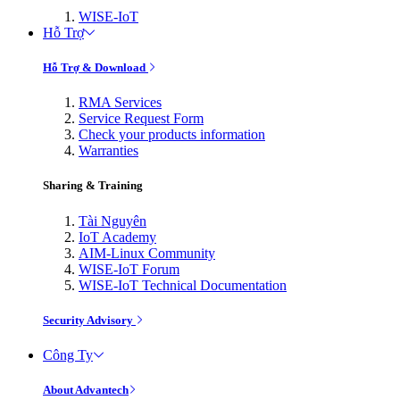
WISE-IoT
Hỗ Trợ
Hỗ Trợ & Download
RMA Services
Service Request Form
Check your products information
Warranties
Sharing & Training
Tài Nguyên
IoT Academy
AIM-Linux Community
WISE-IoT Forum
WISE-IoT Technical Documentation
Security Advisory
Công Ty
About Advantech