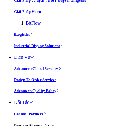
Giải Pháp và Dịch Vụ IoT Edge Intelligence
Giải Pháp Video
BitFlow
iLogistics
Industrial Display Solutions
Dịch Vụ
Advantech Global Services
Design To Order Services
Advantech Quality Policy
Đối Tác
Channel Partners
Business Alliance Partner