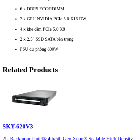
6 x DDR5 ECC/RDIMM
2 x GPU NVIDIA PCIe 5.0 X16 DW
4 x khe cắm PCIe 5.0 X8
2 x 2,5" SSD SATA bên trong
PSU dự phòng 800W
Related Products
SKY-620V3
2U Rackmount Intel® 4th/5th Gen Xeon® Scalable High Density