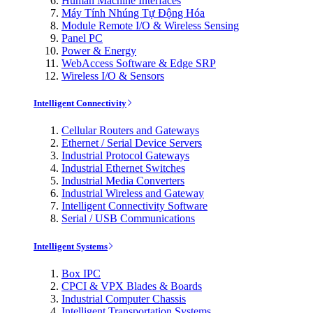
Human Machine Interfaces
Máy Tính Nhúng Tự Động Hóa
Module Remote I/O & Wireless Sensing
Panel PC
Power & Energy
WebAccess Software & Edge SRP
Wireless I/O & Sensors
Intelligent Connectivity
Cellular Routers and Gateways
Ethernet / Serial Device Servers
Industrial Protocol Gateways
Industrial Ethernet Switches
Industrial Media Converters
Industrial Wireless and Gateway
Intelligent Connectivity Software
Serial / USB Communications
Intelligent Systems
Box IPC
CPCI & VPX Blades & Boards
Industrial Computer Chassis
Intelligent Transportation Systems