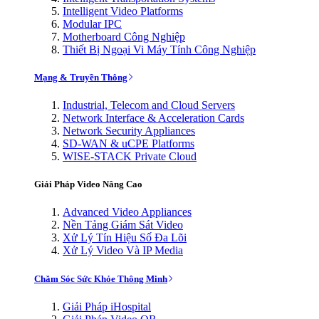
Intelligent Video Platforms
Modular IPC
Motherboard Công Nghiệp
Thiết Bị Ngoại Vi Máy Tính Công Nghiệp
Mạng & Truyền Thông
Industrial, Telecom and Cloud Servers
Network Interface & Acceleration Cards
Network Security Appliances
SD-WAN & uCPE Platforms
WISE-STACK Private Cloud
Giải Pháp Video Nâng Cao
Advanced Video Appliances
Nền Tảng Giám Sát Video
Xử Lý Tín Hiệu Số Đa Lõi
Xử Lý Video Và IP Media
Chăm Sóc Sức Khỏe Thông Minh
Giải Pháp iHospital