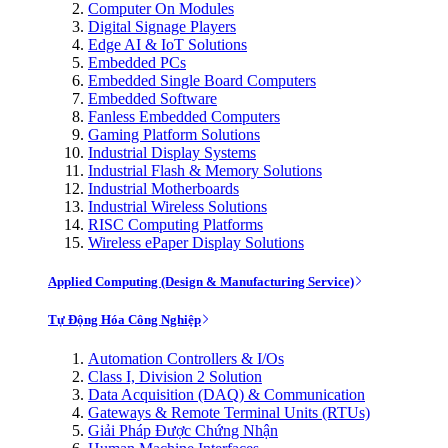
Computer On Modules
Digital Signage Players
Edge AI & IoT Solutions
Embedded PCs
Embedded Single Board Computers
Embedded Software
Fanless Embedded Computers
Gaming Platform Solutions
Industrial Display Systems
Industrial Flash & Memory Solutions
Industrial Motherboards
Industrial Wireless Solutions
RISC Computing Platforms
Wireless ePaper Display Solutions
Applied Computing (Design & Manufacturing Service)
Tự Động Hóa Công Nghiệp
Automation Controllers & I/Os
Class I, Division 2 Solution
Data Acquisition (DAQ) & Communication
Gateways & Remote Terminal Units (RTUs)
Giải Pháp Được Chứng Nhận