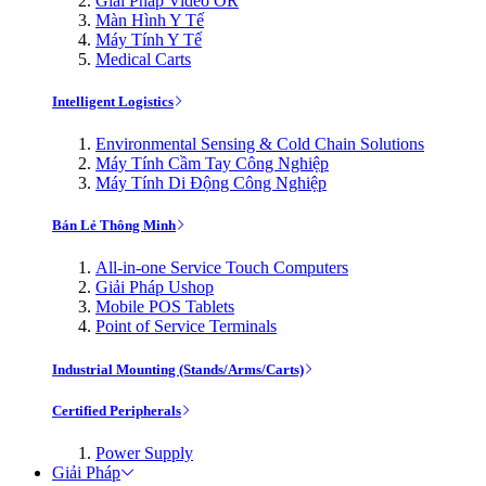
Giải Pháp Video OR
Màn Hình Y Tế
Máy Tính Y Tế
Medical Carts
Intelligent Logistics
Environmental Sensing & Cold Chain Solutions
Máy Tính Cầm Tay Công Nghiệp
Máy Tính Di Động Công Nghiệp
Bán Lẻ Thông Minh
All-in-one Service Touch Computers
Giải Pháp Ushop
Mobile POS Tablets
Point of Service Terminals
Industrial Mounting (Stands/Arms/Carts)
Certified Peripherals
Power Supply
Giải Pháp