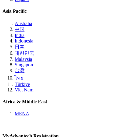
Asia Pacific
Australia
中国
India
Indonesia
日本
대한민국
Malaysia
Singapore
台灣
ไทย
Türkiye
Việt Nam
Africa & Middle East
MENA
MyAdvantech Registration