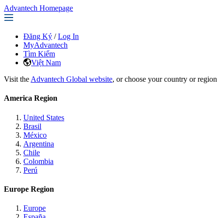
Advantech Homepage
Đăng Ký
/
Log In
MyAdvantech
Tìm Kiếm
Việt Nam
Visit the
Advantech Global website
, or choose your country or region
America Region
United States
Brasil
México
Argentina
Chile
Colombia
Perú
Europe Region
Europe
España