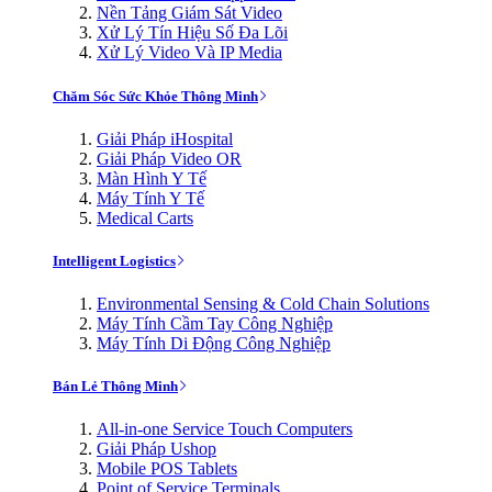
Nền Tảng Giám Sát Video
Xử Lý Tín Hiệu Số Đa Lõi
Xử Lý Video Và IP Media
Chăm Sóc Sức Khỏe Thông Minh
Giải Pháp iHospital
Giải Pháp Video OR
Màn Hình Y Tế
Máy Tính Y Tế
Medical Carts
Intelligent Logistics
Environmental Sensing & Cold Chain Solutions
Máy Tính Cầm Tay Công Nghiệp
Máy Tính Di Động Công Nghiệp
Bán Lẻ Thông Minh
All-in-one Service Touch Computers
Giải Pháp Ushop
Mobile POS Tablets
Point of Service Terminals