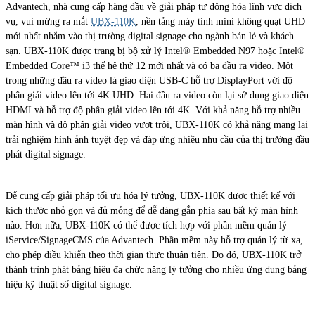
Advantech, nhà cung cấp hàng đầu về giải pháp tự động hóa lĩnh vực dịch
vụ, vui mừng ra mắt
UBX-110K
, nền tảng máy tính mini không quạt UHD
mới nhất nhắm vào thị trường digital signage cho ngành bán lẻ và khách
sạn. UBX-110K được trang bị bộ xử lý Intel® Embedded N97 hoặc Intel®
Embedded Core™ i3 thế hệ thứ 12 mới nhất và có ba đầu ra video. Một
trong những đầu ra video là giao diện USB-C hỗ trợ DisplayPort với độ
phân giải video lên tới 4K UHD. Hai đầu ra video còn lại sử dụng giao diện
HDMI và hỗ trợ độ phân giải video lên tới 4K. Với khả năng hỗ trợ nhiều
màn hình và độ phân giải video vượt trội, UBX-110K có khả năng mang lại
trải nghiệm hình ảnh tuyệt đẹp và đáp ứng nhiều nhu cầu của thị trường đầu
phát digital signage.
Để cung cấp giải pháp tối ưu hóa lý tưởng, UBX-110K được thiết kế với
kích thước nhỏ gọn và đủ mỏng để dễ dàng gắn phía sau bất kỳ màn hình
nào. Hơn nữa, UBX-110K có thể được tích hợp với phần mềm quản lý
iService/SignageCMS của Advantech. Phần mềm này hỗ trợ quản lý từ xa,
cho phép điều khiển theo thời gian thực thuận tiện. Do đó, UBX-110K trở
thành trình phát bảng hiệu đa chức năng lý tưởng cho nhiều ứng dụng bảng
hiệu kỹ thuật số digital signage.