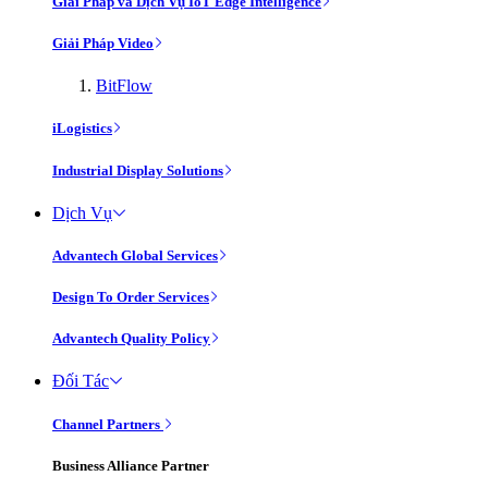
Giải Pháp và Dịch Vụ IoT Edge Intelligence
Giải Pháp Video
BitFlow
iLogistics
Industrial Display Solutions
Dịch Vụ
Advantech Global Services
Design To Order Services
Advantech Quality Policy
Đối Tác
Channel Partners
Business Alliance Partner