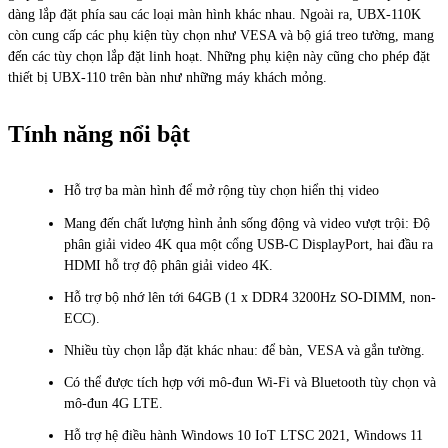
dàng lắp đặt phía sau các loại màn hình khác nhau. Ngoài ra, UBX-110K
còn cung cấp các phụ kiện tùy chọn như VESA và bộ giá treo tường, mang
đến các tùy chọn lắp đặt linh hoạt. Những phụ kiện này cũng cho phép đặt
thiết bị UBX-110 trên bàn như những máy khách mỏng.
Tính năng nổi bật
Hỗ trợ ba màn hình để mở rộng tùy chọn hiển thị video
Mang đến chất lượng hình ảnh sống động và video vượt trội: Độ
phân giải video 4K qua một cổng USB-C DisplayPort, hai đầu ra
HDMI hỗ trợ độ phân giải video 4K.
Hỗ trợ bộ nhớ lên tới 64GB (1 x DDR4 3200Hz SO-DIMM, non-
ECC).
Nhiều tùy chọn lắp đặt khác nhau: để bàn, VESA và gắn tường.
Có thể được tích hợp với mô-đun Wi-Fi và Bluetooth tùy chọn và
mô-đun 4G LTE.
Hỗ trợ hệ điều hành Windows 10 IoT LTSC 2021, Windows 11