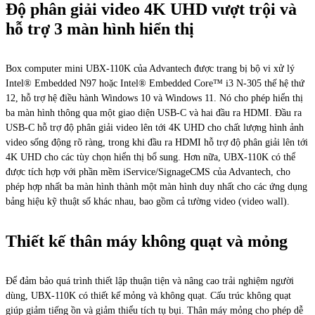
Độ phân giải video 4K UHD vượt trội và
hỗ trợ 3 màn hình hiển thị
Box computer mini UBX-110K của Advantech được trang bị bộ vi xử lý
Intel® Embedded N97 hoặc Intel® Embedded Core™ i3 N-305 thế hệ thứ
12, hỗ trợ hệ điều hành Windows 10 và Windows 11. Nó cho phép hiển thị
ba màn hình thông qua một giao diện USB-C và hai đầu ra HDMI. Đầu ra
USB-C hỗ trợ độ phân giải video lên tới 4K UHD cho chất lượng hình ảnh
video sống động rõ ràng, trong khi đầu ra HDMI hỗ trợ độ phân giải lên tới
4K UHD cho các tùy chọn hiển thị bổ sung. Hơn nữa, UBX-110K có thể
được tích hợp với phần mềm iService/SignageCMS của Advantech, cho
phép hợp nhất ba màn hình thành một màn hình duy nhất cho các ứng dụng
bảng hiệu kỹ thuật số khác nhau, bao gồm cả tường video (video wall).
Thiết kế thân máy không quạt và mỏng
Để đảm bảo quá trình thiết lập thuận tiện và nâng cao trải nghiệm người
dùng, UBX-110K có thiết kế mỏng và không quạt. Cấu trúc không quạt
giúp giảm tiếng ồn và giảm thiểu tích tụ bụi. Thân máy mỏng cho phép dễ