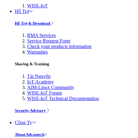
WISE-IoT
Hỗ Trợ
Hỗ Trợ & Download
RMA Services
Service Request Form
Check your products information
Warranties
Sharing & Training
Tài Nguyên
IoT Academy
AIM-Linux Community
WISE-IoT Forum
WISE-IoT Technical Documentation
Security Advisory
Công Ty
About Advantech