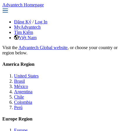
Advantech Homepage
Đăng Ký
/
Log In
MyAdvantech
Tìm Kiếm
Việt Nam
Visit the
Advantech Global website
, or choose your country or
region below.
America Region
United States
Brasil
México
Argentina
Chile
Colombia
Perú
Europe Region
Europe