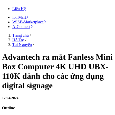
Liên Hệ
IoTMart
WISE-Marketplace
A-Connect
Trang chủ
/
Hỗ Trợ
/
Tài Nguyên
/
Advantech ra mắt Fanless Mini
Box Computer 4K UHD UBX-
110K dành cho các ứng dụng
digital signage
12/04/2024
Outline