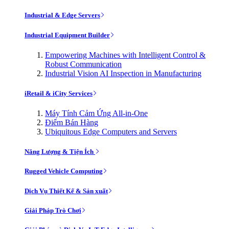
Industrial & Edge Servers
Industrial Equipment Builder
Empowering Machines with Intelligent Control &
Robust Communication
Industrial Vision AI Inspection in Manufacturing
iRetail & iCity Services
Máy Tính Cảm Ứng All-in-One
Điểm Bán Hàng
Ubiquitous Edge Computers and Servers
Năng Lượng & Tiện Ích
Rugged Vehicle Computing
Dịch Vụ Thiết Kế & Sản xuất
Giải Pháp Trò Chơi