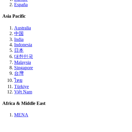
España
Asia Pacific
Australia
中国
India
Indonesia
日本
대한민국
Malaysia
Singapore
台灣
ไทย
Türkiye
Việt Nam
Africa & Middle East
MENA