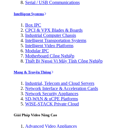
Serial / USB Communications
Intelligent Systems
Box IPC
CPCI & VPX Blades & Boards
Industrial Computer Chassis
Intelligent Transportation Systems
Intelligent Video Platforms
Modular IPC
Motherboard Công Nghiệp
Thiết Bị Ngoại Vi Máy Tính Công Nghiệp
Mạng & Truyền Thông
Industrial, Telecom and Cloud Servers
Network Interface & Acceleration Cards
Network Security Appliances
SD-WAN & uCPE Platforms
WISE-STACK Private Cloud
Giải Pháp Video Nâng Cao
Advanced Video Appliances