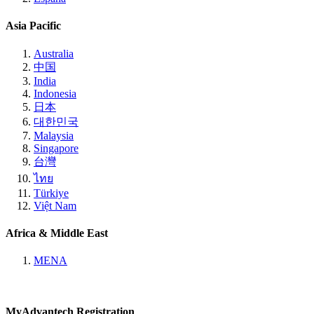
Asia Pacific
Australia
中国
India
Indonesia
日本
대한민국
Malaysia
Singapore
台灣
ไทย
Türkiye
Việt Nam
Africa & Middle East
MENA
MyAdvantech Registration