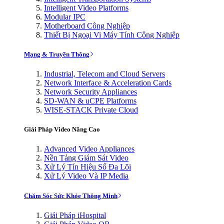
Intelligent Video Platforms
Modular IPC
Motherboard Công Nghiệp
Thiết Bị Ngoại Vi Máy Tính Công Nghiệp
Mạng & Truyền Thông
Industrial, Telecom and Cloud Servers
Network Interface & Acceleration Cards
Network Security Appliances
SD-WAN & uCPE Platforms
WISE-STACK Private Cloud
Giải Pháp Video Nâng Cao
Advanced Video Appliances
Nền Tảng Giám Sát Video
Xử Lý Tín Hiệu Số Đa Lõi
Xử Lý Video Và IP Media
Chăm Sóc Sức Khỏe Thông Minh
Giải Pháp iHospital