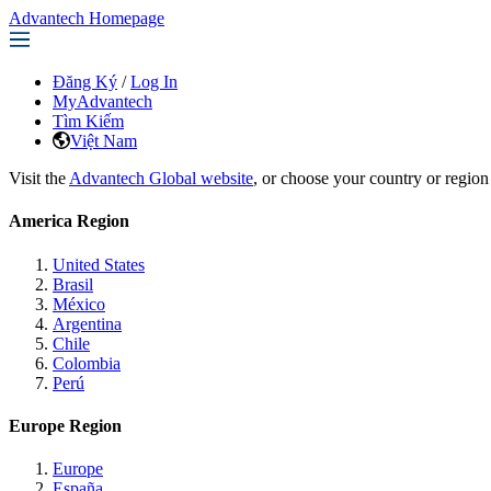
Advantech Homepage
Đăng Ký
/
Log In
MyAdvantech
Tìm Kiếm
Việt Nam
Visit the
Advantech Global website
, or choose your country or region
America Region
United States
Brasil
México
Argentina
Chile
Colombia
Perú
Europe Region
Europe
España