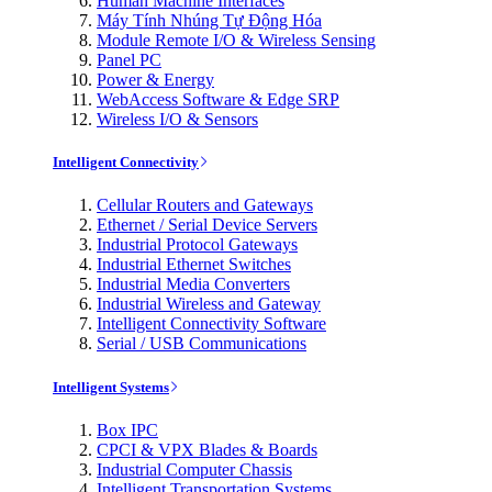
Human Machine Interfaces
Máy Tính Nhúng Tự Động Hóa
Module Remote I/O & Wireless Sensing
Panel PC
Power & Energy
WebAccess Software & Edge SRP
Wireless I/O & Sensors
Intelligent Connectivity
Cellular Routers and Gateways
Ethernet / Serial Device Servers
Industrial Protocol Gateways
Industrial Ethernet Switches
Industrial Media Converters
Industrial Wireless and Gateway
Intelligent Connectivity Software
Serial / USB Communications
Intelligent Systems
Box IPC
CPCI & VPX Blades & Boards
Industrial Computer Chassis
Intelligent Transportation Systems