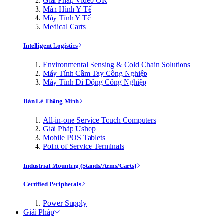
Giải Pháp Video OR
Màn Hình Y Tế
Máy Tính Y Tế
Medical Carts
Intelligent Logistics
Environmental Sensing & Cold Chain Solutions
Máy Tính Cầm Tay Công Nghiệp
Máy Tính Di Động Công Nghiệp
Bán Lẻ Thông Minh
All-in-one Service Touch Computers
Giải Pháp Ushop
Mobile POS Tablets
Point of Service Terminals
Industrial Mounting (Stands/Arms/Carts)
Certified Peripherals
Power Supply
Giải Pháp