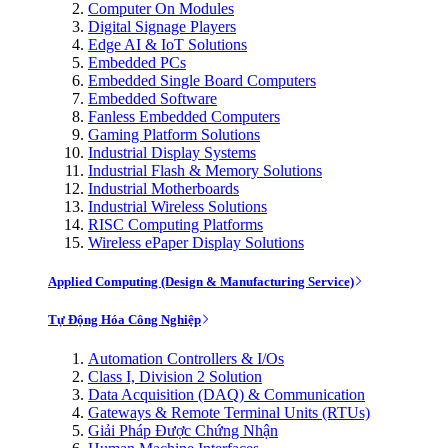
Computer On Modules
Digital Signage Players
Edge AI & IoT Solutions
Embedded PCs
Embedded Single Board Computers
Embedded Software
Fanless Embedded Computers
Gaming Platform Solutions
Industrial Display Systems
Industrial Flash & Memory Solutions
Industrial Motherboards
Industrial Wireless Solutions
RISC Computing Platforms
Wireless ePaper Display Solutions
Applied Computing (Design & Manufacturing Service)
Tự Động Hóa Công Nghiệp
Automation Controllers & I/Os
Class I, Division 2 Solution
Data Acquisition (DAQ) & Communication
Gateways & Remote Terminal Units (RTUs)
Giải Pháp Được Chứng Nhận