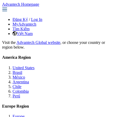
Advantech Homepage
Đăng Ký
/
Log In
MyAdvantech
Tìm Kiếm
Việt Nam
Visit the
Advantech Global website
, or choose your country or
region below.
America Region
United States
Brasil
México
Argentina
Chile
Colombia
Perú
Europe Region
Europe