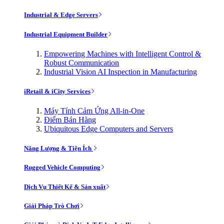
Industrial & Edge Servers
Industrial Equipment Builder
Empowering Machines with Intelligent Control &
Robust Communication
Industrial Vision AI Inspection in Manufacturing
iRetail & iCity Services
Máy Tính Cảm Ứng All-in-One
Điểm Bán Hàng
Ubiquitous Edge Computers and Servers
Năng Lượng & Tiện Ích
Rugged Vehicle Computing
Dịch Vụ Thiết Kế & Sản xuất
Giải Pháp Trò Chơi