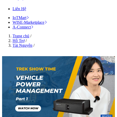
Liên Hệ
IoTMart
WISE-Marketplace
A-Connect
Trang chủ
/
Hỗ Trợ
/
Tài Nguyên
/