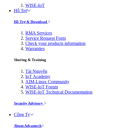
WISE-IoT
Hỗ Trợ
Hỗ Trợ & Download
RMA Services
Service Request Form
Check your products information
Warranties
Sharing & Training
Tài Nguyên
IoT Academy
AIM-Linux Community
WISE-IoT Forum
WISE-IoT Technical Documentation
Security Advisory
Công Ty
About Advantech