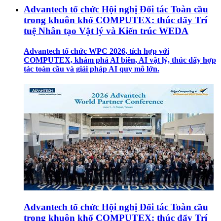
Advantech tổ chức Hội nghị Đối tác Toàn cầu
trong khuôn khổ COMPUTEX: thúc đẩy Trí
tuệ Nhân tạo Vật lý và Kiến trúc WEDA
Advantech tổ chức WPC 2026, tích hợp với
COMPUTEX, khám phá AI biên, AI vật lý, thúc đẩy hợp
tác toàn cầu và giải pháp AI quy mô lớn.
Advantech tổ chức Hội nghị Đối tác Toàn cầu
trong khuôn khổ COMPUTEX: thúc đẩy Trí