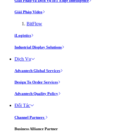
Giải Pháp và Dịch Vụ IoT Edge Intelligence
Giải Pháp Video
BitFlow
iLogistics
Industrial Display Solutions
Dịch Vụ
Advantech Global Services
Design To Order Services
Advantech Quality Policy
Đối Tác
Channel Partners
Business Alliance Partner