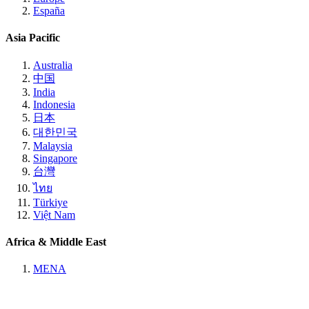
España
Asia Pacific
Australia
中国
India
Indonesia
日本
대한민국
Malaysia
Singapore
台灣
ไทย
Türkiye
Việt Nam
Africa & Middle East
MENA