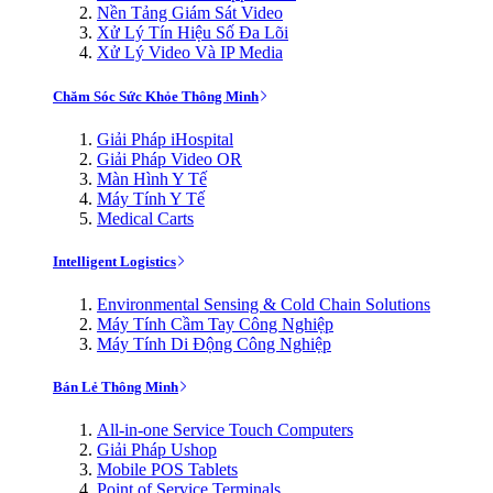
Nền Tảng Giám Sát Video
Xử Lý Tín Hiệu Số Đa Lõi
Xử Lý Video Và IP Media
Chăm Sóc Sức Khỏe Thông Minh
Giải Pháp iHospital
Giải Pháp Video OR
Màn Hình Y Tế
Máy Tính Y Tế
Medical Carts
Intelligent Logistics
Environmental Sensing & Cold Chain Solutions
Máy Tính Cầm Tay Công Nghiệp
Máy Tính Di Động Công Nghiệp
Bán Lẻ Thông Minh
All-in-one Service Touch Computers
Giải Pháp Ushop
Mobile POS Tablets
Point of Service Terminals