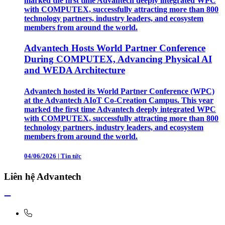
marked the first time Advantech deeply integrated WPC
with COMPUTEX, successfully attracting more than 800
technology partners, industry leaders, and ecosystem
members from around the world.
Advantech Hosts World Partner Conference
During COMPUTEX, Advancing Physical AI
and WEDA Architecture
Advantech hosted its World Partner Conference (WPC)
at the Advantech AIoT Co-Creation Campus. This year
marked the first time Advantech deeply integrated WPC
with COMPUTEX, successfully attracting more than 800
technology partners, industry leaders, and ecosystem
members from around the world.
04/06/2026
|
Tin tức
Liên hệ Advantech