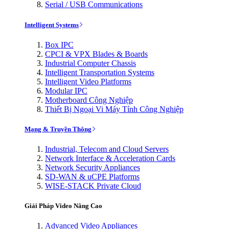
Serial / USB Communications
Intelligent Systems
Box IPC
CPCI & VPX Blades & Boards
Industrial Computer Chassis
Intelligent Transportation Systems
Intelligent Video Platforms
Modular IPC
Motherboard Công Nghiệp
Thiết Bị Ngoại Vi Máy Tính Công Nghiệp
Mạng & Truyền Thông
Industrial, Telecom and Cloud Servers
Network Interface & Acceleration Cards
Network Security Appliances
SD-WAN & uCPE Platforms
WISE-STACK Private Cloud
Giải Pháp Video Nâng Cao
Advanced Video Appliances