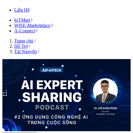
Liên Hệ
IoTMart
WISE-Marketplace
A-Connect
Trang chủ
/
Hỗ Trợ
/
Tài Nguyên
/