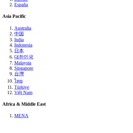
España
Asia Pacific
Australia
中国
India
Indonesia
日本
대한민국
Malaysia
Singapore
台灣
ไทย
Türkiye
Việt Nam
Africa & Middle East
MENA