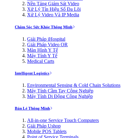
Nền Tảng Giám Sát Video
Xử Lý Tín Hiệu Số Đa Lõi
Xử Lý Video Và IP Media
Chăm Sóc Sức Khỏe Thông Minh
Giải Pháp iHospital
Giải Pháp Video OR
Màn Hình Y Tế
Máy Tính Y Tế
Medical Carts
Intelligent Logistics
Environmental Sensing & Cold Chain Solutions
Máy Tính Cầm Tay Công Nghiệp
Máy Tính Di Động Công Nghiệp
Bán Lẻ Thông Minh
All-in-one Service Touch Computers
Giải Pháp Ushop
Mobile POS Tablets
Point of Service Terminals