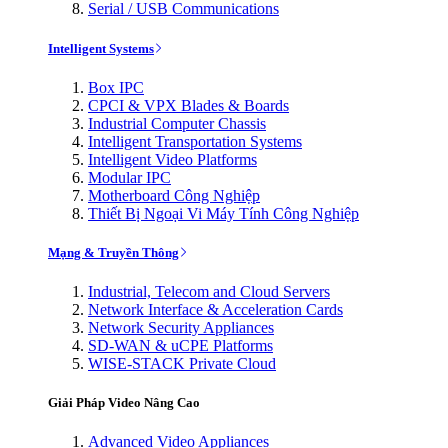
Serial / USB Communications
Intelligent Systems
Box IPC
CPCI & VPX Blades & Boards
Industrial Computer Chassis
Intelligent Transportation Systems
Intelligent Video Platforms
Modular IPC
Motherboard Công Nghiệp
Thiết Bị Ngoại Vi Máy Tính Công Nghiệp
Mạng & Truyền Thông
Industrial, Telecom and Cloud Servers
Network Interface & Acceleration Cards
Network Security Appliances
SD-WAN & uCPE Platforms
WISE-STACK Private Cloud
Giải Pháp Video Nâng Cao
Advanced Video Appliances