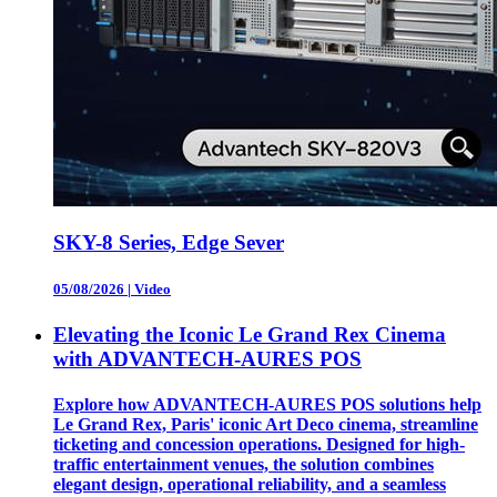
SKY-8 Series, Edge Sever
05/08/2026
|
Video
Elevating the Iconic Le Grand Rex Cinema
with ADVANTECH-AURES POS
Explore how ADVANTECH-AURES POS solutions help
Le Grand Rex, Paris' iconic Art Deco cinema, streamline
ticketing and concession operations. Designed for high-
traffic entertainment venues, the solution combines
elegant design, operational reliability, and a seamless