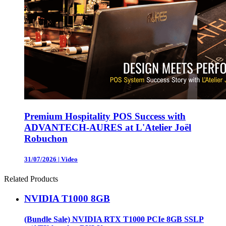
Premium Hospitality POS Success with
ADVANTECH-AURES at L'Atelier Joël
Robuchon
31/07/2026
|
Video
Related Products
NVIDIA T1000 8GB
(Bundle Sale) NVIDIA RTX T1000 PCIe 8GB SSLP