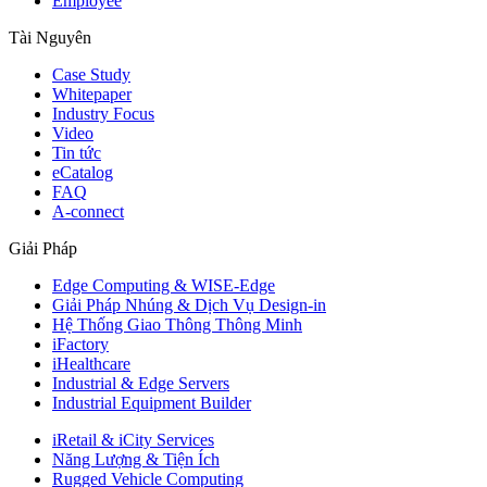
Employee
Tài Nguyên
Case Study
Whitepaper
Industry Focus
Video
Tin tức
eCatalog
FAQ
A-connect
Giải Pháp
Edge Computing & WISE-Edge
Giải Pháp Nhúng & Dịch Vụ Design-in
Hệ Thống Giao Thông Thông Minh
iFactory
iHealthcare
Industrial & Edge Servers
Industrial Equipment Builder
iRetail & iCity Services
Năng Lượng & Tiện Ích
Rugged Vehicle Computing