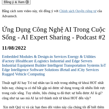
Đồng ý & Xem
Bằng cách xem video này, tôi đồng ý với
Chính sách Quyền riêng tư
của
Advantech.
Ứng Dụng Công Nghệ AI Trong Cuộc
Sống - AI Expert Sharing - Podcast #2
11/08/2022
Embedded Modules & Design-in Services
Energy & Utilities
iFactory
iHealthcare
iLogistics
Industrial and Edge Servers
Industrial Equipment Builder
Intelligent Transportation Systems
IoT
Edge Intelligence Software Solutions
iRetail and iCity Services
Rugged Vehicle Computing
Thuật ngữ AI hay Trí tuệ nhân tạo là một trong những từ khoá HOT nhất
hiện nay, chúng ta có thể bắt gặp nó được sử dụng trong rất nhiều lĩnh vực
trong cuộc sống. Tuy nhiên, liệu chúng ta đã thực sự hiểu được AI là gì?
cũng như tại sao mà AI lại trở thành một từ khoá HOT đến vậy?
Xin mời Quý vị và các bạn theo dõi video này của chúng tôi để biết thêm