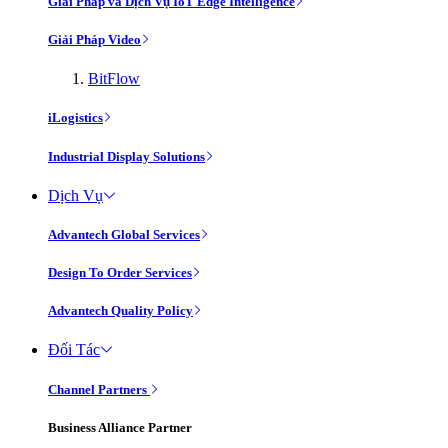
Giải Pháp và Dịch Vụ IoT Edge Intelligence
Giải Pháp Video
BitFlow
iLogistics
Industrial Display Solutions
Dịch Vụ
Advantech Global Services
Design To Order Services
Advantech Quality Policy
Đối Tác
Channel Partners
Business Alliance Partner