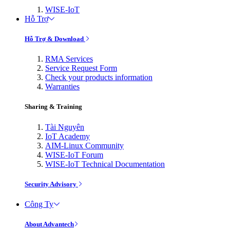
WISE-IoT
Hỗ Trợ
Hỗ Trợ & Download
RMA Services
Service Request Form
Check your products information
Warranties
Sharing & Training
Tài Nguyên
IoT Academy
AIM-Linux Community
WISE-IoT Forum
WISE-IoT Technical Documentation
Security Advisory
Công Ty
About Advantech