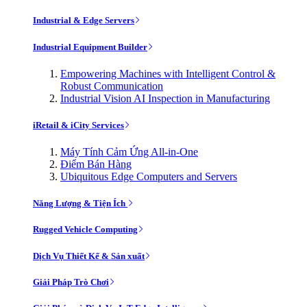
Industrial & Edge Servers
Industrial Equipment Builder
Empowering Machines with Intelligent Control &
Robust Communication
Industrial Vision AI Inspection in Manufacturing
iRetail & iCity Services
Máy Tính Cảm Ứng All-in-One
Điểm Bán Hàng
Ubiquitous Edge Computers and Servers
Năng Lượng & Tiện Ích
Rugged Vehicle Computing
Dịch Vụ Thiết Kế & Sản xuất
Giải Pháp Trò Chơi