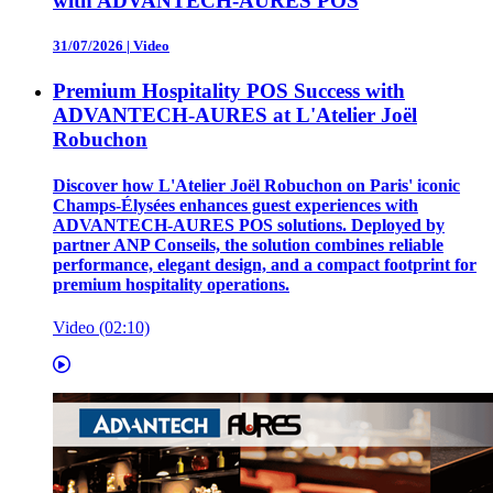
with ADVANTECH-AURES POS
31/07/2026
|
Video
Premium Hospitality POS Success with
ADVANTECH-AURES at L'Atelier Joël
Robuchon
Discover how L'Atelier Joël Robuchon on Paris' iconic
Champs-Élysées enhances guest experiences with
ADVANTECH-AURES POS solutions. Deployed by
partner ANP Conseils, the solution combines reliable
performance, elegant design, and a compact footprint for
premium hospitality operations.
Video (02:10)