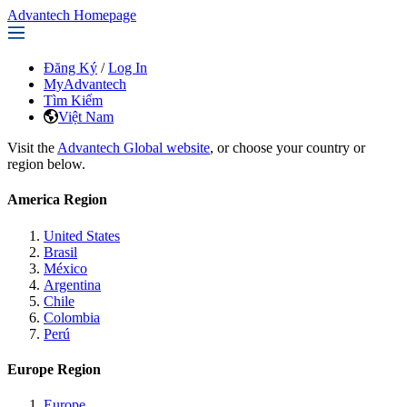
Advantech Homepage
Đăng Ký
/
Log In
MyAdvantech
Tìm Kiếm
Việt Nam
Visit the
Advantech Global website
, or choose your country or
region below.
America Region
United States
Brasil
México
Argentina
Chile
Colombia
Perú
Europe Region
Europe