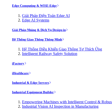
Edge Computing & WISE-Edge
Giải Pháp Điện Toán Edge AI
Edge AI Systems
Giải Pháp Nhúng & Dịch Vụ Design-in
Hệ Thống Giao Thông Thông Minh
Hệ Thống Điều Khiển Giao Thông Tự Thích Ứng
Intelligent Railway Safety Solution
iFactory
iHealthcare
Industrial & Edge Servers
Industrial Equipment Builder
Empowering Machines with Intelligent Control & Robu
Industrial Vision AI Inspection in Manufacturing