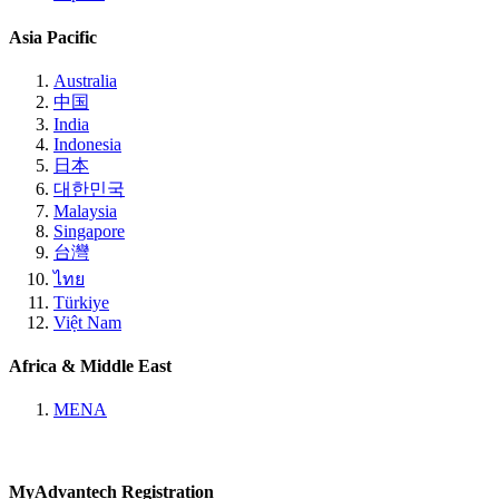
Asia Pacific
Australia
中国
India
Indonesia
日本
대한민국
Malaysia
Singapore
台灣
ไทย
Türkiye
Việt Nam
Africa & Middle East
MENA
MyAdvantech Registration