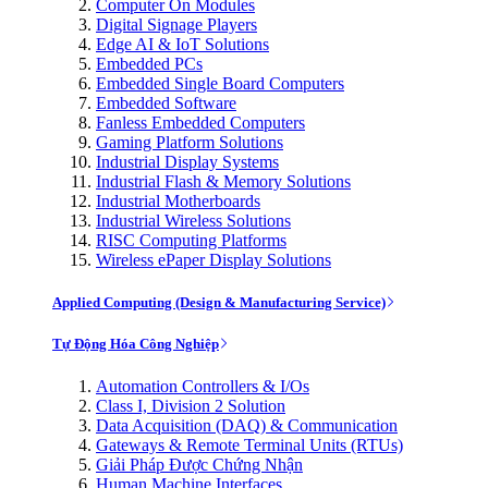
Computer On Modules
Digital Signage Players
Edge AI & IoT Solutions
Embedded PCs
Embedded Single Board Computers
Embedded Software
Fanless Embedded Computers
Gaming Platform Solutions
Industrial Display Systems
Industrial Flash & Memory Solutions
Industrial Motherboards
Industrial Wireless Solutions
RISC Computing Platforms
Wireless ePaper Display Solutions
Applied Computing (Design & Manufacturing Service)
Tự Động Hóa Công Nghiệp
Automation Controllers & I/Os
Class I, Division 2 Solution
Data Acquisition (DAQ) & Communication
Gateways & Remote Terminal Units (RTUs)
Giải Pháp Được Chứng Nhận
Human Machine Interfaces