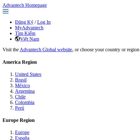
Advantech Homepage
Đăng Ký
/
Log In
MyAdvantech
Tìm Kiếm
Việt Nam
Visit the
Advantech Global website
, or choose your country or region
America Region
United States
Brasil
México
Argentina
Chile
Colombia
Perú
Europe Region
Europe
España