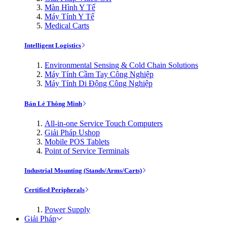
Màn Hình Y Tế
Máy Tính Y Tế
Medical Carts
Intelligent Logistics
Environmental Sensing & Cold Chain Solutions
Máy Tính Cầm Tay Công Nghiệp
Máy Tính Di Động Công Nghiệp
Bán Lẻ Thông Minh
All-in-one Service Touch Computers
Giải Pháp Ushop
Mobile POS Tablets
Point of Service Terminals
Industrial Mounting (Stands/Arms/Carts)
Certified Peripherals
Power Supply
Giải Pháp