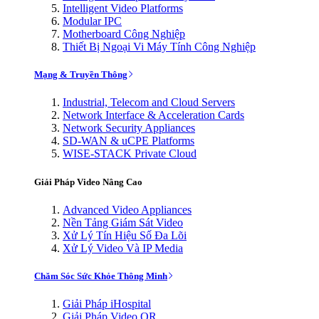
Intelligent Video Platforms
Modular IPC
Motherboard Công Nghiệp
Thiết Bị Ngoại Vi Máy Tính Công Nghiệp
Mạng & Truyền Thông
Industrial, Telecom and Cloud Servers
Network Interface & Acceleration Cards
Network Security Appliances
SD-WAN & uCPE Platforms
WISE-STACK Private Cloud
Giải Pháp Video Nâng Cao
Advanced Video Appliances
Nền Tảng Giám Sát Video
Xử Lý Tín Hiệu Số Đa Lõi
Xử Lý Video Và IP Media
Chăm Sóc Sức Khỏe Thông Minh
Giải Pháp iHospital
Giải Pháp Video OR