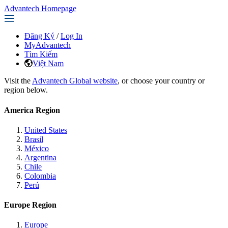
Advantech Homepage
Đăng Ký
/
Log In
MyAdvantech
Tìm Kiếm
Việt Nam
Visit the
Advantech Global website
, or choose your country or
region below.
America Region
United States
Brasil
México
Argentina
Chile
Colombia
Perú
Europe Region
Europe