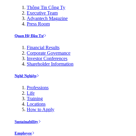
Thông Tin Công Ty
Executive Team
Advantech Magazine
Press Room
Quan Hệ Đầu Tư
Financial Results
Corporate Governance
Investor Conferences
Shareholder Information
Nghề Nghiệp
Professions
Life
Training
Locations
How to Apply
Sustainability
Employee