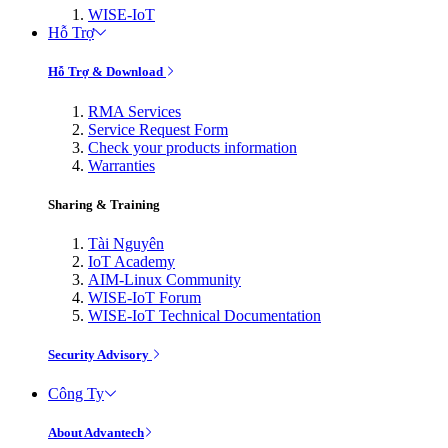
WISE-IoT
Hỗ Trợ
Hỗ Trợ & Download
RMA Services
Service Request Form
Check your products information
Warranties
Sharing & Training
Tài Nguyên
IoT Academy
AIM-Linux Community
WISE-IoT Forum
WISE-IoT Technical Documentation
Security Advisory
Công Ty
About Advantech