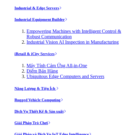
Industrial & Edge Servers
Industrial Equipment Builder
Empowering Machines with Intelligent Control &
Robust Communication
Industrial Vision AI Inspection in Manufacturing
iRetail & iCity Services
Máy Tính Cảm Ứng All-in-One
Điểm Bán Hàng
Ubiquitous Edge Computers and Servers
Năng Lượng & Tiện Ích
Rugged Vehicle Computing
Dịch Vụ Thiết Kế & Sản xuất
Giải Pháp Trò Chơi
Giải Pháp và Dịch Vụ IoT Edge Intelligence