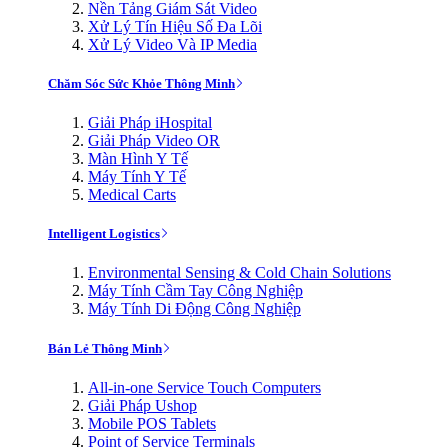
Nền Tảng Giám Sát Video
Xử Lý Tín Hiệu Số Đa Lõi
Xử Lý Video Và IP Media
Chăm Sóc Sức Khỏe Thông Minh
Giải Pháp iHospital
Giải Pháp Video OR
Màn Hình Y Tế
Máy Tính Y Tế
Medical Carts
Intelligent Logistics
Environmental Sensing & Cold Chain Solutions
Máy Tính Cầm Tay Công Nghiệp
Máy Tính Di Động Công Nghiệp
Bán Lẻ Thông Minh
All-in-one Service Touch Computers
Giải Pháp Ushop
Mobile POS Tablets
Point of Service Terminals