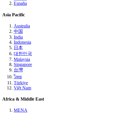
España
Asia Pacific
Australia
中国
India
Indonesia
日本
대한민국
Malaysia
Singapore
台灣
ไทย
Türkiye
Việt Nam
Africa & Middle East
MENA