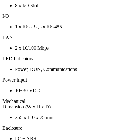
8 x I/O Slot
I/O
1 x RS-232, 2x RS-485
LAN
2 x 10/100 Mbps
LED Indicators
Power, RUN, Communications
Power Input
10~30 VDC
Mechanical
Dimension (W x H x D)
355 x 110 x 75 mm
Enclosure
PC + ABS