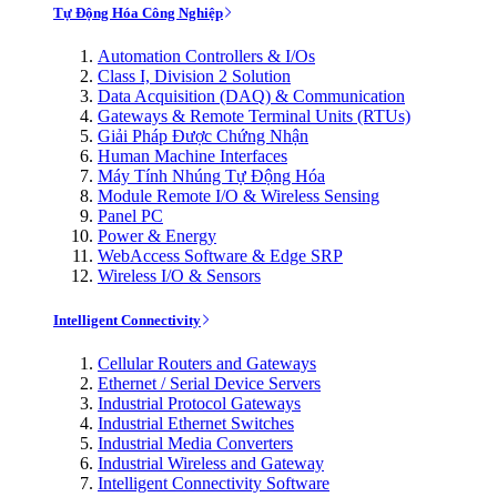
Tự Động Hóa Công Nghiệp
Automation Controllers & I/Os
Class I, Division 2 Solution
Data Acquisition (DAQ) & Communication
Gateways & Remote Terminal Units (RTUs)
Giải Pháp Được Chứng Nhận
Human Machine Interfaces
Máy Tính Nhúng Tự Động Hóa
Module Remote I/O & Wireless Sensing
Panel PC
Power & Energy
WebAccess Software & Edge SRP
Wireless I/O & Sensors
Intelligent Connectivity
Cellular Routers and Gateways
Ethernet / Serial Device Servers
Industrial Protocol Gateways
Industrial Ethernet Switches
Industrial Media Converters
Industrial Wireless and Gateway
Intelligent Connectivity Software