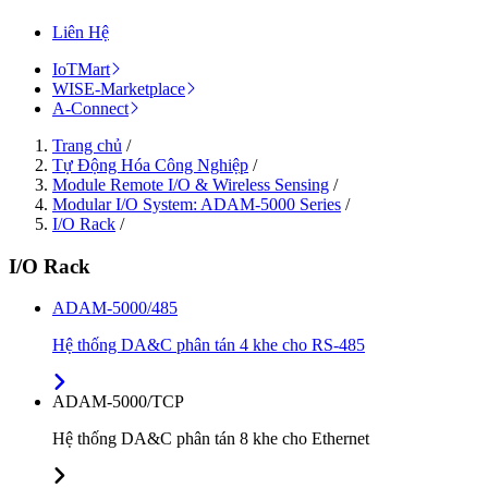
Liên Hệ
IoTMart
WISE-Marketplace
A-Connect
Trang chủ
/
Tự Động Hóa Công Nghiệp
/
Module Remote I/O & Wireless Sensing
/
Modular I/O System: ADAM-5000 Series
/
I/O Rack
/
I/O Rack
ADAM-5000/485
Hệ thống DA&C phân tán 4 khe cho RS-485
ADAM-5000/TCP
Hệ thống DA&C phân tán 8 khe cho Ethernet