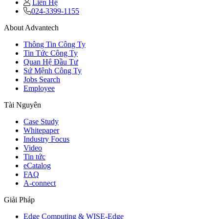
Liên Hệ
024-3399-1155
About Advantech
Thông Tin Công Ty
Tin Tức Công Ty
Quan Hệ Đầu Tư
Sứ Mệnh Công Ty
Jobs Search
Employee
Tài Nguyên
Case Study
Whitepaper
Industry Focus
Video
Tin tức
eCatalog
FAQ
A-connect
Giải Pháp
Edge Computing & WISE-Edge