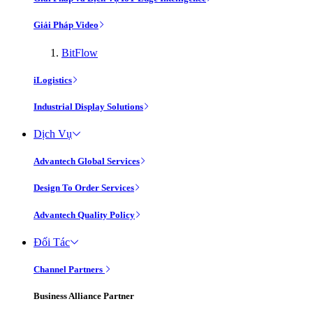
Giải Pháp Video
BitFlow
iLogistics
Industrial Display Solutions
Dịch Vụ
Advantech Global Services
Design To Order Services
Advantech Quality Policy
Đối Tác
Channel Partners
Business Alliance Partner