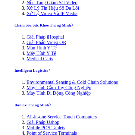
Nền Tảng Giám Sát Video
Xử Lý Tín Hiệu Số Đa Lõi
Xử Lý Video Và IP Media
Chăm Sóc Sức Khỏe Thông Minh
Giải Pháp iHospital
Giải Pháp Video OR
Màn Hình Y Tế
Máy Tính Y Tế
Medical Carts
Intelligent Logistics
Environmental Sensing & Cold Chain Solutions
Máy Tính Cầm Tay Công Nghiệp
Máy Tính Di Động Công Nghiệp
Bán Lẻ Thông Minh
All-in-one Service Touch Computers
Giải Pháp Ushop
Mobile POS Tablets
Point of Service Terminals