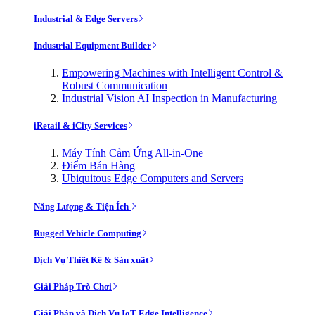
Industrial & Edge Servers
Industrial Equipment Builder
Empowering Machines with Intelligent Control &
Robust Communication
Industrial Vision AI Inspection in Manufacturing
iRetail & iCity Services
Máy Tính Cảm Ứng All-in-One
Điểm Bán Hàng
Ubiquitous Edge Computers and Servers
Năng Lượng & Tiện Ích
Rugged Vehicle Computing
Dịch Vụ Thiết Kế & Sản xuất
Giải Pháp Trò Chơi
Giải Pháp và Dịch Vụ IoT Edge Intelligence