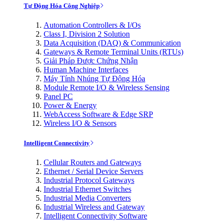
Tự Động Hóa Công Nghiệp
Automation Controllers & I/Os
Class I, Division 2 Solution
Data Acquisition (DAQ) & Communication
Gateways & Remote Terminal Units (RTUs)
Giải Pháp Được Chứng Nhận
Human Machine Interfaces
Máy Tính Nhúng Tự Động Hóa
Module Remote I/O & Wireless Sensing
Panel PC
Power & Energy
WebAccess Software & Edge SRP
Wireless I/O & Sensors
Intelligent Connectivity
Cellular Routers and Gateways
Ethernet / Serial Device Servers
Industrial Protocol Gateways
Industrial Ethernet Switches
Industrial Media Converters
Industrial Wireless and Gateway
Intelligent Connectivity Software