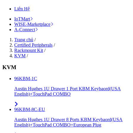
Liên Hệ
IoTMart
WISE-Marketplace
A-Connect
Trang chủ
/
Certified Peripherals
/
Rackmount Kit
/
KVM
/
KVM
96KBM-1C
Austin Hughes 1U Drawer 1 Port KBM Keybaord(USA
English)+TouchPad COMBO
96KBM-8C-EU
Austin Hughes 1U Drawer 8 Ports KBM Keybaord(USA
English)+TouchPad COMBO+European Plug