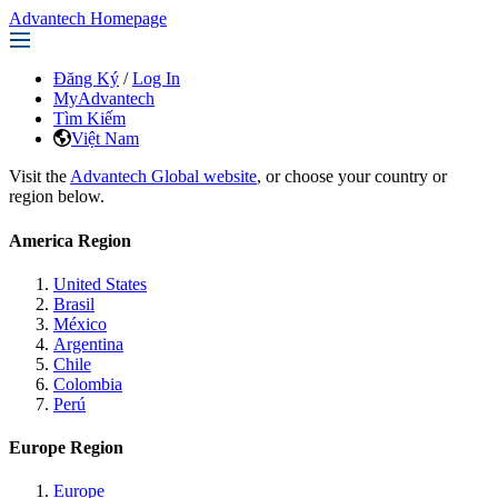
Advantech Homepage
Đăng Ký
/
Log In
MyAdvantech
Tìm Kiếm
Việt Nam
Visit the
Advantech Global website
, or choose your country or
region below.
America Region
United States
Brasil
México
Argentina
Chile
Colombia
Perú
Europe Region
Europe