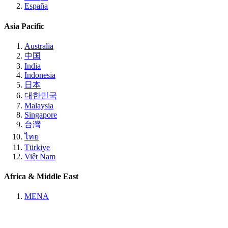
España
Asia Pacific
Australia
中国
India
Indonesia
日本
대한민국
Malaysia
Singapore
台灣
ไทย
Türkiye
Việt Nam
Africa & Middle East
MENA