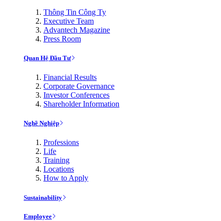
Thông Tin Công Ty
Executive Team
Advantech Magazine
Press Room
Quan Hệ Đầu Tư
Financial Results
Corporate Governance
Investor Conferences
Shareholder Information
Nghề Nghiệp
Professions
Life
Training
Locations
How to Apply
Sustainability
Employee