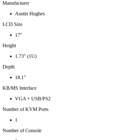
Manufacturer
Austin Hughes
LCD Size
17"
Height
1.73" (1U)
Depth
18.1"
KB/MS Interface
VGA + USB/PS2
Number of KVM Ports
1
Number of Console