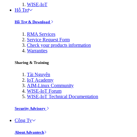
WISE-IoT
Hỗ Trợ
Hỗ Trợ & Download
RMA Services
Service Request Form
Check your products information
Warranties
Sharing & Training
Tài Nguyên
IoT Academy
AIM-Linux Community
WISE-IoT Forum
WISE-IoT Technical Documentation
Security Advisory
Công Ty
About Advantech