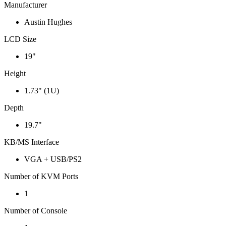
Manufacturer
Austin Hughes
LCD Size
19"
Height
1.73" (1U)
Depth
19.7"
KB/MS Interface
VGA + USB/PS2
Number of KVM Ports
1
Number of Console