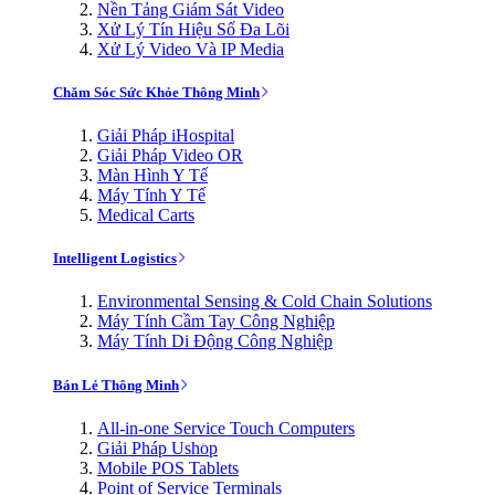
Nền Tảng Giám Sát Video
Xử Lý Tín Hiệu Số Đa Lõi
Xử Lý Video Và IP Media
Chăm Sóc Sức Khỏe Thông Minh
Giải Pháp iHospital
Giải Pháp Video OR
Màn Hình Y Tế
Máy Tính Y Tế
Medical Carts
Intelligent Logistics
Environmental Sensing & Cold Chain Solutions
Máy Tính Cầm Tay Công Nghiệp
Máy Tính Di Động Công Nghiệp
Bán Lẻ Thông Minh
All-in-one Service Touch Computers
Giải Pháp Ushop
Mobile POS Tablets
Point of Service Terminals