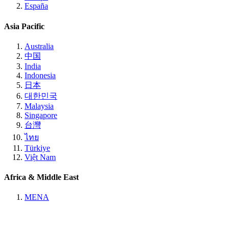
España
Asia Pacific
Australia
中国
India
Indonesia
日本
대한민국
Malaysia
Singapore
台灣
ไทย
Türkiye
Việt Nam
Africa & Middle East
MENA