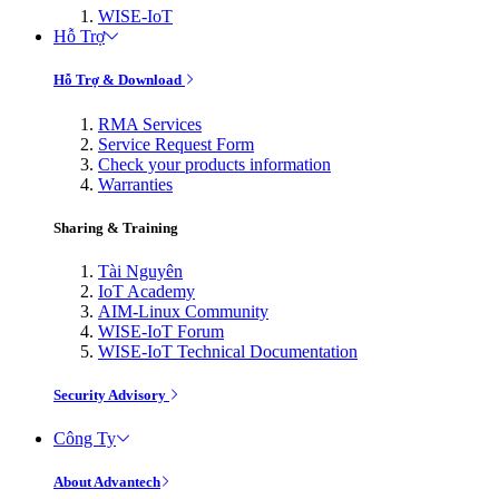
WISE-IoT
Hỗ Trợ
Hỗ Trợ & Download
RMA Services
Service Request Form
Check your products information
Warranties
Sharing & Training
Tài Nguyên
IoT Academy
AIM-Linux Community
WISE-IoT Forum
WISE-IoT Technical Documentation
Security Advisory
Công Ty
About Advantech