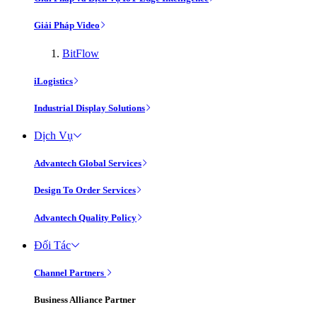
Giải Pháp Video
BitFlow
iLogistics
Industrial Display Solutions
Dịch Vụ
Advantech Global Services
Design To Order Services
Advantech Quality Policy
Đối Tác
Channel Partners
Business Alliance Partner