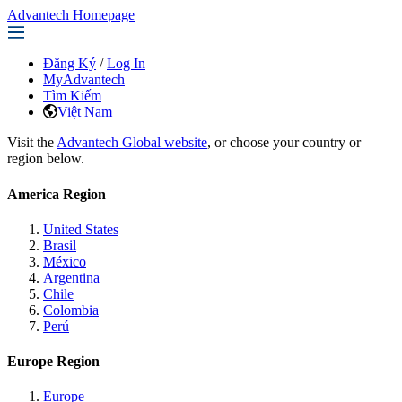
Advantech Homepage
Đăng Ký
/
Log In
MyAdvantech
Tìm Kiếm
Việt Nam
Visit the
Advantech Global website
, or choose your country or
region below.
America Region
United States
Brasil
México
Argentina
Chile
Colombia
Perú
Europe Region
Europe