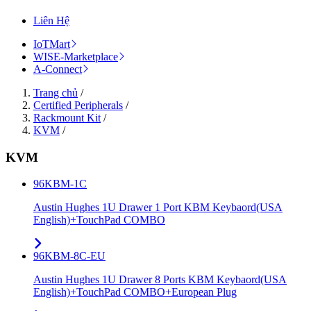
Liên Hệ
IoTMart
WISE-Marketplace
A-Connect
Trang chủ
/
Certified Peripherals
/
Rackmount Kit
/
KVM
/
KVM
96KBM-1C
Austin Hughes 1U Drawer 1 Port KBM Keybaord(USA
English)+TouchPad COMBO
96KBM-8C-EU
Austin Hughes 1U Drawer 8 Ports KBM Keybaord(USA
English)+TouchPad COMBO+European Plug