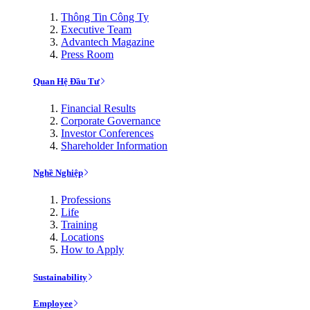
Thông Tin Công Ty
Executive Team
Advantech Magazine
Press Room
Quan Hệ Đầu Tư
Financial Results
Corporate Governance
Investor Conferences
Shareholder Information
Nghề Nghiệp
Professions
Life
Training
Locations
How to Apply
Sustainability
Employee