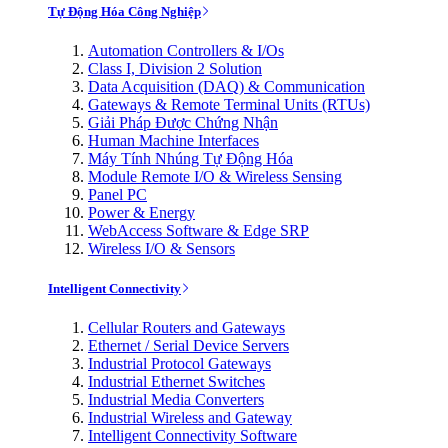
Tự Động Hóa Công Nghiệp
Automation Controllers & I/Os
Class I, Division 2 Solution
Data Acquisition (DAQ) & Communication
Gateways & Remote Terminal Units (RTUs)
Giải Pháp Được Chứng Nhận
Human Machine Interfaces
Máy Tính Nhúng Tự Động Hóa
Module Remote I/O & Wireless Sensing
Panel PC
Power & Energy
WebAccess Software & Edge SRP
Wireless I/O & Sensors
Intelligent Connectivity
Cellular Routers and Gateways
Ethernet / Serial Device Servers
Industrial Protocol Gateways
Industrial Ethernet Switches
Industrial Media Converters
Industrial Wireless and Gateway
Intelligent Connectivity Software