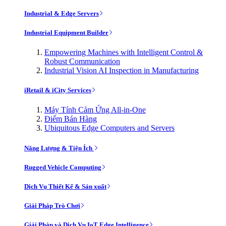
Industrial & Edge Servers
Industrial Equipment Builder
Empowering Machines with Intelligent Control &
Robust Communication
Industrial Vision AI Inspection in Manufacturing
iRetail & iCity Services
Máy Tính Cảm Ứng All-in-One
Điểm Bán Hàng
Ubiquitous Edge Computers and Servers
Năng Lượng & Tiện Ích
Rugged Vehicle Computing
Dịch Vụ Thiết Kế & Sản xuất
Giải Pháp Trò Chơi
Giải Pháp và Dịch Vụ IoT Edge Intelligence