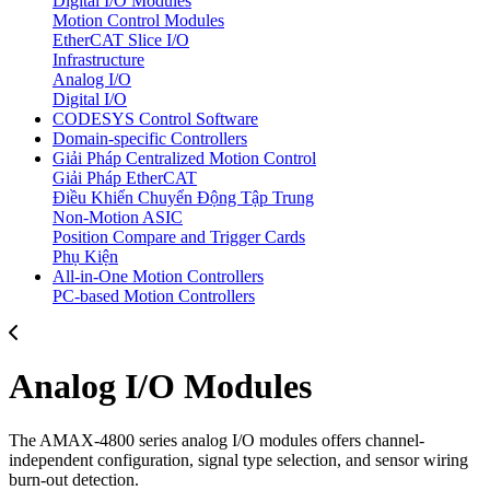
Digital I/O Modules
Motion Control Modules
EtherCAT Slice I/O
Infrastructure
Analog I/O
Digital I/O
CODESYS Control Software
Domain-specific Controllers
Giải Pháp Centralized Motion Control
Giải Pháp EtherCAT
Điều Khiển Chuyển Động Tập Trung
Non-Motion ASIC
Position Compare and Trigger Cards
Phụ Kiện
All-in-One Motion Controllers
PC-based Motion Controllers
Analog I/O Modules
The AMAX-4800 series analog I/O modules offers channel-
independent configuration, signal type selection, and sensor wiring
burn-out detection.