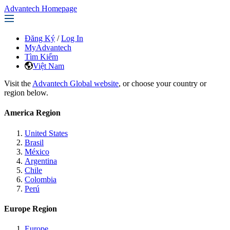
Advantech Homepage
Đăng Ký
/
Log In
MyAdvantech
Tìm Kiếm
Việt Nam
Visit the
Advantech Global website
, or choose your country or
region below.
America Region
United States
Brasil
México
Argentina
Chile
Colombia
Perú
Europe Region
Europe