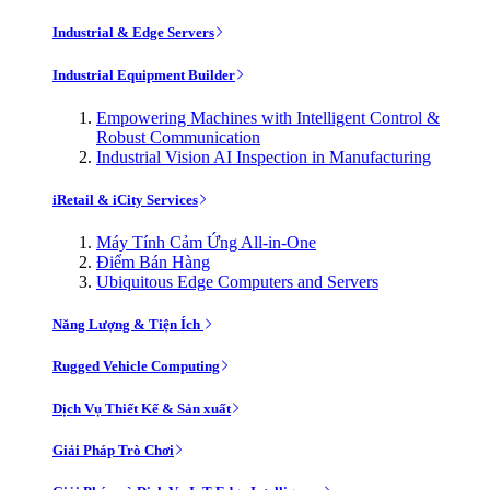
Industrial & Edge Servers
Industrial Equipment Builder
Empowering Machines with Intelligent Control &
Robust Communication
Industrial Vision AI Inspection in Manufacturing
iRetail & iCity Services
Máy Tính Cảm Ứng All-in-One
Điểm Bán Hàng
Ubiquitous Edge Computers and Servers
Năng Lượng & Tiện Ích
Rugged Vehicle Computing
Dịch Vụ Thiết Kế & Sản xuất
Giải Pháp Trò Chơi