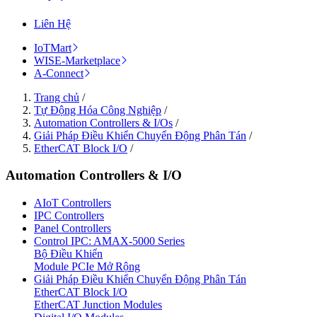
Liên Hệ
IoTMart
WISE-Marketplace
A-Connect
Trang chủ
/
Tự Động Hóa Công Nghiệp
/
Automation Controllers & I/Os
/
Giải Pháp Điều Khiển Chuyển Động Phân Tán
/
EtherCAT Block I/O
/
Automation Controllers & I/O
AIoT Controllers
IPC Controllers
Panel Controllers
Control IPC: AMAX-5000 Series
Bộ Điều Khiển
Module PCIe Mở Rộng
Giải Pháp Điều Khiển Chuyển Động Phân Tán
EtherCAT Block I/O
EtherCAT Junction Modules