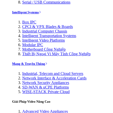
Serial / USB Communications
Intelligent Systems
Box IPC
CPCI & VPX Blades & Boards
Industrial Computer Chassis
Intelligent Transportation Systems
Intelligent Video Platforms
Modular IPC
Motherboard Công Nghiệp
Thiết Bị Ngoại Vi Máy Tính Công Nghiệp
Mạng & Truyền Thông
Industrial, Telecom and Cloud Servers
Network Interface & Acceleration Cards
Network Security Appliances
SD-WAN & uCPE Platforms
WISE-STACK Private Cloud
Giải Pháp Video Nâng Cao
Advanced Video Appliances