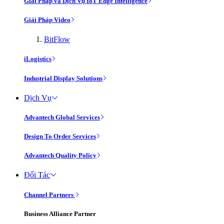
Giải Pháp và Dịch Vụ IoT Edge Intelligence
Giải Pháp Video
BitFlow
iLogistics
Industrial Display Solutions
Dịch Vụ
Advantech Global Services
Design To Order Services
Advantech Quality Policy
Đối Tác
Channel Partners
Business Alliance Partner