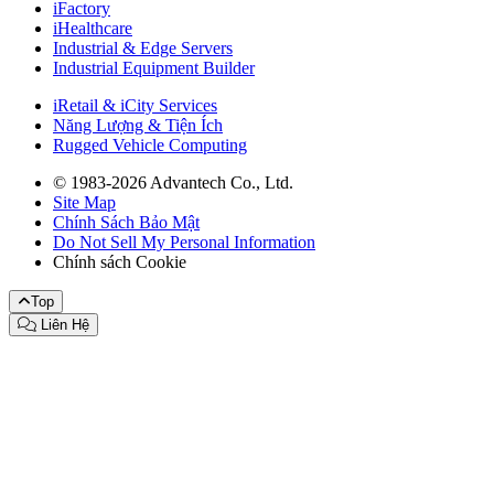
iFactory
iHealthcare
Industrial & Edge Servers
Industrial Equipment Builder
iRetail & iCity Services
Năng Lượng & Tiện Ích
Rugged Vehicle Computing
© 1983-2026 Advantech Co., Ltd.
Site Map
Chính Sách Bảo Mật
Do Not Sell My Personal Information
Chính sách Cookie
Top
Liên Hệ