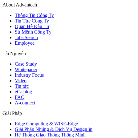
About Advantech
Thông Tin Công Ty
Tin Tức Công Ty
Quan Hệ Đầu Tư
Sứ Mệnh Công Ty
Jobs Search
Employee
Tài Nguyên
Case Study
Whitepaper
Industry Focus
Video
Tin tức
eCatalog
FAQ
A-connect
Giải Pháp
Edge Computing & WISE-Edge
Giải Pháp Nhúng & Dịch Vụ Design-in
Hệ Thống Giao Thông Thông Minh