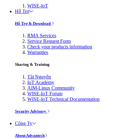
WISE-IoT
Hỗ Trợ
Hỗ Trợ & Download
RMA Services
Service Request Form
Check your products information
Warranties
Sharing & Training
Tài Nguyên
IoT Academy
AIM-Linux Community
WISE-IoT Forum
WISE-IoT Technical Documentation
Security Advisory
Công Ty
About Advantech