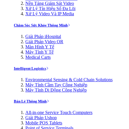
Nền Tảng Giám Sát Video
Xử Lý Tín Hiệu Số Đa Lõi
Xử Lý Video Và IP Media
Chăm Sóc Sức Khỏe Thông Minh
Giải Pháp iHospital
Giải Pháp Video OR
Màn Hình Y Tế
Máy Tính Y Tế
Medical Carts
Intelligent Logistics
Environmental Sensing & Cold Chain Solutions
Máy Tính Cầm Tay Công Nghiệp
Máy Tính Di Động Công Nghiệp
Bán Lẻ Thông Minh
All-in-one Service Touch Computers
Giải Pháp Ushop
Mobile POS Tablets
Point of Service Terminals