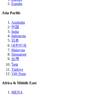
España
Asia Pacific
Australia
中国
India
Indonesia
日本
대한민국
Malaysia
Singapore
台灣
ไทย
Türkiye
Việt Nam
Africa & Middle East
MENA