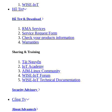
WISE-IoT
Hỗ Trợ
Hỗ Trợ & Download
RMA Services
Service Request Form
Check your products information
Warranties
Sharing & Training
Tài Nguyên
IoT Academy
AIM-Linux Community
WISE-IoT Forum
WISE-IoT Technical Documentation
Security Advisory
Công Ty
About Advantech