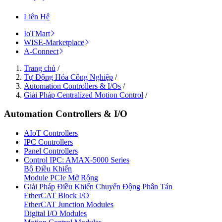
Liên Hệ
IoTMart
WISE-Marketplace
A-Connect
Trang chủ
/
Tự Động Hóa Công Nghiệp
/
Automation Controllers & I/Os
/
Giải Pháp Centralized Motion Control
/
Automation Controllers & I/O
AIoT Controllers
IPC Controllers
Panel Controllers
Control IPC: AMAX-5000 Series
Bộ Điều Khiển
Module PCIe Mở Rộng
Giải Pháp Điều Khiển Chuyển Động Phân Tán
EtherCAT Block I/O
EtherCAT Junction Modules
Digital I/O Modules