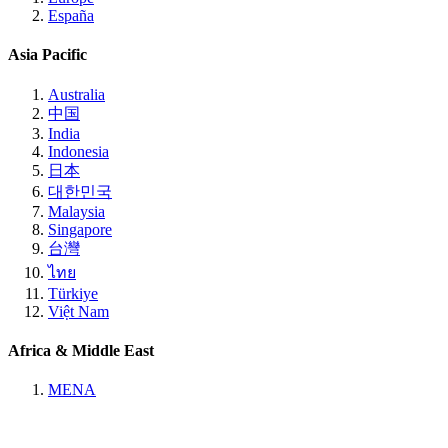
España
Asia Pacific
Australia
中国
India
Indonesia
日本
대한민국
Malaysia
Singapore
台灣
ไทย
Türkiye
Việt Nam
Africa & Middle East
MENA