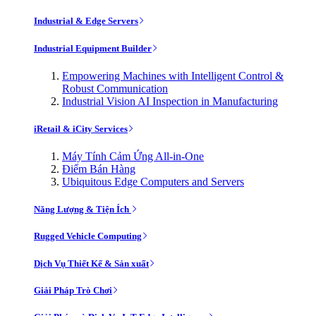
Industrial & Edge Servers
Industrial Equipment Builder
Empowering Machines with Intelligent Control &
Robust Communication
Industrial Vision AI Inspection in Manufacturing
iRetail & iCity Services
Máy Tính Cảm Ứng All-in-One
Điểm Bán Hàng
Ubiquitous Edge Computers and Servers
Năng Lượng & Tiện Ích
Rugged Vehicle Computing
Dịch Vụ Thiết Kế & Sản xuất
Giải Pháp Trò Chơi