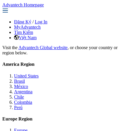
Advantech Homepage
Đăng Ký
/
Log In
MyAdvantech
Tìm Kiếm
Việt Nam
Visit the
Advantech Global website
, or choose your country or
region below.
America Region
United States
Brasil
México
Argentina
Chile
Colombia
Perú
Europe Region
Europe