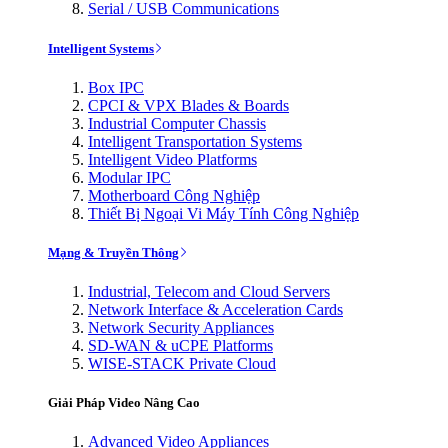
Serial / USB Communications
Intelligent Systems
Box IPC
CPCI & VPX Blades & Boards
Industrial Computer Chassis
Intelligent Transportation Systems
Intelligent Video Platforms
Modular IPC
Motherboard Công Nghiệp
Thiết Bị Ngoại Vi Máy Tính Công Nghiệp
Mạng & Truyền Thông
Industrial, Telecom and Cloud Servers
Network Interface & Acceleration Cards
Network Security Appliances
SD-WAN & uCPE Platforms
WISE-STACK Private Cloud
Giải Pháp Video Nâng Cao
Advanced Video Appliances