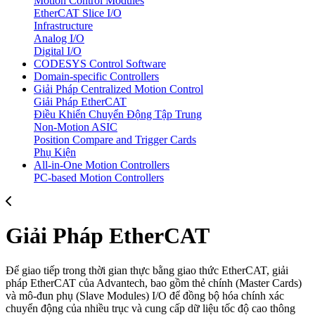
Motion Control Modules
EtherCAT Slice I/O
Infrastructure
Analog I/O
Digital I/O
CODESYS Control Software
Domain-specific Controllers
Giải Pháp Centralized Motion Control
Giải Pháp EtherCAT
Điều Khiển Chuyển Động Tập Trung
Non-Motion ASIC
Position Compare and Trigger Cards
Phụ Kiện
All-in-One Motion Controllers
PC-based Motion Controllers
Giải Pháp EtherCAT
Để giao tiếp trong thời gian thực bằng giao thức EtherCAT, giải
pháp EtherCAT của Advantech, bao gồm thẻ chính (Master Cards)
và mô-đun phụ (Slave Modules) I/O để đồng bộ hóa chính xác
chuyển động của nhiều trục và cung cấp dữ liệu tốc độ cao thông