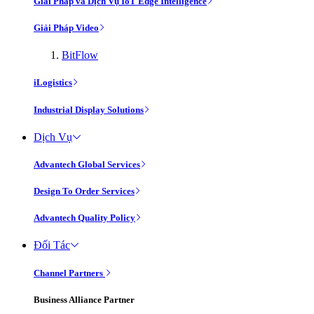
Giải Pháp và Dịch Vụ IoT Edge Intelligence
Giải Pháp Video
BitFlow
iLogistics
Industrial Display Solutions
Dịch Vụ
Advantech Global Services
Design To Order Services
Advantech Quality Policy
Đối Tác
Channel Partners
Business Alliance Partner