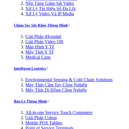
Nền Tảng Giám Sát Video
Xử Lý Tín Hiệu Số Đa Lõi
Xử Lý Video Và IP Media
Chăm Sóc Sức Khỏe Thông Minh
Giải Pháp iHospital
Giải Pháp Video OR
Màn Hình Y Tế
Máy Tính Y Tế
Medical Carts
Intelligent Logistics
Environmental Sensing & Cold Chain Solutions
Máy Tính Cầm Tay Công Nghiệp
Máy Tính Di Động Công Nghiệp
Bán Lẻ Thông Minh
All-in-one Service Touch Computers
Giải Pháp Ushop
Mobile POS Tablets
Point of Service Terminals