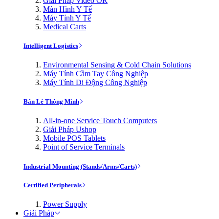
Giải Pháp Video OR
Màn Hình Y Tế
Máy Tính Y Tế
Medical Carts
Intelligent Logistics
Environmental Sensing & Cold Chain Solutions
Máy Tính Cầm Tay Công Nghiệp
Máy Tính Di Động Công Nghiệp
Bán Lẻ Thông Minh
All-in-one Service Touch Computers
Giải Pháp Ushop
Mobile POS Tablets
Point of Service Terminals
Industrial Mounting (Stands/Arms/Carts)
Certified Peripherals
Power Supply
Giải Pháp