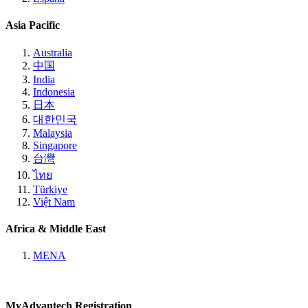
Asia Pacific
Australia
中国
India
Indonesia
日本
대한민국
Malaysia
Singapore
台灣
ไทย
Türkiye
Việt Nam
Africa & Middle East
MENA
MyAdvantech Registration