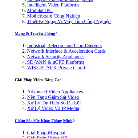
Intelligent Video Platforms
Modular IPC
Motherboard Công Nghiệp
Thiết Bị Ngoại Vi Máy Tính Công Nghiệp
Mạng & Truyền Thông
Industrial, Telecom and Cloud Servers
Network Interface & Acceleration Cards
Network Security Appliances
SD-WAN & uCPE Platforms
WISE-STACK Private Cloud
Giải Pháp Video Nâng Cao
Advanced Video Appliances
Nền Tảng Giám Sát Video
Xử Lý Tín Hiệu Số Đa Lõi
Xử Lý Video Và IP Media
Chăm Sóc Sức Khỏe Thông Minh
Giải Pháp iHospital