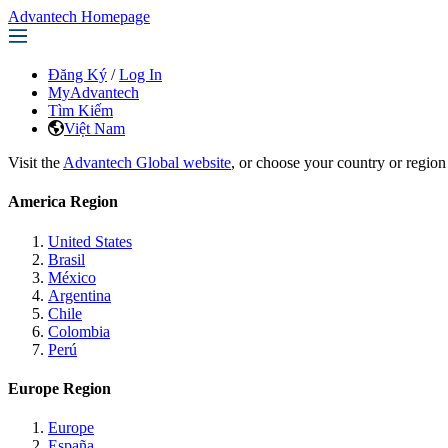
Advantech Homepage
Đăng Ký
/
Log In
MyAdvantech
Tìm Kiếm
Việt Nam
Visit the
Advantech Global website
, or choose your country or region
America Region
United States
Brasil
México
Argentina
Chile
Colombia
Perú
Europe Region
Europe
España