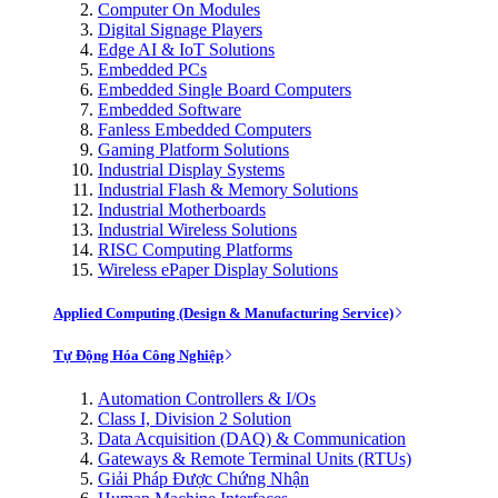
Computer On Modules
Digital Signage Players
Edge AI & IoT Solutions
Embedded PCs
Embedded Single Board Computers
Embedded Software
Fanless Embedded Computers
Gaming Platform Solutions
Industrial Display Systems
Industrial Flash & Memory Solutions
Industrial Motherboards
Industrial Wireless Solutions
RISC Computing Platforms
Wireless ePaper Display Solutions
Applied Computing (Design & Manufacturing Service)
Tự Động Hóa Công Nghiệp
Automation Controllers & I/Os
Class I, Division 2 Solution
Data Acquisition (DAQ) & Communication
Gateways & Remote Terminal Units (RTUs)
Giải Pháp Được Chứng Nhận