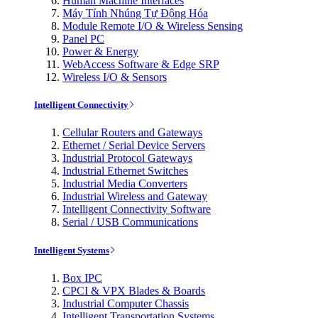
Human Machine Interfaces
Máy Tính Nhúng Tự Động Hóa
Module Remote I/O & Wireless Sensing
Panel PC
Power & Energy
WebAccess Software & Edge SRP
Wireless I/O & Sensors
Intelligent Connectivity
Cellular Routers and Gateways
Ethernet / Serial Device Servers
Industrial Protocol Gateways
Industrial Ethernet Switches
Industrial Media Converters
Industrial Wireless and Gateway
Intelligent Connectivity Software
Serial / USB Communications
Intelligent Systems
Box IPC
CPCI & VPX Blades & Boards
Industrial Computer Chassis
Intelligent Transportation Systems