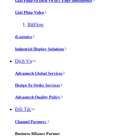
Giải Pháp và Dịch Vụ IoT Edge Intelligence
Giải Pháp Video
BitFlow
iLogistics
Industrial Display Solutions
Dịch Vụ
Advantech Global Services
Design To Order Services
Advantech Quality Policy
Đối Tác
Channel Partners
Business Alliance Partner