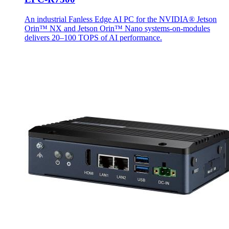
An industrial Fanless Edge AI PC for the NVIDIA® Jetson
Orin™ NX and Jetson Orin™ Nano systems-on-modules
delivers 20–100 TOPS of AI performance.