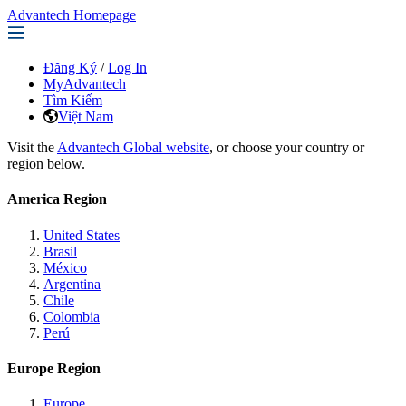
Advantech Homepage
Đăng Ký
/
Log In
MyAdvantech
Tìm Kiếm
Việt Nam
Visit the
Advantech Global website
, or choose your country or
region below.
America Region
United States
Brasil
México
Argentina
Chile
Colombia
Perú
Europe Region
Europe