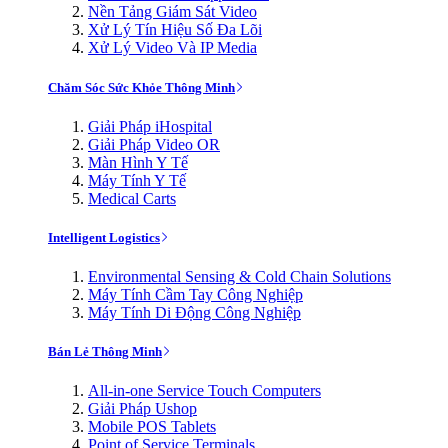
Nền Tảng Giám Sát Video
Xử Lý Tín Hiệu Số Đa Lõi
Xử Lý Video Và IP Media
Chăm Sóc Sức Khỏe Thông Minh
Giải Pháp iHospital
Giải Pháp Video OR
Màn Hình Y Tế
Máy Tính Y Tế
Medical Carts
Intelligent Logistics
Environmental Sensing & Cold Chain Solutions
Máy Tính Cầm Tay Công Nghiệp
Máy Tính Di Động Công Nghiệp
Bán Lẻ Thông Minh
All-in-one Service Touch Computers
Giải Pháp Ushop
Mobile POS Tablets
Point of Service Terminals