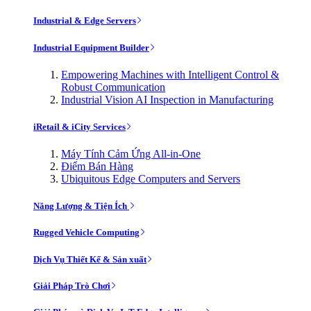
Industrial & Edge Servers
Industrial Equipment Builder
Empowering Machines with Intelligent Control &
Robust Communication
Industrial Vision AI Inspection in Manufacturing
iRetail & iCity Services
Máy Tính Cảm Ứng All-in-One
Điểm Bán Hàng
Ubiquitous Edge Computers and Servers
Năng Lượng & Tiện Ích
Rugged Vehicle Computing
Dịch Vụ Thiết Kế & Sản xuất
Giải Pháp Trò Chơi