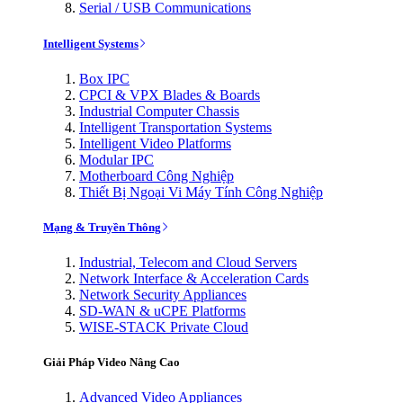
Serial / USB Communications
Intelligent Systems
Box IPC
CPCI & VPX Blades & Boards
Industrial Computer Chassis
Intelligent Transportation Systems
Intelligent Video Platforms
Modular IPC
Motherboard Công Nghiệp
Thiết Bị Ngoại Vi Máy Tính Công Nghiệp
Mạng & Truyền Thông
Industrial, Telecom and Cloud Servers
Network Interface & Acceleration Cards
Network Security Appliances
SD-WAN & uCPE Platforms
WISE-STACK Private Cloud
Giải Pháp Video Nâng Cao
Advanced Video Appliances