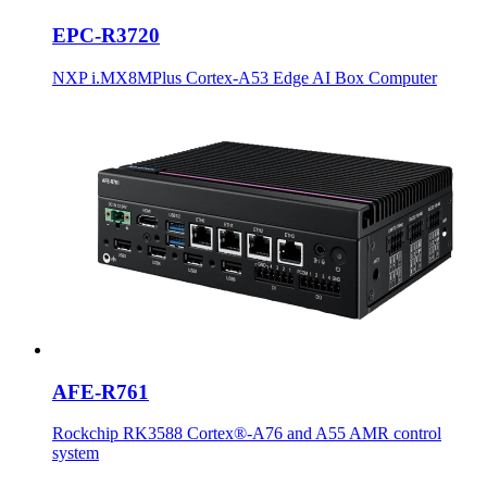
EPC-R3720
NXP i.MX8MPlus Cortex-A53 Edge AI Box Computer
AFE-R761
Rockchip RK3588 Cortex®-A76 and A55 AMR control
system