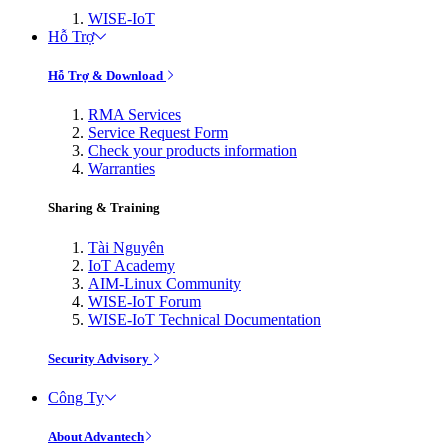
WISE-IoT
Hỗ Trợ
Hỗ Trợ & Download
RMA Services
Service Request Form
Check your products information
Warranties
Sharing & Training
Tài Nguyên
IoT Academy
AIM-Linux Community
WISE-IoT Forum
WISE-IoT Technical Documentation
Security Advisory
Công Ty
About Advantech