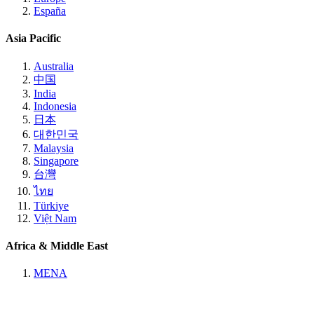
España
Asia Pacific
Australia
中国
India
Indonesia
日本
대한민국
Malaysia
Singapore
台灣
ไทย
Türkiye
Việt Nam
Africa & Middle East
MENA