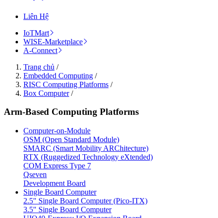
Liên Hệ
IoTMart
WISE-Marketplace
A-Connect
Trang chủ
/
Embedded Computing
/
RISC Computing Platforms
/
Box Computer
/
Arm-Based Computing Platforms
Computer-on-Module
OSM (Open Standard Module)
SMARC (Smart Mobility ARChitecture)
RTX (Ruggedized Technology eXtended)
COM Express Type 7
Qseven
Development Board
Single Board Computer
2.5" Single Board Computer (Pico-ITX)
3.5" Single Board Computer