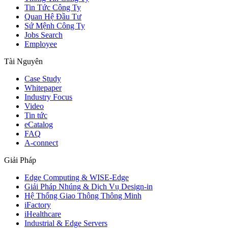
Tin Tức Công Ty
Quan Hệ Đầu Tư
Sứ Mệnh Công Ty
Jobs Search
Employee
Tài Nguyên
Case Study
Whitepaper
Industry Focus
Video
Tin tức
eCatalog
FAQ
A-connect
Giải Pháp
Edge Computing & WISE-Edge
Giải Pháp Nhúng & Dịch Vụ Design-in
Hệ Thống Giao Thông Thông Minh
iFactory
iHealthcare
Industrial & Edge Servers