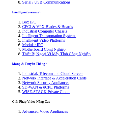
Serial / USB Communications
Intelligent Systems
Box IPC
CPCI & VPX Blades & Boards
Industrial Computer Chassis
Intelligent Transportation Systems
Intelligent Video Platforms
Modular IPC
Motherboard Công Nghiệp
Thiết Bị Ngoại Vi Máy Tính Công Nghiệp
Mạng & Truyền Thông
Industrial, Telecom and Cloud Servers
Network Interface & Acceleration Cards
Network Security Appliances
SD-WAN & uCPE Platforms
WISE-STACK Private Cloud
Giải Pháp Video Nâng Cao
Advanced Video Appliances