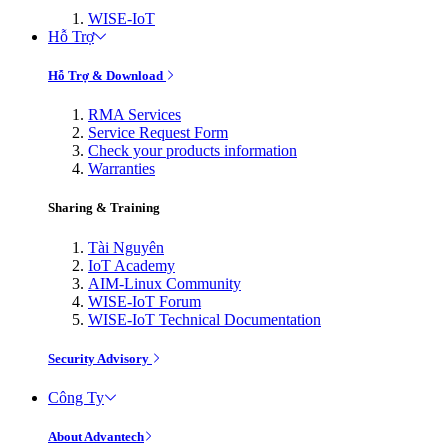
WISE-IoT
Hỗ Trợ
Hỗ Trợ & Download
RMA Services
Service Request Form
Check your products information
Warranties
Sharing & Training
Tài Nguyên
IoT Academy
AIM-Linux Community
WISE-IoT Forum
WISE-IoT Technical Documentation
Security Advisory
Công Ty
About Advantech