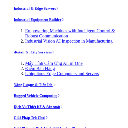
Industrial & Edge Servers
Industrial Equipment Builder
Empowering Machines with Intelligent Control &
Robust Communication
Industrial Vision AI Inspection in Manufacturing
iRetail & iCity Services
Máy Tính Cảm Ứng All-in-One
Điểm Bán Hàng
Ubiquitous Edge Computers and Servers
Năng Lượng & Tiện Ích
Rugged Vehicle Computing
Dịch Vụ Thiết Kế & Sản xuất
Giải Pháp Trò Chơi