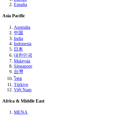
España
Asia Pacific
Australia
中国
India
Indonesia
日本
대한민국
Malaysia
Singapore
台灣
ไทย
Türkiye
Việt Nam
Africa & Middle East
MENA