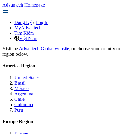
Advantech Homepage
Đăng Ký
/
Log In
MyAdvantech
Tìm Kiếm
Việt Nam
Visit the
Advantech Global website
, or choose your country or
region below.
America Region
United States
Brasil
México
Argentina
Chile
Colombia
Perú
Europe Region
Europe