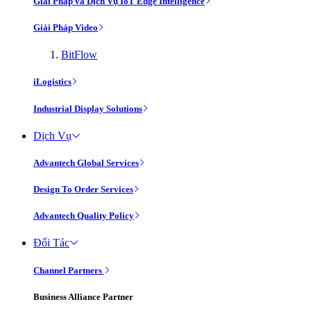
Giải Pháp và Dịch Vụ IoT Edge Intelligence
Giải Pháp Video
BitFlow
iLogistics
Industrial Display Solutions
Dịch Vụ
Advantech Global Services
Design To Order Services
Advantech Quality Policy
Đối Tác
Channel Partners
Business Alliance Partner