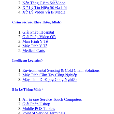
Nền Tảng Giám Sát Video
Xử Lý Tín Hiệu Số Đa Lõi
Xử Lý Video Và IP Media
Chăm Sóc Sức Khỏe Thông Minh
Giải Pháp iHospital
Giải Pháp Video OR
Màn Hình Y Tế
Máy Tính Y Tế
Medical Carts
Intelligent Logistics
Environmental Sensing & Cold Chain Solutions
Máy Tính Cầm Tay Công Nghiệp
Máy Tính Di Động Công Nghiệp
Bán Lẻ Thông Minh
All-in-one Service Touch Computers
Giải Pháp Ushop
Mobile POS Tablets
Point of Service Terminals