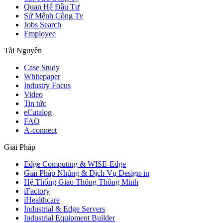
Quan Hệ Đầu Tư
Sứ Mệnh Công Ty
Jobs Search
Employee
Tài Nguyên
Case Study
Whitepaper
Industry Focus
Video
Tin tức
eCatalog
FAQ
A-connect
Giải Pháp
Edge Computing & WISE-Edge
Giải Pháp Nhúng & Dịch Vụ Design-in
Hệ Thống Giao Thông Thông Minh
iFactory
iHealthcare
Industrial & Edge Servers
Industrial Equipment Builder