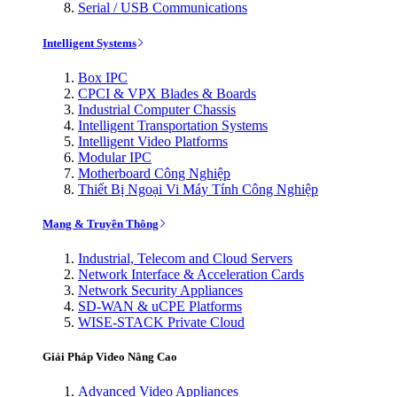
Serial / USB Communications
Intelligent Systems
Box IPC
CPCI & VPX Blades & Boards
Industrial Computer Chassis
Intelligent Transportation Systems
Intelligent Video Platforms
Modular IPC
Motherboard Công Nghiệp
Thiết Bị Ngoại Vi Máy Tính Công Nghiệp
Mạng & Truyền Thông
Industrial, Telecom and Cloud Servers
Network Interface & Acceleration Cards
Network Security Appliances
SD-WAN & uCPE Platforms
WISE-STACK Private Cloud
Giải Pháp Video Nâng Cao
Advanced Video Appliances