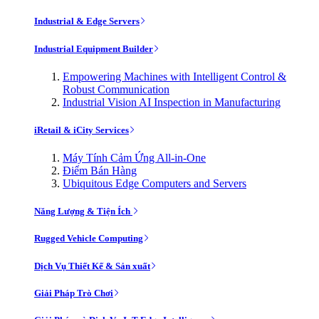
Industrial & Edge Servers
Industrial Equipment Builder
Empowering Machines with Intelligent Control &
Robust Communication
Industrial Vision AI Inspection in Manufacturing
iRetail & iCity Services
Máy Tính Cảm Ứng All-in-One
Điểm Bán Hàng
Ubiquitous Edge Computers and Servers
Năng Lượng & Tiện Ích
Rugged Vehicle Computing
Dịch Vụ Thiết Kế & Sản xuất
Giải Pháp Trò Chơi