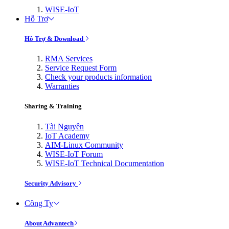
WISE-IoT
Hỗ Trợ
Hỗ Trợ & Download
RMA Services
Service Request Form
Check your products information
Warranties
Sharing & Training
Tài Nguyên
IoT Academy
AIM-Linux Community
WISE-IoT Forum
WISE-IoT Technical Documentation
Security Advisory
Công Ty
About Advantech