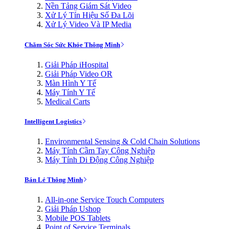
Nền Tảng Giám Sát Video
Xử Lý Tín Hiệu Số Đa Lõi
Xử Lý Video Và IP Media
Chăm Sóc Sức Khỏe Thông Minh
Giải Pháp iHospital
Giải Pháp Video OR
Màn Hình Y Tế
Máy Tính Y Tế
Medical Carts
Intelligent Logistics
Environmental Sensing & Cold Chain Solutions
Máy Tính Cầm Tay Công Nghiệp
Máy Tính Di Động Công Nghiệp
Bán Lẻ Thông Minh
All-in-one Service Touch Computers
Giải Pháp Ushop
Mobile POS Tablets
Point of Service Terminals