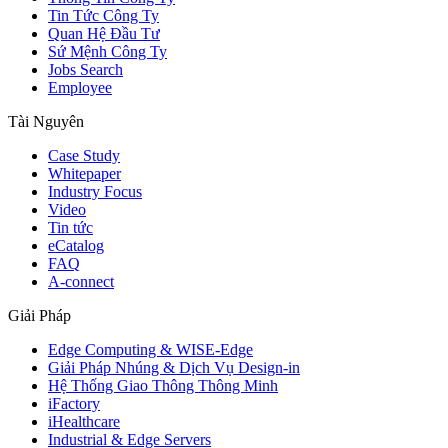
Tin Tức Công Ty
Quan Hệ Đầu Tư
Sứ Mệnh Công Ty
Jobs Search
Employee
Tài Nguyên
Case Study
Whitepaper
Industry Focus
Video
Tin tức
eCatalog
FAQ
A-connect
Giải Pháp
Edge Computing & WISE-Edge
Giải Pháp Nhúng & Dịch Vụ Design-in
Hệ Thống Giao Thông Thông Minh
iFactory
iHealthcare
Industrial & Edge Servers