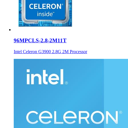
96MPCLS-2.8-2M11T
Intel Celeron G3900 2.8G 2M Processor