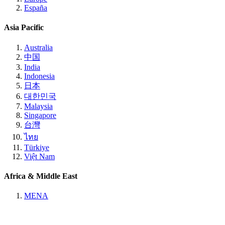
España
Asia Pacific
Australia
中国
India
Indonesia
日本
대한민국
Malaysia
Singapore
台灣
ไทย
Türkiye
Việt Nam
Africa & Middle East
MENA