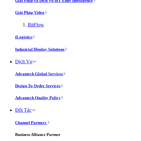
Giải Pháp và Dịch Vụ IoT Edge Intelligence
Giải Pháp Video
BitFlow
iLogistics
Industrial Display Solutions
Dịch Vụ
Advantech Global Services
Design To Order Services
Advantech Quality Policy
Đối Tác
Channel Partners
Business Alliance Partner