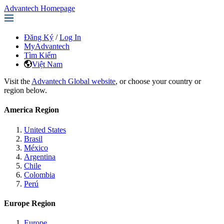
Advantech Homepage
Đăng Ký
/
Log In
MyAdvantech
Tìm Kiếm
Việt Nam
Visit the
Advantech Global website
, or choose your country or
region below.
America Region
United States
Brasil
México
Argentina
Chile
Colombia
Perú
Europe Region
Europe