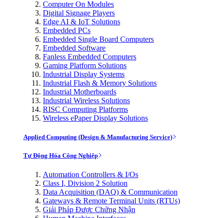
Computer On Modules
Digital Signage Players
Edge AI & IoT Solutions
Embedded PCs
Embedded Single Board Computers
Embedded Software
Fanless Embedded Computers
Gaming Platform Solutions
Industrial Display Systems
Industrial Flash & Memory Solutions
Industrial Motherboards
Industrial Wireless Solutions
RISC Computing Platforms
Wireless ePaper Display Solutions
Applied Computing (Design & Manufacturing Service)
Tự Động Hóa Công Nghiệp
Automation Controllers & I/Os
Class I, Division 2 Solution
Data Acquisition (DAQ) & Communication
Gateways & Remote Terminal Units (RTUs)
Giải Pháp Được Chứng Nhận