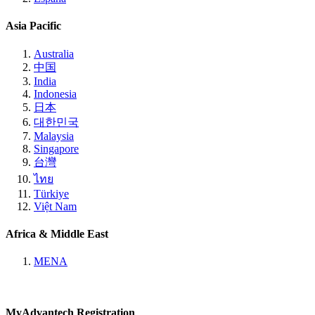
Asia Pacific
Australia
中国
India
Indonesia
日本
대한민국
Malaysia
Singapore
台灣
ไทย
Türkiye
Việt Nam
Africa & Middle East
MENA
MyAdvantech Registration