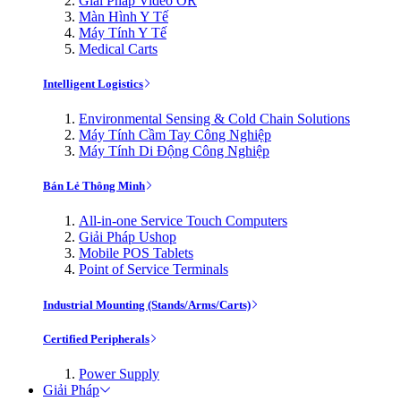
Giải Pháp Video OR
Màn Hình Y Tế
Máy Tính Y Tế
Medical Carts
Intelligent Logistics
Environmental Sensing & Cold Chain Solutions
Máy Tính Cầm Tay Công Nghiệp
Máy Tính Di Động Công Nghiệp
Bán Lẻ Thông Minh
All-in-one Service Touch Computers
Giải Pháp Ushop
Mobile POS Tablets
Point of Service Terminals
Industrial Mounting (Stands/Arms/Carts)
Certified Peripherals
Power Supply
Giải Pháp