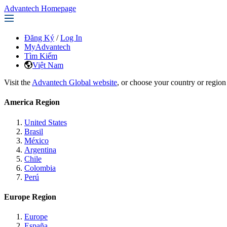
Advantech Homepage
Đăng Ký
/
Log In
MyAdvantech
Tìm Kiếm
Việt Nam
Visit the
Advantech Global website
, or choose your country or region
America Region
United States
Brasil
México
Argentina
Chile
Colombia
Perú
Europe Region
Europe
España