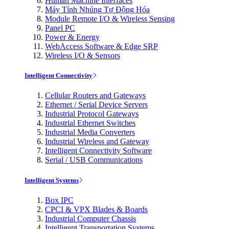
Human Machine Interfaces
Máy Tính Nhúng Tự Động Hóa
Module Remote I/O & Wireless Sensing
Panel PC
Power & Energy
WebAccess Software & Edge SRP
Wireless I/O & Sensors
Intelligent Connectivity
Cellular Routers and Gateways
Ethernet / Serial Device Servers
Industrial Protocol Gateways
Industrial Ethernet Switches
Industrial Media Converters
Industrial Wireless and Gateway
Intelligent Connectivity Software
Serial / USB Communications
Intelligent Systems
Box IPC
CPCI & VPX Blades & Boards
Industrial Computer Chassis
Intelligent Transportation Systems