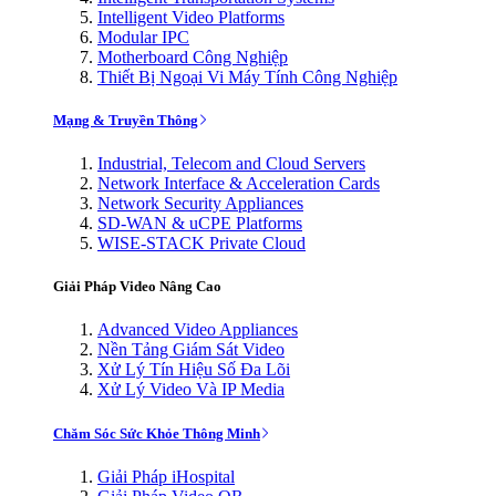
Intelligent Video Platforms
Modular IPC
Motherboard Công Nghiệp
Thiết Bị Ngoại Vi Máy Tính Công Nghiệp
Mạng & Truyền Thông
Industrial, Telecom and Cloud Servers
Network Interface & Acceleration Cards
Network Security Appliances
SD-WAN & uCPE Platforms
WISE-STACK Private Cloud
Giải Pháp Video Nâng Cao
Advanced Video Appliances
Nền Tảng Giám Sát Video
Xử Lý Tín Hiệu Số Đa Lõi
Xử Lý Video Và IP Media
Chăm Sóc Sức Khỏe Thông Minh
Giải Pháp iHospital