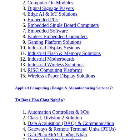
Computer On Modules
Digital Signage Players
Edge AI & IoT Solutions
Embedded PCs
Embedded Single Board Computers
Embedded Software
Fanless Embedded Computers
Gaming Platform Solutions
Industrial Display Systems
Industrial Flash & Memory Solutions
Industrial Motherboards
Industrial Wireless Solutions
RISC Computing Platforms
Wireless ePaper Display Solutions
Applied Computing (Design & Manufacturing Service)
Tự Động Hóa Công Nghiệp
Automation Controllers & I/Os
Class I, Division 2 Solution
Data Acquisition (DAQ) & Communication
Gateways & Remote Terminal Units (RTUs)
Giải Pháp Được Chứng Nhận