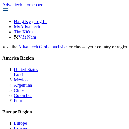
Advantech Homepage
Đăng Ký
/
Log In
MyAdvantech
Tìm Kiếm
Việt Nam
Visit the
Advantech Global website
, or choose your country or region
America Region
United States
Brasil
México
Argentina
Chile
Colombia
Perú
Europe Region
Europe
España