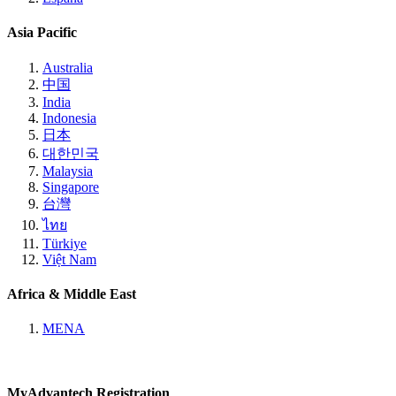
Asia Pacific
Australia
中国
India
Indonesia
日本
대한민국
Malaysia
Singapore
台灣
ไทย
Türkiye
Việt Nam
Africa & Middle East
MENA
MyAdvantech Registration