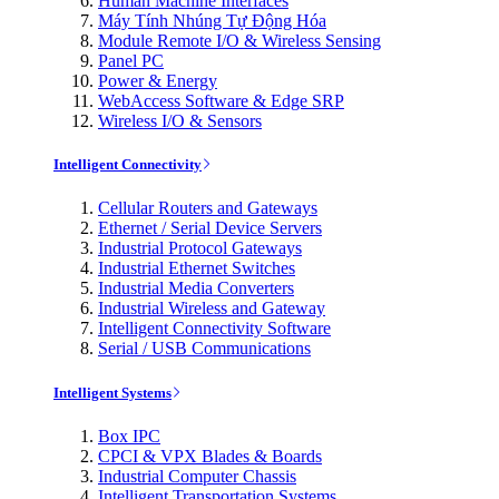
Human Machine Interfaces
Máy Tính Nhúng Tự Động Hóa
Module Remote I/O & Wireless Sensing
Panel PC
Power & Energy
WebAccess Software & Edge SRP
Wireless I/O & Sensors
Intelligent Connectivity
Cellular Routers and Gateways
Ethernet / Serial Device Servers
Industrial Protocol Gateways
Industrial Ethernet Switches
Industrial Media Converters
Industrial Wireless and Gateway
Intelligent Connectivity Software
Serial / USB Communications
Intelligent Systems
Box IPC
CPCI & VPX Blades & Boards
Industrial Computer Chassis
Intelligent Transportation Systems