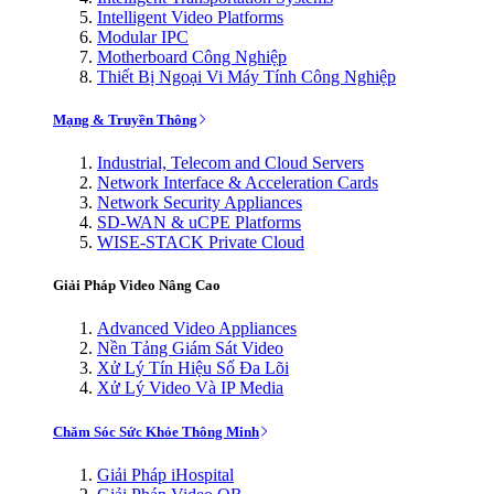
Intelligent Video Platforms
Modular IPC
Motherboard Công Nghiệp
Thiết Bị Ngoại Vi Máy Tính Công Nghiệp
Mạng & Truyền Thông
Industrial, Telecom and Cloud Servers
Network Interface & Acceleration Cards
Network Security Appliances
SD-WAN & uCPE Platforms
WISE-STACK Private Cloud
Giải Pháp Video Nâng Cao
Advanced Video Appliances
Nền Tảng Giám Sát Video
Xử Lý Tín Hiệu Số Đa Lõi
Xử Lý Video Và IP Media
Chăm Sóc Sức Khỏe Thông Minh
Giải Pháp iHospital