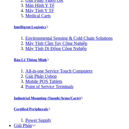
Giải Pháp Video OR
Màn Hình Y Tế
Máy Tính Y Tế
Medical Carts
Intelligent Logistics
Environmental Sensing & Cold Chain Solutions
Máy Tính Cầm Tay Công Nghiệp
Máy Tính Di Động Công Nghiệp
Bán Lẻ Thông Minh
All-in-one Service Touch Computers
Giải Pháp Ushop
Mobile POS Tablets
Point of Service Terminals
Industrial Mounting (Stands/Arms/Carts)
Certified Peripherals
Power Supply
Giải Pháp