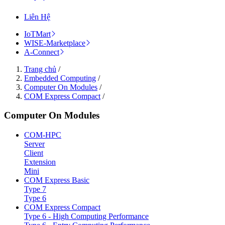
Liên Hệ
IoTMart
WISE-Marketplace
A-Connect
Trang chủ
/
Embedded Computing
/
Computer On Modules
/
COM Express Compact
/
Computer On Modules
COM-HPC
Server
Client
Extension
Mini
COM Express Basic
Type 7
Type 6
COM Express Compact
Type 6 - High Computing Performance