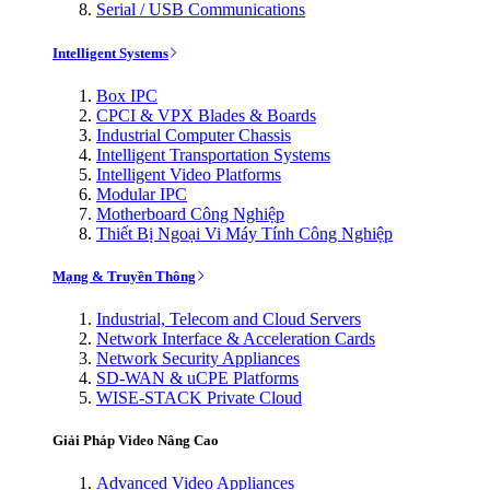
Serial / USB Communications
Intelligent Systems
Box IPC
CPCI & VPX Blades & Boards
Industrial Computer Chassis
Intelligent Transportation Systems
Intelligent Video Platforms
Modular IPC
Motherboard Công Nghiệp
Thiết Bị Ngoại Vi Máy Tính Công Nghiệp
Mạng & Truyền Thông
Industrial, Telecom and Cloud Servers
Network Interface & Acceleration Cards
Network Security Appliances
SD-WAN & uCPE Platforms
WISE-STACK Private Cloud
Giải Pháp Video Nâng Cao
Advanced Video Appliances