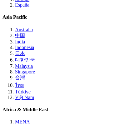
España
Asia Pacific
Australia
中国
India
Indonesia
日本
대한민국
Malaysia
Singapore
台灣
ไทย
Türkiye
Việt Nam
Africa & Middle East
MENA