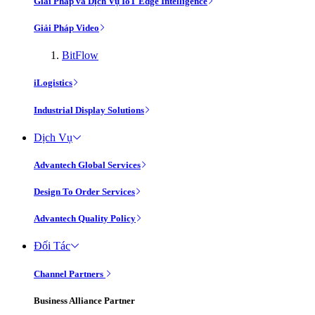
Giải Pháp và Dịch Vụ IoT Edge Intelligence
Giải Pháp Video
BitFlow
iLogistics
Industrial Display Solutions
Dịch Vụ
Advantech Global Services
Design To Order Services
Advantech Quality Policy
Đối Tác
Channel Partners
Business Alliance Partner