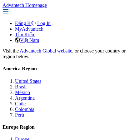
Advantech Homepage
Đăng Ký
/
Log In
MyAdvantech
Tìm Kiếm
Việt Nam
Visit the
Advantech Global website
, or choose your country or
region below.
America Region
United States
Brasil
México
Argentina
Chile
Colombia
Perú
Europe Region
Europe