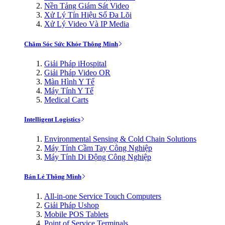
Nền Tảng Giám Sát Video
Xử Lý Tín Hiệu Số Đa Lõi
Xử Lý Video Và IP Media
Chăm Sóc Sức Khỏe Thông Minh
Giải Pháp iHospital
Giải Pháp Video OR
Màn Hình Y Tế
Máy Tính Y Tế
Medical Carts
Intelligent Logistics
Environmental Sensing & Cold Chain Solutions
Máy Tính Cầm Tay Công Nghiệp
Máy Tính Di Động Công Nghiệp
Bán Lẻ Thông Minh
All-in-one Service Touch Computers
Giải Pháp Ushop
Mobile POS Tablets
Point of Service Terminals