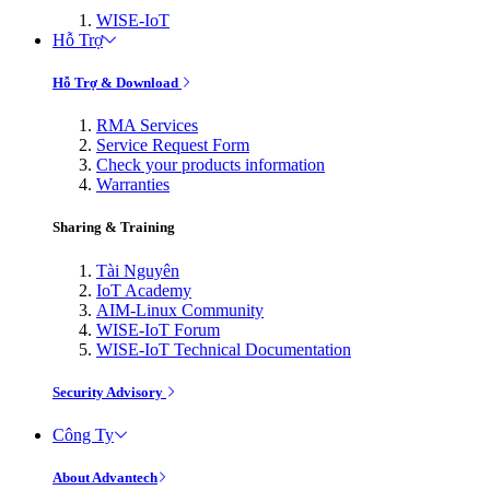
WISE-IoT
Hỗ Trợ
Hỗ Trợ & Download
RMA Services
Service Request Form
Check your products information
Warranties
Sharing & Training
Tài Nguyên
IoT Academy
AIM-Linux Community
WISE-IoT Forum
WISE-IoT Technical Documentation
Security Advisory
Công Ty
About Advantech