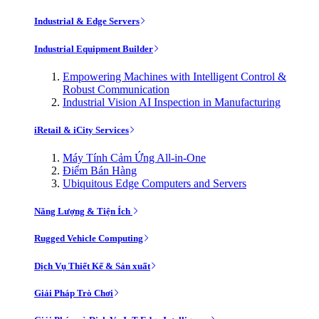
Industrial & Edge Servers
Industrial Equipment Builder
Empowering Machines with Intelligent Control &
Robust Communication
Industrial Vision AI Inspection in Manufacturing
iRetail & iCity Services
Máy Tính Cảm Ứng All-in-One
Điểm Bán Hàng
Ubiquitous Edge Computers and Servers
Năng Lượng & Tiện Ích
Rugged Vehicle Computing
Dịch Vụ Thiết Kế & Sản xuất
Giải Pháp Trò Chơi