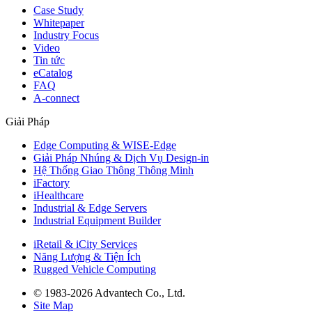
Case Study
Whitepaper
Industry Focus
Video
Tin tức
eCatalog
FAQ
A-connect
Giải Pháp
Edge Computing & WISE-Edge
Giải Pháp Nhúng & Dịch Vụ Design-in
Hệ Thống Giao Thông Thông Minh
iFactory
iHealthcare
Industrial & Edge Servers
Industrial Equipment Builder
iRetail & iCity Services
Năng Lượng & Tiện Ích
Rugged Vehicle Computing
© 1983-2026 Advantech Co., Ltd.
Site Map