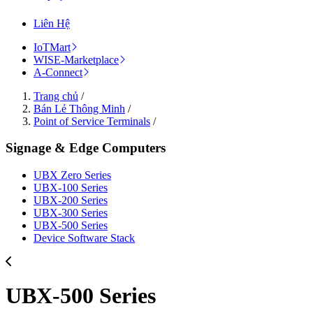
Liên Hệ
IoTMart
WISE-Marketplace
A-Connect
Trang chủ
/
Bán Lẻ Thông Minh
/
Point of Service Terminals
/
Signage & Edge Computers
UBX Zero Series
UBX-100 Series
UBX-200 Series
UBX-300 Series
UBX-500 Series
Device Software Stack
UBX-500 Series