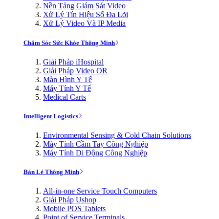
Nền Tảng Giám Sát Video
Xử Lý Tín Hiệu Số Đa Lõi
Xử Lý Video Và IP Media
Chăm Sóc Sức Khỏe Thông Minh
Giải Pháp iHospital
Giải Pháp Video OR
Màn Hình Y Tế
Máy Tính Y Tế
Medical Carts
Intelligent Logistics
Environmental Sensing & Cold Chain Solutions
Máy Tính Cầm Tay Công Nghiệp
Máy Tính Di Động Công Nghiệp
Bán Lẻ Thông Minh
All-in-one Service Touch Computers
Giải Pháp Ushop
Mobile POS Tablets
Point of Service Terminals