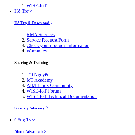
WISE-IoT
Hỗ Trợ
Hỗ Trợ & Download
RMA Services
Service Request Form
Check your products information
Warranties
Sharing & Training
Tài Nguyên
IoT Academy
AIM-Linux Community
WISE-IoT Forum
WISE-IoT Technical Documentation
Security Advisory
Công Ty
About Advantech