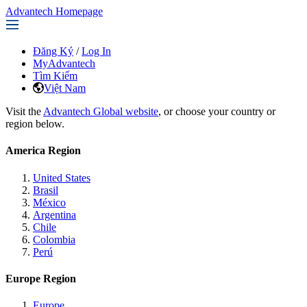
Advantech Homepage
Đăng Ký
/
Log In
MyAdvantech
Tìm Kiếm
Việt Nam
Visit the
Advantech Global website
, or choose your country or
region below.
America Region
United States
Brasil
México
Argentina
Chile
Colombia
Perú
Europe Region
Europe