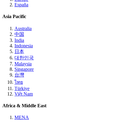
España
Asia Pacific
Australia
中国
India
Indonesia
日本
대한민국
Malaysia
Singapore
台灣
ไทย
Türkiye
Việt Nam
Africa & Middle East
MENA