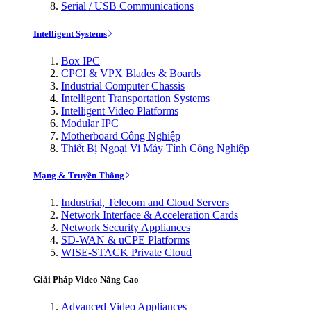
Serial / USB Communications
Intelligent Systems
Box IPC
CPCI & VPX Blades & Boards
Industrial Computer Chassis
Intelligent Transportation Systems
Intelligent Video Platforms
Modular IPC
Motherboard Công Nghiệp
Thiết Bị Ngoại Vi Máy Tính Công Nghiệp
Mạng & Truyền Thông
Industrial, Telecom and Cloud Servers
Network Interface & Acceleration Cards
Network Security Appliances
SD-WAN & uCPE Platforms
WISE-STACK Private Cloud
Giải Pháp Video Nâng Cao
Advanced Video Appliances