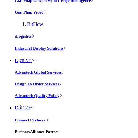
Giải Pháp và Dịch Vụ IoT Edge Intelligence
Giải Pháp Video
BitFlow
iLogistics
Industrial Display Solutions
Dịch Vụ
Advantech Global Services
Design To Order Services
Advantech Quality Policy
Đối Tác
Channel Partners
Business Alliance Partner