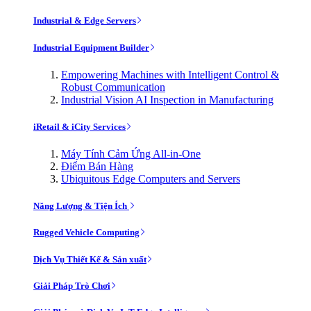
Industrial & Edge Servers
Industrial Equipment Builder
Empowering Machines with Intelligent Control &
Robust Communication
Industrial Vision AI Inspection in Manufacturing
iRetail & iCity Services
Máy Tính Cảm Ứng All-in-One
Điểm Bán Hàng
Ubiquitous Edge Computers and Servers
Năng Lượng & Tiện Ích
Rugged Vehicle Computing
Dịch Vụ Thiết Kế & Sản xuất
Giải Pháp Trò Chơi