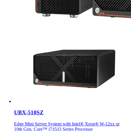
UBX-510SZ
Edge Mini Server System with Intel® Xeon® W-12xx or
10th Gen. Core™ i7/i5/i3 Series Processor