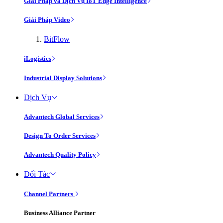
Giải Pháp và Dịch Vụ IoT Edge Intelligence
Giải Pháp Video
BitFlow
iLogistics
Industrial Display Solutions
Dịch Vụ
Advantech Global Services
Design To Order Services
Advantech Quality Policy
Đối Tác
Channel Partners
Business Alliance Partner