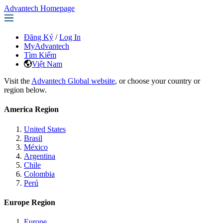
Advantech Homepage
Đăng Ký
/
Log In
MyAdvantech
Tìm Kiếm
Việt Nam
Visit the
Advantech Global website
, or choose your country or
region below.
America Region
United States
Brasil
México
Argentina
Chile
Colombia
Perú
Europe Region
Europe