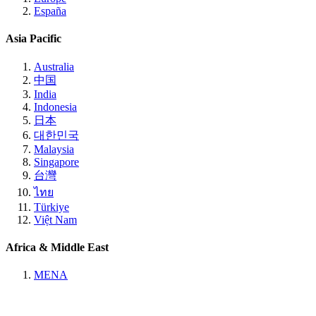
España
Asia Pacific
Australia
中国
India
Indonesia
日本
대한민국
Malaysia
Singapore
台灣
ไทย
Türkiye
Việt Nam
Africa & Middle East
MENA