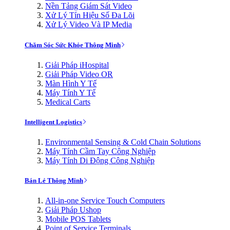
Nền Tảng Giám Sát Video
Xử Lý Tín Hiệu Số Đa Lõi
Xử Lý Video Và IP Media
Chăm Sóc Sức Khỏe Thông Minh
Giải Pháp iHospital
Giải Pháp Video OR
Màn Hình Y Tế
Máy Tính Y Tế
Medical Carts
Intelligent Logistics
Environmental Sensing & Cold Chain Solutions
Máy Tính Cầm Tay Công Nghiệp
Máy Tính Di Động Công Nghiệp
Bán Lẻ Thông Minh
All-in-one Service Touch Computers
Giải Pháp Ushop
Mobile POS Tablets
Point of Service Terminals