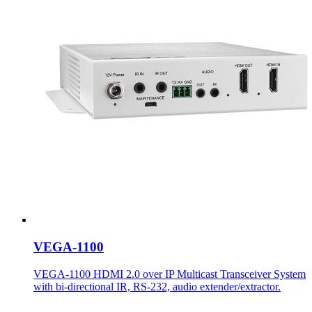
VEGA-1100
VEGA-1100 HDMI 2.0 over IP Multicast Transceiver System
with bi-directional IR, RS-232, audio extender/extractor.