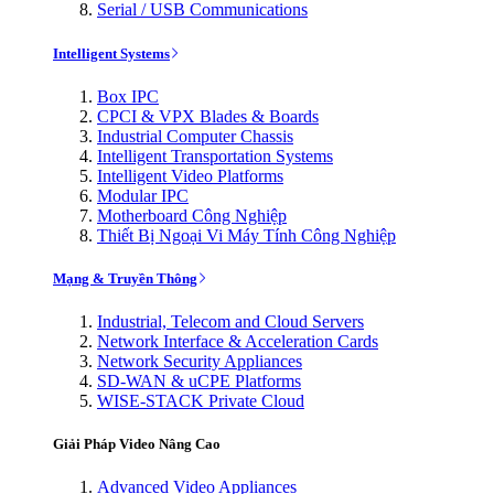
Serial / USB Communications
Intelligent Systems
Box IPC
CPCI & VPX Blades & Boards
Industrial Computer Chassis
Intelligent Transportation Systems
Intelligent Video Platforms
Modular IPC
Motherboard Công Nghiệp
Thiết Bị Ngoại Vi Máy Tính Công Nghiệp
Mạng & Truyền Thông
Industrial, Telecom and Cloud Servers
Network Interface & Acceleration Cards
Network Security Appliances
SD-WAN & uCPE Platforms
WISE-STACK Private Cloud
Giải Pháp Video Nâng Cao
Advanced Video Appliances