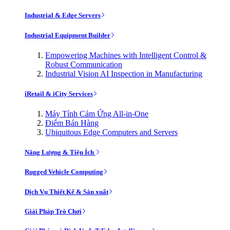
Industrial & Edge Servers
Industrial Equipment Builder
Empowering Machines with Intelligent Control &
Robust Communication
Industrial Vision AI Inspection in Manufacturing
iRetail & iCity Services
Máy Tính Cảm Ứng All-in-One
Điểm Bán Hàng
Ubiquitous Edge Computers and Servers
Năng Lượng & Tiện Ích
Rugged Vehicle Computing
Dịch Vụ Thiết Kế & Sản xuất
Giải Pháp Trò Chơi