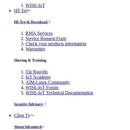
WISE-IoT
Hỗ Trợ
Hỗ Trợ & Download
RMA Services
Service Request Form
Check your products information
Warranties
Sharing & Training
Tài Nguyên
IoT Academy
AIM-Linux Community
WISE-IoT Forum
WISE-IoT Technical Documentation
Security Advisory
Công Ty
About Advantech