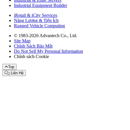
Industrial & Edge Servers
Industrial Equipment Builder
iRetail & iCity Services
Năng Lượng & Tiện Ích
Rugged Vehicle Computing
© 1983-2026 Advantech Co., Ltd.
Site Map
Chính Sách Bảo Mật
Do Not Sell My Personal Information
Chính sách Cookie
Top
Liên Hệ