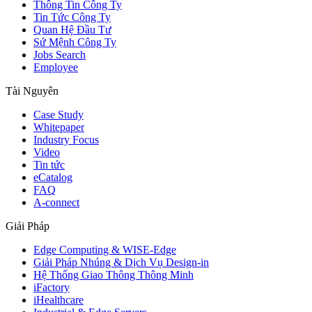
Thông Tin Công Ty
Tin Tức Công Ty
Quan Hệ Đầu Tư
Sứ Mệnh Công Ty
Jobs Search
Employee
Tài Nguyên
Case Study
Whitepaper
Industry Focus
Video
Tin tức
eCatalog
FAQ
A-connect
Giải Pháp
Edge Computing & WISE-Edge
Giải Pháp Nhúng & Dịch Vụ Design-in
Hệ Thống Giao Thông Thông Minh
iFactory
iHealthcare