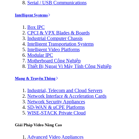
Serial / USB Communications
Intelligent Systems
Box IPC
CPCI & VPX Blades & Boards
Industrial Computer Chassis
Intelligent Transportation Systems
Intelligent Video Platforms
Modular IPC
Motherboard Công Nghiệp
Thiết Bị Ngoại Vi Máy Tính Công Nghiệp
Mạng & Truyền Thông
Industrial, Telecom and Cloud Servers
Network Interface & Acceleration Cards
Network Security Appliances
SD-WAN & uCPE Platforms
WISE-STACK Private Cloud
Giải Pháp Video Nâng Cao
Advanced Video Appliances