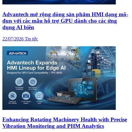
Advantech mở rộng dòng sản phẩm HMI dạng mô-
đun với các mẫu hỗ trợ GPU dành cho các ứng
dụng AI biên
22/07/2026
Tin tức
Enhancing Rotating Machinery Health with Precise
Vibration Monitoring and PHM Analytics