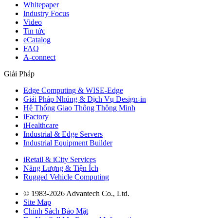
Whitepaper
Industry Focus
Video
Tin tức
eCatalog
FAQ
A-connect
Giải Pháp
Edge Computing & WISE-Edge
Giải Pháp Nhúng & Dịch Vụ Design-in
Hệ Thống Giao Thông Thông Minh
iFactory
iHealthcare
Industrial & Edge Servers
Industrial Equipment Builder
iRetail & iCity Services
Năng Lượng & Tiện Ích
Rugged Vehicle Computing
© 1983-2026 Advantech Co., Ltd.
Site Map
Chính Sách Bảo Mật