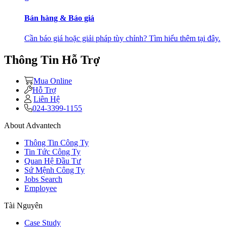
Bán hàng & Báo giá
Cần báo giá hoặc giải pháp tùy chỉnh? Tìm hiểu thêm tại đây.
Thông Tin Hỗ Trợ
Mua Online
Hỗ Trợ
Liên Hệ
024-3399-1155
About Advantech
Thông Tin Công Ty
Tin Tức Công Ty
Quan Hệ Đầu Tư
Sứ Mệnh Công Ty
Jobs Search
Employee
Tài Nguyên
Case Study