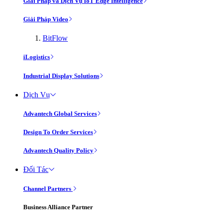
Giải Pháp và Dịch Vụ IoT Edge Intelligence
Giải Pháp Video
BitFlow
iLogistics
Industrial Display Solutions
Dịch Vụ
Advantech Global Services
Design To Order Services
Advantech Quality Policy
Đối Tác
Channel Partners
Business Alliance Partner