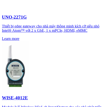
UNO-2271G
Thiết bị edge gateway cho nhà máy thông minh kích cỡ siêu nhỏ
Intel® Atom™ với 2 x GbE, 1 x mPCIe, HDMI, eMMC
Learn more
WISE-4012E