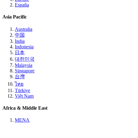
España
Asia Pacific
Australia
中国
India
Indonesia
日本
대한민국
Malaysia
Singapore
台灣
ไทย
Türkiye
Việt Nam
Africa & Middle East
MENA