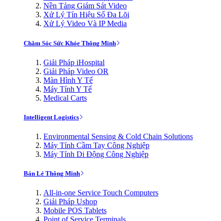
Nền Tảng Giám Sát Video
Xử Lý Tín Hiệu Số Đa Lõi
Xử Lý Video Và IP Media
Chăm Sóc Sức Khỏe Thông Minh
Giải Pháp iHospital
Giải Pháp Video OR
Màn Hình Y Tế
Máy Tính Y Tế
Medical Carts
Intelligent Logistics
Environmental Sensing & Cold Chain Solutions
Máy Tính Cầm Tay Công Nghiệp
Máy Tính Di Động Công Nghiệp
Bán Lẻ Thông Minh
All-in-one Service Touch Computers
Giải Pháp Ushop
Mobile POS Tablets
Point of Service Terminals