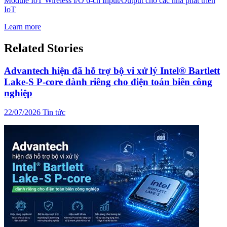
Module IoT Wireless I/O 6-ch Input/Output cho các nhà phát triển
IoT
Learn more
Related Stories
Advantech hiện đã hỗ trợ bộ vi xử lý Intel® Bartlett
Lake-S P-core dành riêng cho điện toán biên công
nghiệp
22/07/2026
Tin tức