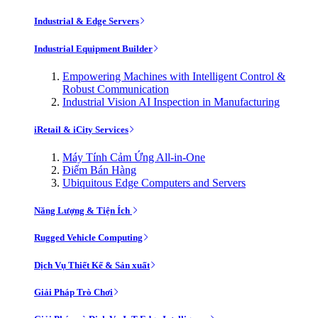
Industrial & Edge Servers
Industrial Equipment Builder
Empowering Machines with Intelligent Control &
Robust Communication
Industrial Vision AI Inspection in Manufacturing
iRetail & iCity Services
Máy Tính Cảm Ứng All-in-One
Điểm Bán Hàng
Ubiquitous Edge Computers and Servers
Năng Lượng & Tiện Ích
Rugged Vehicle Computing
Dịch Vụ Thiết Kế & Sản xuất
Giải Pháp Trò Chơi