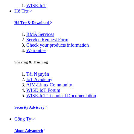
WISE-IoT
Hỗ Trợ
Hỗ Trợ & Download
RMA Services
Service Request Form
Check your products information
Warranties
Sharing & Training
Tài Nguyên
IoT Academy
AIM-Linux Community
WISE-IoT Forum
WISE-IoT Technical Documentation
Security Advisory
Công Ty
About Advantech