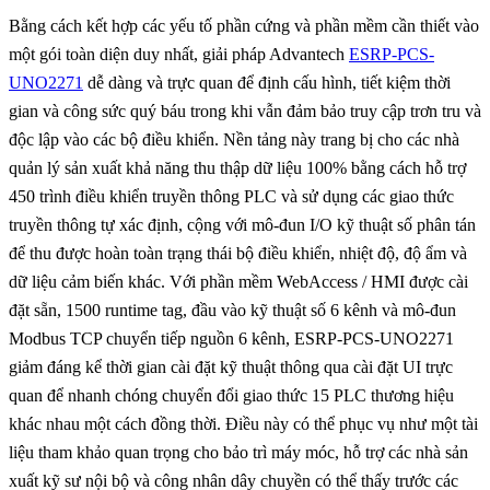
Bằng cách kết hợp các yếu tố phần cứng và phần mềm cần thiết vào
một gói toàn diện duy nhất, giải pháp Advantech
ESRP-PCS-
UNO2271
dễ dàng và trực quan để định cấu hình, tiết kiệm thời
gian và công sức quý báu trong khi vẫn đảm bảo truy cập trơn tru và
độc lập vào các bộ điều khiển. Nền tảng này trang bị cho các nhà
quản lý sản xuất khả năng thu thập dữ liệu 100% bằng cách hỗ trợ
450 trình điều khiển truyền thông PLC và sử dụng các giao thức
truyền thông tự xác định, cộng với mô-đun I/O kỹ thuật số phân tán
để thu được hoàn toàn trạng thái bộ điều khiển, nhiệt độ, độ ẩm và
dữ liệu cảm biến khác. Với phần mềm WebAccess / HMI được cài
đặt sẵn, 1500 runtime tag, đầu vào kỹ thuật số 6 kênh và mô-đun
Modbus TCP chuyển tiếp nguồn 6 kênh, ESRP-PCS-UNO2271
giảm đáng kể thời gian cài đặt kỹ thuật thông qua cài đặt UI trực
quan để nhanh chóng chuyển đổi giao thức 15 PLC thương hiệu
khác nhau một cách đồng thời. Điều này có thể phục vụ như một tài
liệu tham khảo quan trọng cho bảo trì máy móc, hỗ trợ các nhà sản
xuất kỹ sư nội bộ và công nhân dây chuyền có thể thấy trước các