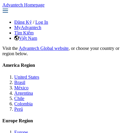
Advantech Homepage
Đăng Ký
/
Log In
MyAdvantech
Tìm Kiếm
Việt Nam
Visit the
Advantech Global website
, or choose your country or
region below.
America Region
United States
Brasil
México
Argentina
Chile
Colombia
Perú
Europe Region
Europe