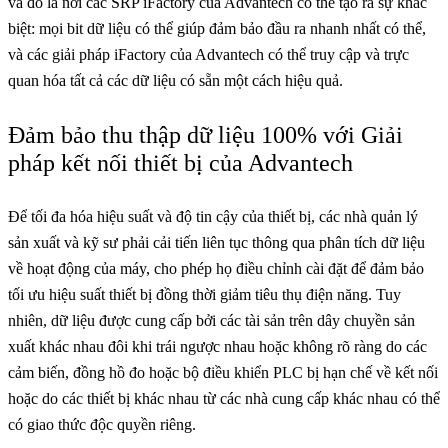
và đó là nơi các SRP iFactory của Advantech có thể tạo ra sự khác
biệt: mọi bit dữ liệu có thể giúp đảm bảo đầu ra nhanh nhất có thể,
và các giải pháp iFactory của Advantech có thể truy cập và trực
quan hóa tất cả các dữ liệu có sẵn một cách hiệu quả.
Đảm bảo thu thập dữ liệu 100% với Giải
pháp kết nối thiết bị của Advantech
Để tối đa hóa hiệu suất và độ tin cậy của thiết bị, các nhà quản lý
sản xuất và kỹ sư phải cải tiến liên tục thông qua phân tích dữ liệu
về hoạt động của máy, cho phép họ điều chỉnh cài đặt để đảm bảo
tối ưu hiệu suất thiết bị đồng thời giảm tiêu thụ điện năng. Tuy
nhiên, dữ liệu được cung cấp bởi các tài sản trên dây chuyền sản
xuất khác nhau đôi khi trái ngược nhau hoặc không rõ ràng do các
cảm biến, đồng hồ đo hoặc bộ điều khiển PLC bị hạn chế về kết nối
hoặc do các thiết bị khác nhau từ các nhà cung cấp khác nhau có thể
có giao thức độc quyền riêng.