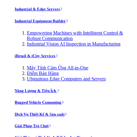
Industrial & Edge Servers
Industrial Equipment Builder
Empowering Machines with Intelligent Control &
Robust Communication
Industrial Vision AI Inspection in Manufacturing
iRetail & iCity Services
Máy Tính Cảm Ứng All-in-One
Điểm Bán Hàng
Ubiquitous Edge Computers and Servers
Năng Lượng & Tiện Ích
Rugged Vehicle Computing
Dịch Vụ Thiết Kế & Sản xuất
Giải Pháp Trò Chơi