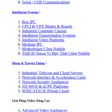
Serial / USB Communications
Intelligent Systems
Box IPC
CPCI & VPX Blades & Boards
Industrial Computer Chassis
Intelligent Transportation Systems
Intelligent Video Platforms
Modular IPC
Motherboard Công Nghiệp
Thiết Bị Ngoại Vi Máy Tính Công Nghiệp
Mạng & Truyền Thông
Industrial, Telecom and Cloud Servers
Network Interface & Acceleration Cards
Network Security Appliances
SD-WAN & uCPE Platforms
WISE-STACK Private Cloud
Giải Pháp Video Nâng Cao
Advanced Video Appliances