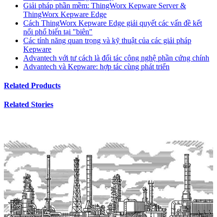
Giải pháp phần mềm: ThingWorx Kepware Server &
ThingWorx Kepware Edge
Cách ThingWorx Kepware Edge giải quyết các vấn đề kết
nối phổ biến tại "biên"
Các tính năng quan trọng và kỹ thuật của các giải pháp
Kepware
Advantech với tư cách là đối tác công nghệ phần cứng chính
Advantech và Kepware: hợp tác cùng phát triển
Related Products
Related Stories