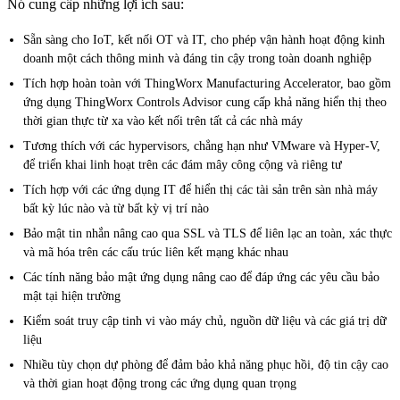
Nó cung cấp những lợi ích sau:
Sẵn sàng cho IoT, kết nối OT và IT, cho phép vận hành hoạt động kinh
doanh một cách thông minh và đáng tin cậy trong toàn doanh nghiệp
Tích hợp hoàn toàn với ThingWorx Manufacturing Accelerator, bao gồm
ứng dụng ThingWorx Controls Advisor cung cấp khả năng hiển thị theo
thời gian thực từ xa vào kết nối trên tất cả các nhà máy
Tương thích với các hypervisors, chẳng hạn như VMware và Hyper-V,
để triển khai linh hoạt trên các đám mây công cộng và riêng tư
Tích hợp với các ứng dụng IT để hiển thị các tài sản trên sàn nhà máy
bất kỳ lúc nào và từ bất kỳ vị trí nào
Bảo mật tin nhắn nâng cao qua SSL và TLS để liên lạc an toàn, xác thực
và mã hóa trên các cấu trúc liên kết mạng khác nhau
Các tính năng bảo mật ứng dụng nâng cao để đáp ứng các yêu cầu bảo
mật tại hiện trường
Kiểm soát truy cập tinh vi vào máy chủ, nguồn dữ liệu và các giá trị dữ
liệu
Nhiều tùy chọn dự phòng để đảm bảo khả năng phục hồi, độ tin cậy cao
và thời gian hoạt động trong các ứng dụng quan trọng