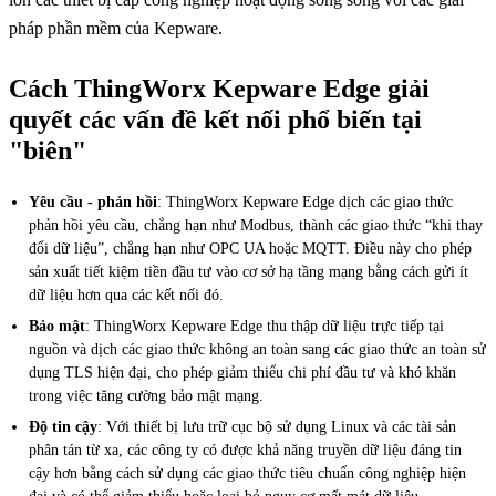
pháp phần mềm của Kepware.
Cách ThingWorx Kepware Edge giải
quyết các vấn đề kết nối phổ biến tại
"biên"
Yêu cầu - phản hồi
: ThingWorx Kepware Edge dịch các giao thức
phản hồi yêu cầu, chẳng hạn như Modbus, thành các giao thức “khi thay
đổi dữ liệu”, chẳng hạn như OPC UA hoặc MQTT. Điều này cho phép
sản xuất tiết kiệm tiền đầu tư vào cơ sở hạ tầng mạng bằng cách gửi ít
dữ liệu hơn qua các kết nối đó.
Bảo mật
: ThingWorx Kepware Edge thu thập dữ liệu trực tiếp tại
nguồn và dịch các giao thức không an toàn sang các giao thức an toàn sử
dụng TLS hiện đại, cho phép giảm thiểu chi phí đầu tư và khó khăn
trong việc tăng cường bảo mật mạng.
Độ tin cậy
: Với thiết bị lưu trữ cục bộ sử dụng Linux và các tài sản
phân tán từ xa, các công ty có được khả năng truyền dữ liệu đáng tin
cậy hơn bằng cách sử dụng các giao thức tiêu chuẩn công nghiệp hiện