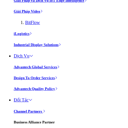
Giải Pháp và Dịch Vụ IoT Edge Intelligence
Giải Pháp Video
BitFlow
iLogistics
Industrial Display Solutions
Dịch Vụ
Advantech Global Services
Design To Order Services
Advantech Quality Policy
Đối Tác
Channel Partners
Business Alliance Partner