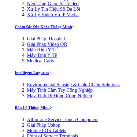
Nền Tảng Giám Sát Video
Xử Lý Tín Hiệu Số Đa Lõi
Xử Lý Video Và IP Media
Chăm Sóc Sức Khỏe Thông Minh
Giải Pháp iHospital
Giải Pháp Video OR
Màn Hình Y Tế
Máy Tính Y Tế
Medical Carts
Intelligent Logistics
Environmental Sensing & Cold Chain Solutions
Máy Tính Cầm Tay Công Nghiệp
Máy Tính Di Động Công Nghiệp
Bán Lẻ Thông Minh
All-in-one Service Touch Computers
Giải Pháp Ushop
Mobile POS Tablets
Point of Service Terminals