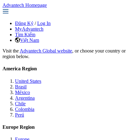
Advantech Homepage
Đăng Ký
/
Log In
MyAdvantech
Tìm Kiếm
Việt Nam
Visit the
Advantech Global website
, or choose your country or
region below.
America Region
United States
Brasil
México
Argentina
Chile
Colombia
Perú
Europe Region
Europe