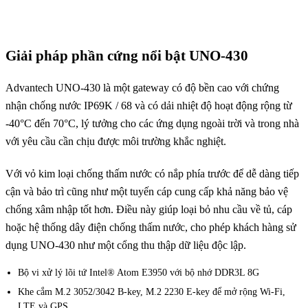
Giải pháp phần cứng nổi bật UNO-430
Advantech UNO-430 là một gateway có độ bền cao với chứng
nhận chống nước IP69K / 68 và có dải nhiệt độ hoạt động rộng từ
-40°C đến 70°C, lý tưởng cho các ứng dụng ngoài trời và trong nhà
với yêu cầu cần chịu được môi trường khắc nghiệt.
Với vỏ kim loại chống thấm nước có nắp phía trước để dễ dàng tiếp
cận và bảo trì cũng như một tuyến cáp cung cấp khả năng bảo vệ
chống xâm nhập tốt hơn. Điều này giúp loại bỏ nhu cầu về tủ, cáp
hoặc hệ thống dây điện chống thấm nước, cho phép khách hàng sử
dụng UNO-430 như một cổng thu thập dữ liệu độc lập.
Bộ vi xử lý lõi tứ Intel® Atom E3950 với bộ nhớ DDR3L 8G
Khe cắm M.2 3052/3042 B-key, M.2 2230 E-key để mở rộng Wi-Fi,
LTE và GPS