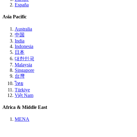
España
Asia Pacific
Australia
中国
India
Indonesia
日本
대한민국
Malaysia
Singapore
台灣
ไทย
Türkiye
Việt Nam
Africa & Middle East
MENA