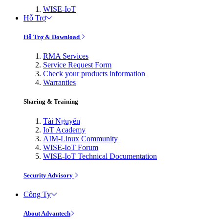
WISE-IoT
Hỗ Trợ
Hỗ Trợ & Download
RMA Services
Service Request Form
Check your products information
Warranties
Sharing & Training
Tài Nguyên
IoT Academy
AIM-Linux Community
WISE-IoT Forum
WISE-IoT Technical Documentation
Security Advisory
Công Ty
About Advantech