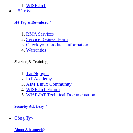
WISE-IoT
Hỗ Trợ
Hỗ Trợ & Download
RMA Services
Service Request Form
Check your products information
Warranties
Sharing & Training
Tài Nguyên
IoT Academy
AIM-Linux Community
WISE-IoT Forum
WISE-IoT Technical Documentation
Security Advisory
Công Ty
About Advantech