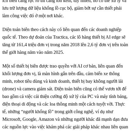
ích biên càng rực rỡ thì càng tốn kém, tuy nhiên, nó có thể xử lý và
lưu trữ lượng dữ liệu khổng lồ cục bộ, giảm bớt sự cần thiết phải
làm công việc đó ở một nơi khác.
Diện toán biên theo cách này có liên quan đến các doanh nghiệp
quốc tế. Theo dự đoán của Tractica, các lô hàng thiết bị AI edge sẽ
tăng từ 161,4 triệu đơn vị trong năm 2018 lên 2,6 tỷ đơn vị trên toàn
thế giới hàng năm vào năm 2025.
Một số thiết bị biên được trao quyền với AI cơ bản, liên quan đến
khối lượng đơn vị, là màn hình gắn trên đầu, cảm biến xe thông
minh, robot tiêu dùng và kinh doanh, thiết bị bay không người lái
(drone) và camera giám sát. Điện toán biên cũng có thể vươn tới để
bao gồm cả việc cải thiện cường độ xử lý của PC và máy tính bảng,
điện thoại di động và các loa thông minh một cách tuyệt vời. Thực
tế, những “người khổng lồ” trong giới công nghệ, ví dụ như
Microsoft, Google, Amazon và những người khác đã mạnh dạn đưa
các nguồn lực vào việc khám phá các giải pháp khác nhau liên quan