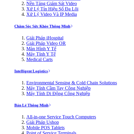
Nền Tảng Giám Sát Video
Xử Lý Tín Hiệu Số Đa Lõi
Xử Lý Video Và IP Media
Chăm Sóc Sức Khỏe Thông Minh
Giải Pháp iHospital
Giải Pháp Video OR
Màn Hình Y Tế
Máy Tính Y Tế
Medical Carts
Intelligent Logistics
Environmental Sensing & Cold Chain Solutions
Máy Tính Cầm Tay Công Nghiệp
Máy Tính Di Động Công Nghiệp
Bán Lẻ Thông Minh
All-in-one Service Touch Computers
Giải Pháp Ushop
Mobile POS Tablets
Point of Service Terminals