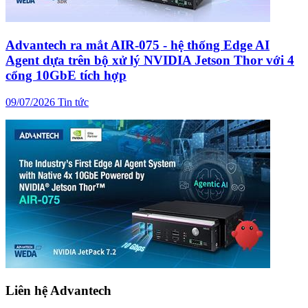
Advantech ra mắt AIR-075 - hệ thống Edge AI
Agent dựa trên bộ xử lý NVIDIA Jetson Thor với 4
cổng 10GbE tích hợp
09/07/2026
Tin tức
Liên hệ Advantech