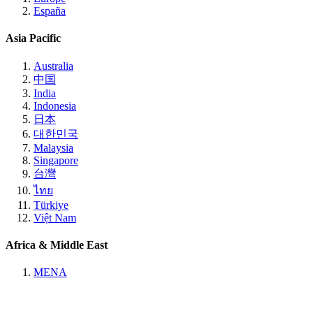
España
Asia Pacific
Australia
中国
India
Indonesia
日本
대한민국
Malaysia
Singapore
台灣
ไทย
Türkiye
Việt Nam
Africa & Middle East
MENA