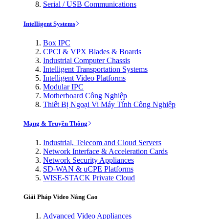
Serial / USB Communications
Intelligent Systems
Box IPC
CPCI & VPX Blades & Boards
Industrial Computer Chassis
Intelligent Transportation Systems
Intelligent Video Platforms
Modular IPC
Motherboard Công Nghiệp
Thiết Bị Ngoại Vi Máy Tính Công Nghiệp
Mạng & Truyền Thông
Industrial, Telecom and Cloud Servers
Network Interface & Acceleration Cards
Network Security Appliances
SD-WAN & uCPE Platforms
WISE-STACK Private Cloud
Giải Pháp Video Nâng Cao
Advanced Video Appliances