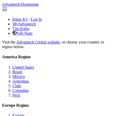
Advantech Homepage
Đăng Ký
/
Log In
MyAdvantech
Tìm Kiếm
Việt Nam
Visit the
Advantech Global website
, or choose your country or
region below.
America Region
United States
Brasil
México
Argentina
Chile
Colombia
Perú
Europe Region
Europe