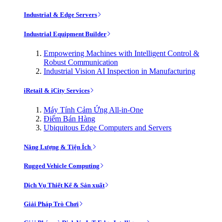
Industrial & Edge Servers
Industrial Equipment Builder
Empowering Machines with Intelligent Control &
Robust Communication
Industrial Vision AI Inspection in Manufacturing
iRetail & iCity Services
Máy Tính Cảm Ứng All-in-One
Điểm Bán Hàng
Ubiquitous Edge Computers and Servers
Năng Lượng & Tiện Ích
Rugged Vehicle Computing
Dịch Vụ Thiết Kế & Sản xuất
Giải Pháp Trò Chơi