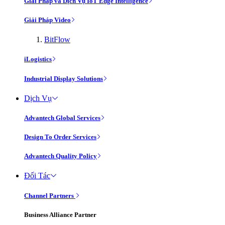
Giải Pháp và Dịch Vụ IoT Edge Intelligence
Giải Pháp Video
BitFlow
iLogistics
Industrial Display Solutions
Dịch Vụ
Advantech Global Services
Design To Order Services
Advantech Quality Policy
Đối Tác
Channel Partners
Business Alliance Partner