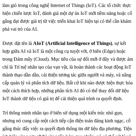
làm gió trong công nghệ Internet of Things (IoT). Các tổ chức thực
hiện chiến lược IoT, đánh giá một dự án IoT mới tiềm năng hoặc cố
gắng đạt được giá trị từ việc triển khai IoT hiện tại có thể cần khám
phá vai trò của AI.
Được đặt tên là
AIoT (Artificial Intelligence of Things)
, sự kết
hợp giữa AI và IoT là một công cụ tuyệt vời, ở biên (Edge) hoặc
trong Đám mây (Cloud). Mục tiêu của sự đổi mới ở đây và được ám
chỉ là Trí tuệ nhân tạo của vạn vật, là hoàn thành các hoạt động IoT
thành thạo dần dần, cải thiện tương tác giữa người và máy, và nâng
cấp quản lý và phân tích dữ liệu. Bất cứ khi nào được hiện thực hóa
một cách thích hợp, những phân tích AI đó có thể thay đổi dữ liệu
IoT thành dữ liệu có giá trị để cải thiện quá trình ra quyết định.
Trí thông minh nhân tạo ở biên sử dụng một kiến trúc nhỏ gọn,
nhưng nó cung cấp một cách tiếp cận điện toán đáng kinh ngạc, cố
gắng thúc đẩy việc ra quyết định thông tin dữ liệu địa phương. Tiện