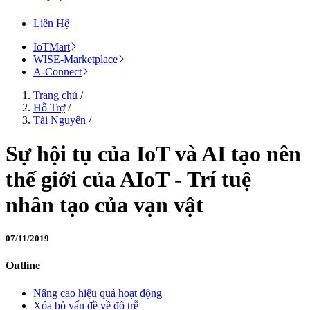
Liên Hệ
IoTMart
WISE-Marketplace
A-Connect
Trang chủ
/
Hỗ Trợ
/
Tài Nguyên
/
Sự hội tụ của IoT và AI tạo nên
thế giới của AIoT - Trí tuệ
nhân tạo của vạn vật
07/11/2019
Outline
Nâng cao hiệu quả hoạt động
Xóa bỏ vấn đề về độ trễ