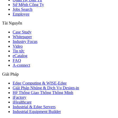
Sứ Mệnh Công Ty
Jobs Search
Employee
Tài Nguyên
Case Study
Whitepaper
Industry Focus
Video
Tin tức
eCatalog
FAQ
A-connect
Giải Pháp
Edge Computing & WISE-Edge
Giải Pháp Nhúng & Dịch Vụ Design-in
Hệ Thống Giao Thông Thông Minh
iFactory
iHealthcare
Industrial & Edge Servers
Industrial Equipment Builder