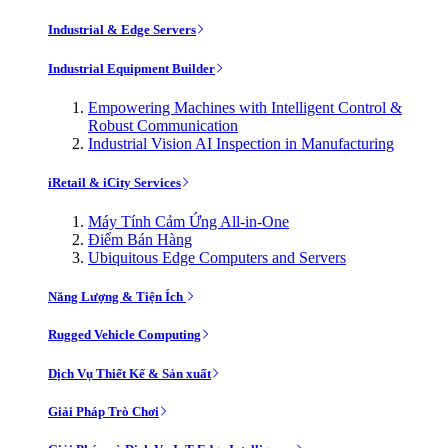
Industrial & Edge Servers
Industrial Equipment Builder
Empowering Machines with Intelligent Control &
Robust Communication
Industrial Vision AI Inspection in Manufacturing
iRetail & iCity Services
Máy Tính Cảm Ứng All-in-One
Điểm Bán Hàng
Ubiquitous Edge Computers and Servers
Năng Lượng & Tiện Ích
Rugged Vehicle Computing
Dịch Vụ Thiết Kế & Sản xuất
Giải Pháp Trò Chơi