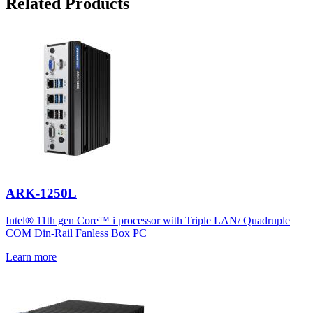
Related Products
ARK-1250L
Intel® 11th gen Core™ i processor with Triple LAN/ Quadruple
COM Din-Rail Fanless Box PC
Learn more