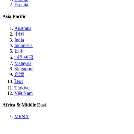
España
Asia Pacific
Australia
中国
India
Indonesia
日本
대한민국
Malaysia
Singapore
台灣
ไทย
Türkiye
Việt Nam
Africa & Middle East
MENA