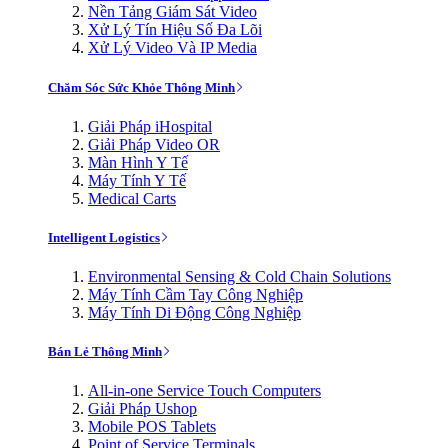
Nền Tảng Giám Sát Video
Xử Lý Tín Hiệu Số Đa Lõi
Xử Lý Video Và IP Media
Chăm Sóc Sức Khỏe Thông Minh
Giải Pháp iHospital
Giải Pháp Video OR
Màn Hình Y Tế
Máy Tính Y Tế
Medical Carts
Intelligent Logistics
Environmental Sensing & Cold Chain Solutions
Máy Tính Cầm Tay Công Nghiệp
Máy Tính Di Động Công Nghiệp
Bán Lẻ Thông Minh
All-in-one Service Touch Computers
Giải Pháp Ushop
Mobile POS Tablets
Point of Service Terminals