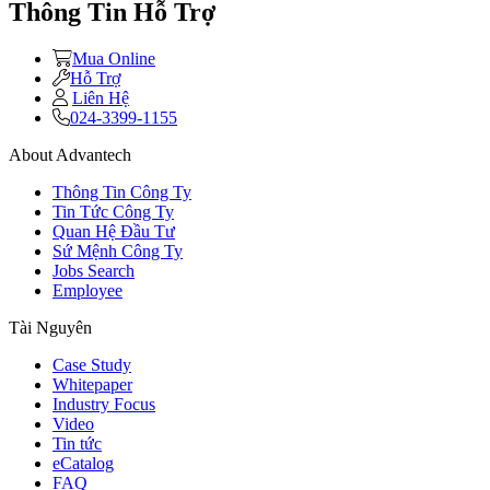
Thông Tin Hỗ Trợ
Mua Online
Hỗ Trợ
Liên Hệ
024-3399-1155
About Advantech
Thông Tin Công Ty
Tin Tức Công Ty
Quan Hệ Đầu Tư
Sứ Mệnh Công Ty
Jobs Search
Employee
Tài Nguyên
Case Study
Whitepaper
Industry Focus
Video
Tin tức
eCatalog
FAQ