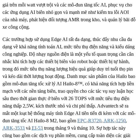
giá trên mỗi watt vượt trội và các mô-đun tăng tốc AI, phục vụ cho
các ứng dụng AI biên nhỏ gọn và mạnh mẽ như kiểm tra lỗi AOI
của nhà máy, phát hiện đối tượng AMR trong kho, và quản lý bãi đỗ
xe công cộng.
Các trường hợp sử dụng Edge AI rất đa dạng, thúc đẩy nhu cầu đa
dạng về khả năng tính toán AI, mức tiêu thụ điện năng và kiểu dáng
công nghiệp. Độ nhạy nguồn điện là một yếu tố quan trọng cần cân
nhắc khi tích hợp các thiết bị biên vào robot hoặc thiết bị tự hành,
trong đó mức tiêu thụ năng lượng hiệu quả giúp duy trì tuổi thọ pin
và kéo dài thời lượng hoạt động. Danh mục sản phẩm của Hailo bao
gồm mô-đun tăng tốc xử lý AI Hailo-8™, có khả năng tích hợp liền
mạch với các nền tảng biên, trao quyền cho các tác vụ suy luận học
sâu theo thời gian thực ở biên với 26 TOPS với mức tiêu thụ điện
năng thấp 2,5W, kích thước nhỏ và chi phí thấp. Advantech sẽ ra
mắt một loạt hệ thống máy tính Edge AI tiên tiến đi kèm với các mô-
đun tăng tốc AI Hailo-8 M2, bao gồm
EPC-R3720
,
ARK-1250
,
ARK-3533
và
EI-53
trong tháng 9 và tháng 10. Sự hợp tác này
cũng bao gồm các dịch vụ phần mềm, cung cấp toàn diện các giải