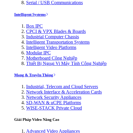
Serial / USB Communications
Intelligent Systems
Box IPC
CPCI & VPX Blades & Boards
Industrial Computer Chassis
Intelligent Transportation Systems
Intelligent Video Platforms
Modular IPC
Motherboard Công Nghiệp
Thiết Bị Ngoại Vi Máy Tính Công Nghiệp
Mạng & Truyền Thông
Industrial, Telecom and Cloud Servers
Network Interface & Acceleration Cards
Network Security Appliances
SD-WAN & uCPE Platforms
WISE-STACK Private Cloud
Giải Pháp Video Nâng Cao
Advanced Video Appliances