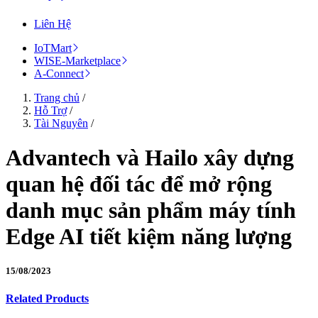
Liên Hệ
IoTMart
WISE-Marketplace
A-Connect
Trang chủ
/
Hỗ Trợ
/
Tài Nguyên
/
Advantech và Hailo xây dựng
quan hệ đối tác để mở rộng
danh mục sản phẩm máy tính
Edge AI tiết kiệm năng lượng
15/08/2023
Related Products