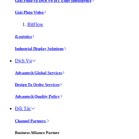
Giải Pháp và Dịch Vụ IoT Edge Intelligence
Giải Pháp Video
BitFlow
iLogistics
Industrial Display Solutions
Dịch Vụ
Advantech Global Services
Design To Order Services
Advantech Quality Policy
Đối Tác
Channel Partners
Business Alliance Partner