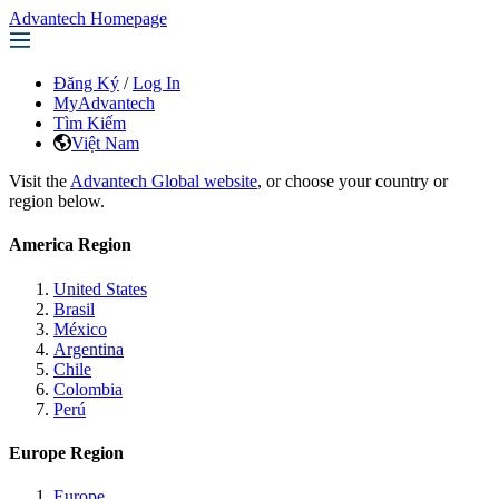
Advantech Homepage
Đăng Ký
/
Log In
MyAdvantech
Tìm Kiếm
Việt Nam
Visit the
Advantech Global website
, or choose your country or
region below.
America Region
United States
Brasil
México
Argentina
Chile
Colombia
Perú
Europe Region
Europe