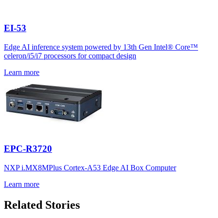
EI-53
Edge AI inference system powered by 13th Gen Intel® Core™
celeron/i5/i7 processors for compact design
Learn more
EPC-R3720
NXP i.MX8MPlus Cortex-A53 Edge AI Box Computer
Learn more
Related Stories