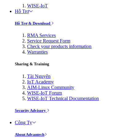
WISE-IoT
Hỗ Trợ
Hỗ Trợ & Download
RMA Services
Service Request Form
Check your products information
Warranties
Sharing & Training
Tài Nguyên
IoT Academy
AIM-Linux Community
WISE-IoT Forum
WISE-IoT Technical Documentation
Security Advisory
Công Ty
About Advantech