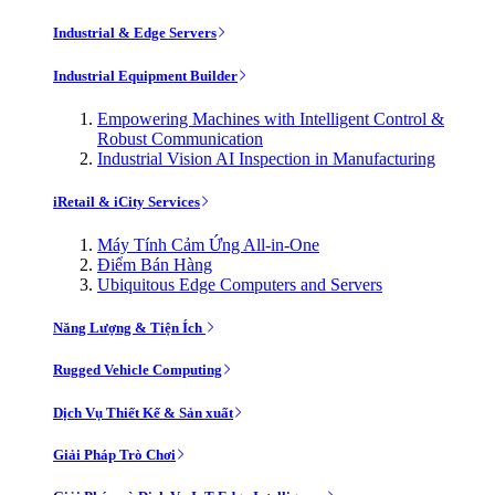
Industrial & Edge Servers
Industrial Equipment Builder
Empowering Machines with Intelligent Control &
Robust Communication
Industrial Vision AI Inspection in Manufacturing
iRetail & iCity Services
Máy Tính Cảm Ứng All-in-One
Điểm Bán Hàng
Ubiquitous Edge Computers and Servers
Năng Lượng & Tiện Ích
Rugged Vehicle Computing
Dịch Vụ Thiết Kế & Sản xuất
Giải Pháp Trò Chơi