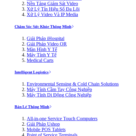
Nền Tảng Giám Sát Video
Xử Lý Tín Hiệu Số Đa Lõi
Xử Lý Video Và IP Media
Chăm Sóc Sức Khỏe Thông Minh
Giải Pháp iHospital
Giải Pháp Video OR
Màn Hình Y Tế
Máy Tính Y Tế
Medical Carts
Intelligent Logistics
Environmental Sensing & Cold Chain Solutions
Máy Tính Cầm Tay Công Nghiệp
Máy Tính Di Động Công Nghiệp
Bán Lẻ Thông Minh
All-in-one Service Touch Computers
Giải Pháp Ushop
Mobile POS Tablets
Point of Service Terminals