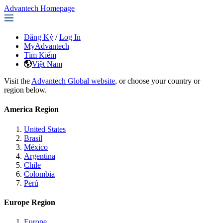
Advantech Homepage
Đăng Ký
/
Log In
MyAdvantech
Tìm Kiếm
Việt Nam
Visit the
Advantech Global website
, or choose your country or
region below.
America Region
United States
Brasil
México
Argentina
Chile
Colombia
Perú
Europe Region
Europe