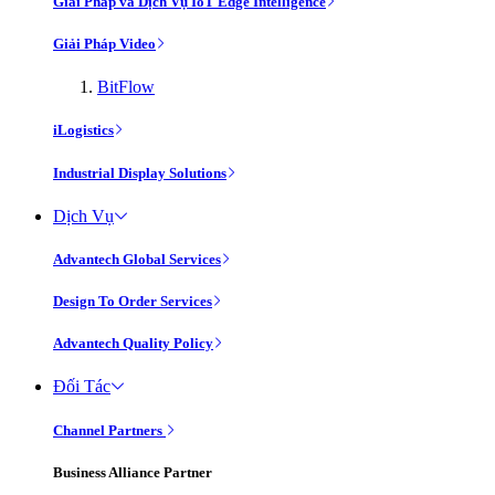
Giải Pháp và Dịch Vụ IoT Edge Intelligence
Giải Pháp Video
BitFlow
iLogistics
Industrial Display Solutions
Dịch Vụ
Advantech Global Services
Design To Order Services
Advantech Quality Policy
Đối Tác
Channel Partners
Business Alliance Partner