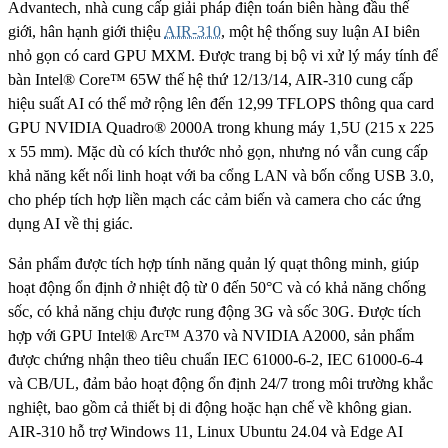
Advantech, nhà cung cấp giải pháp điện toán biên hàng đầu thế
giới, hân hạnh giới thiệu
AIR-310
, một hệ thống suy luận AI biên
nhỏ gọn có card GPU MXM. Được trang bị bộ vi xử lý máy tính để
bàn Intel® Core™ 65W thế hệ thứ 12/13/14, AIR-310 cung cấp
hiệu suất AI có thể mở rộng lên đến 12,99 TFLOPS thông qua card
GPU NVIDIA Quadro® 2000A trong khung máy 1,5U (215 x 225
x 55 mm). Mặc dù có kích thước nhỏ gọn, nhưng nó vẫn cung cấp
khả năng kết nối linh hoạt với ba cổng LAN và bốn cổng USB 3.0,
cho phép tích hợp liền mạch các cảm biến và camera cho các ứng
dụng AI về thị giác.
Sản phẩm được tích hợp tính năng quản lý quạt thông minh, giúp
hoạt động ổn định ở nhiệt độ từ 0 đến 50°C và có khả năng chống
sốc, có khả năng chịu được rung động 3G và sốc 30G. Được tích
hợp với GPU Intel® Arc™ A370 và NVIDIA A2000, sản phẩm
được chứng nhận theo tiêu chuẩn IEC 61000-6-2, IEC 61000-6-4
và CB/UL, đảm bảo hoạt động ổn định 24/7 trong môi trường khắc
nghiệt, bao gồm cả thiết bị di động hoặc hạn chế về không gian.
AIR-310 hỗ trợ Windows 11, Linux Ubuntu 24.04 và Edge AI