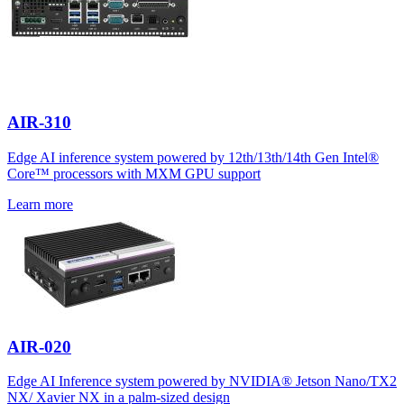
AIR-310
Edge AI inference system powered by 12th/13th/14th Gen Intel®
Core™ processors with MXM GPU support
Learn more
AIR-020
Edge AI Inference system powered by NVIDIA® Jetson Nano/TX2
NX/ Xavier NX in a palm-sized design