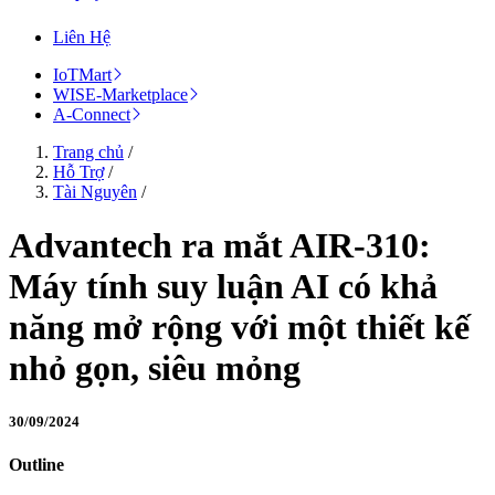
Liên Hệ
IoTMart
WISE-Marketplace
A-Connect
Trang chủ
/
Hỗ Trợ
/
Tài Nguyên
/
Advantech ra mắt AIR-310:
Máy tính suy luận AI có khả
năng mở rộng với một thiết kế
nhỏ gọn, siêu mỏng
30/09/2024
Outline