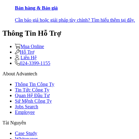
Bán hàng & Báo giá
Cần báo giá hoặc giải pháp tùy chỉnh? Tìm hiểu thêm tại đây.
Thông Tin Hỗ Trợ
Mua Online
Hỗ Trợ
Liên Hệ
024-3399-1155
About Advantech
Thông Tin Công Ty
Tin Tức Công Ty
Quan Hệ Đầu Tư
Sứ Mệnh Công Ty
Jobs Search
Employee
Tài Nguyên
Case Study
Whitepaper