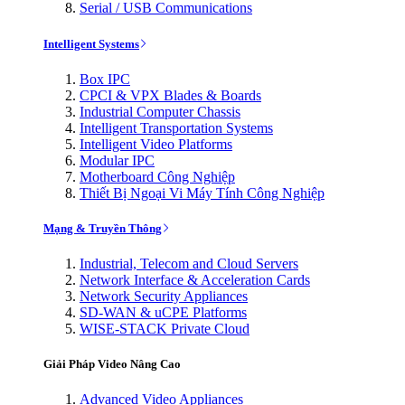
Serial / USB Communications
Intelligent Systems
Box IPC
CPCI & VPX Blades & Boards
Industrial Computer Chassis
Intelligent Transportation Systems
Intelligent Video Platforms
Modular IPC
Motherboard Công Nghiệp
Thiết Bị Ngoại Vi Máy Tính Công Nghiệp
Mạng & Truyền Thông
Industrial, Telecom and Cloud Servers
Network Interface & Acceleration Cards
Network Security Appliances
SD-WAN & uCPE Platforms
WISE-STACK Private Cloud
Giải Pháp Video Nâng Cao
Advanced Video Appliances