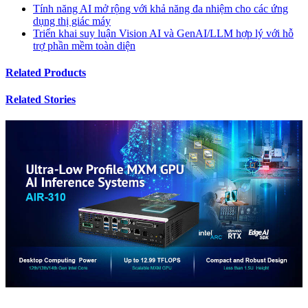
Tính năng AI mở rộng với khả năng đa nhiệm cho các ứng
dụng thị giác máy
Triển khai suy luận Vision AI và GenAI/LLM hợp lý với hỗ
trợ phần mềm toàn diện
Related Products
Related Stories