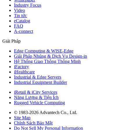
Industry Focus
Video
Tin tức
eCatalog
FAQ
A-connect
Giải Pháp
Edge Computing & WISE-Edge
Giải Pháp Nhúng & Dịch Vụ Design-in
Hệ Thống Giao Thông Thông Minh
iFactory
iHealthcare
Industrial & Edge Servers
Industrial Equipment Builder
iRetail & iCity Services
Năng Lượng & Tiện Ích
Rugged Vehicle Computing
© 1983-2026 Advantech Co., Ltd.
Site Map
Chính Sách Bảo Mật
Do Not Sell My Personal Information