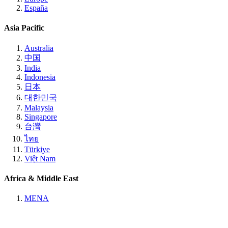
España
Asia Pacific
Australia
中国
India
Indonesia
日本
대한민국
Malaysia
Singapore
台灣
ไทย
Türkiye
Việt Nam
Africa & Middle East
MENA