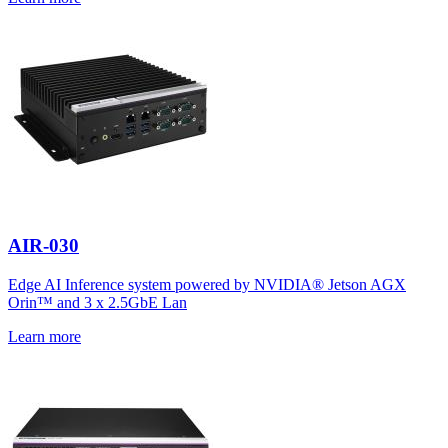
AIR-030
Edge AI Inference system powered by NVIDIA® Jetson AGX
Orin™ and 3 x 2.5GbE Lan
Learn more