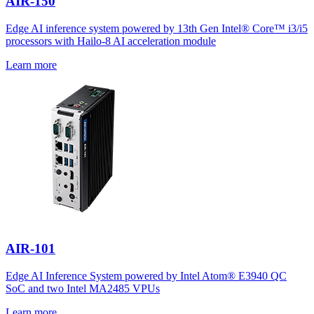
AIR-150
Edge AI inference system powered by 13th Gen Intel® Core™ i3/i5
processors with Hailo-8 AI acceleration module
Learn more
AIR-101
Edge AI Inference System powered by Intel Atom® E3940 QC
SoC and two Intel MA2485 VPUs
Learn more