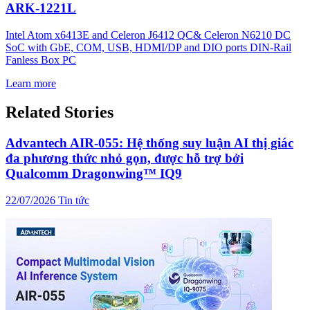
ARK-1221L
Intel Atom x6413E and Celeron J6412 QC& Celeron N6210 DC
SoC with GbE, COM, USB, HDMI/DP and DIO ports DIN-Rail
Fanless Box PC
Learn more
Related Stories
Advantech AIR-055: Hệ thống suy luận AI thị giác
đa phương thức nhỏ gọn, được hỗ trợ bởi
Qualcomm Dragonwing™ IQ9
22/07/2026
Tin tức