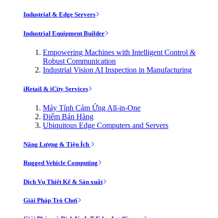
Industrial & Edge Servers
Industrial Equipment Builder
Empowering Machines with Intelligent Control &
Robust Communication
Industrial Vision AI Inspection in Manufacturing
iRetail & iCity Services
Máy Tính Cảm Ứng All-in-One
Điểm Bán Hàng
Ubiquitous Edge Computers and Servers
Năng Lượng & Tiện Ích
Rugged Vehicle Computing
Dịch Vụ Thiết Kế & Sản xuất
Giải Pháp Trò Chơi