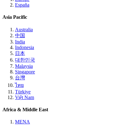
España
Asia Pacific
Australia
中国
India
Indonesia
日本
대한민국
Malaysia
Singapore
台灣
ไทย
Türkiye
Việt Nam
Africa & Middle East
MENA