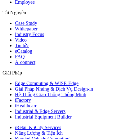
Employee
Tài Nguyên
Case Study
Whitepaper
Industry Focus
Video
Tin tức
eCatalog
FAQ
A-connect
Giải Pháp
Edge Computing & WISE-Edge
Giải Pháp Nhúng & Dịch Vụ Design-in
Hệ Thống Giao Thông Thông Minh
iFactory
iHealthcare
Industrial & Edge Servers
Industrial Equipment Builder
iRetail & iCity Services
Năng Lượng & Tiện Ích
Rugged Vehicle Computing