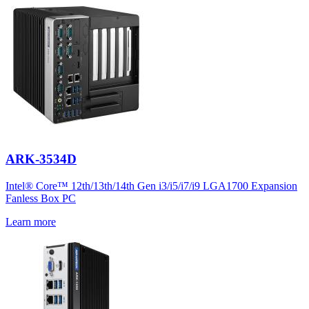
ARK-3534D
Intel® Core™ 12th/13th/14th Gen i3/i5/i7/i9 LGA1700 Expansion
Fanless Box PC
Learn more