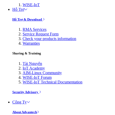
WISE-IoT
Hỗ Trợ
Hỗ Trợ & Download
RMA Services
Service Request Form
Check your products information
Warranties
Sharing & Training
Tài Nguyên
IoT Academy
AIM-Linux Community
WISE-IoT Forum
WISE-IoT Technical Documentation
Security Advisory
Công Ty
About Advantech