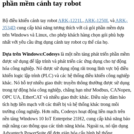
phần mềm cánh tay robot
Bộ điều khiển cánh tay robot
ARK-1221L
,
ARK-1250L
và
ARK-
3534D
cung cấp khả năng tương thích với cả gói phần mềm dựa
trên Windows và Linux, cho phép khách hàng chọn gói phù hợp
nhất với yêu cầu ứng dụng cánh tay robot cụ thể của họ.
Dựa trên Windows:Codesys
là một nền tảng phát triển phần mềm
được sử dụng để lập trình và phát triển các ứng dụng cho tự động
hóa công nghiệp. Nó được sử dụng rộng rãi trong lĩnh vực bộ điều
khiển logic lập trình (PLC) và các hệ thống điều khiển công nghiệp
khác. Nó hỗ trợ nhiều giao thức truyền thông thường được sử dụng
trong tự động hóa công nghiệp, chẳng hạn như Modbus, CANopen,
OPC UA, EtherCAT và nhiều giao thức khác. Điều này đảm bảo
tích hợp liền mạch với các thiết bị và hệ thống khác trong môi
trường công nghiệp. Hơn nữa, Codesys hoạt động liền mạch trên
nền tảng Windows 10 IoT Enterprise 21H2, cung cấp khả năng bảo
mật nâng cao thông qua các tính năng khóa. Ngoài ra, nó tận dụng
Advantech PowerSuite để đơn giản hóa cấu hình hệ thống