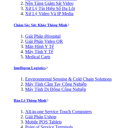
Nền Tảng Giám Sát Video
Xử Lý Tín Hiệu Số Đa Lõi
Xử Lý Video Và IP Media
Chăm Sóc Sức Khỏe Thông Minh
Giải Pháp iHospital
Giải Pháp Video OR
Màn Hình Y Tế
Máy Tính Y Tế
Medical Carts
Intelligent Logistics
Environmental Sensing & Cold Chain Solutions
Máy Tính Cầm Tay Công Nghiệp
Máy Tính Di Động Công Nghiệp
Bán Lẻ Thông Minh
All-in-one Service Touch Computers
Giải Pháp Ushop
Mobile POS Tablets
Point of Service Terminals