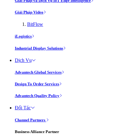
Giải Pháp và Dịch Vụ IoT Edge Intelligence
Giải Pháp Video
BitFlow
iLogistics
Industrial Display Solutions
Dịch Vụ
Advantech Global Services
Design To Order Services
Advantech Quality Policy
Đối Tác
Channel Partners
Business Alliance Partner