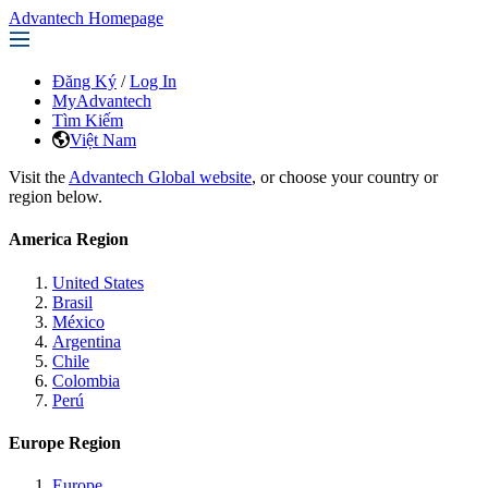
Advantech Homepage
Đăng Ký
/
Log In
MyAdvantech
Tìm Kiếm
Việt Nam
Visit the
Advantech Global website
, or choose your country or
region below.
America Region
United States
Brasil
México
Argentina
Chile
Colombia
Perú
Europe Region
Europe