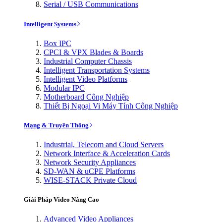
Serial / USB Communications
Intelligent Systems
Box IPC
CPCI & VPX Blades & Boards
Industrial Computer Chassis
Intelligent Transportation Systems
Intelligent Video Platforms
Modular IPC
Motherboard Công Nghiệp
Thiết Bị Ngoại Vi Máy Tính Công Nghiệp
Mạng & Truyền Thông
Industrial, Telecom and Cloud Servers
Network Interface & Acceleration Cards
Network Security Appliances
SD-WAN & uCPE Platforms
WISE-STACK Private Cloud
Giải Pháp Video Nâng Cao
Advanced Video Appliances