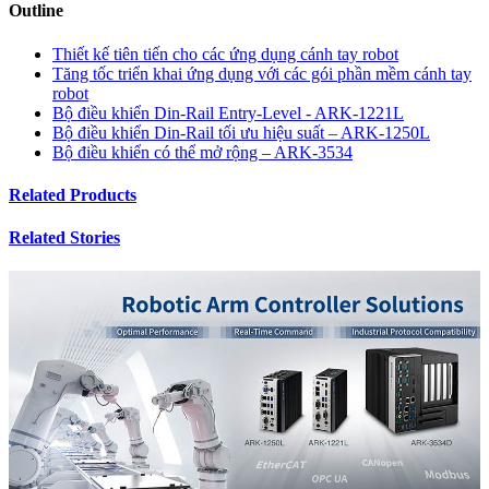
Outline
Thiết kế tiên tiến cho các ứng dụng cánh tay robot
Tăng tốc triển khai ứng dụng với các gói phần mềm cánh tay
robot
Bộ điều khiển Din-Rail Entry-Level - ARK-1221L
Bộ điều khiển Din-Rail tối ưu hiệu suất – ARK-1250L
Bộ điều khiển có thể mở rộng – ARK-3534
Related Products
Related Stories