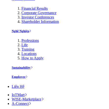
Financial Results
Corporate Governance
Investor Conferences
Shareholder Information
Nghề Nghiệp
Professions
Life
Training
Locations
How to Apply
Sustainability
Employee
Liên Hệ
IoTMart
WISE-Marketplace
A-Connect