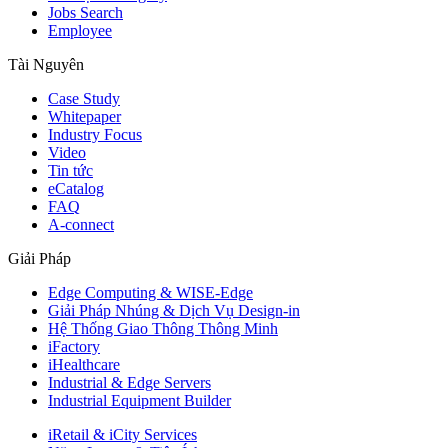
Jobs Search
Employee
Tài Nguyên
Case Study
Whitepaper
Industry Focus
Video
Tin tức
eCatalog
FAQ
A-connect
Giải Pháp
Edge Computing & WISE-Edge
Giải Pháp Nhúng & Dịch Vụ Design-in
Hệ Thống Giao Thông Thông Minh
iFactory
iHealthcare
Industrial & Edge Servers
Industrial Equipment Builder
iRetail & iCity Services