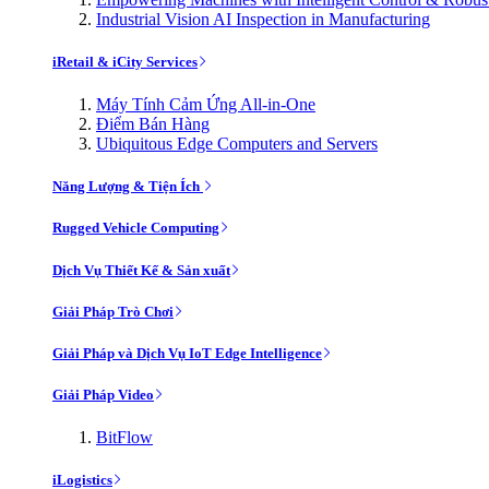
Industrial Vision AI Inspection in Manufacturing
iRetail & iCity Services
Máy Tính Cảm Ứng All-in-One
Điểm Bán Hàng
Ubiquitous Edge Computers and Servers
Năng Lượng & Tiện Ích
Rugged Vehicle Computing
Dịch Vụ Thiết Kế & Sản xuất
Giải Pháp Trò Chơi
Giải Pháp và Dịch Vụ IoT Edge Intelligence
Giải Pháp Video
BitFlow
iLogistics