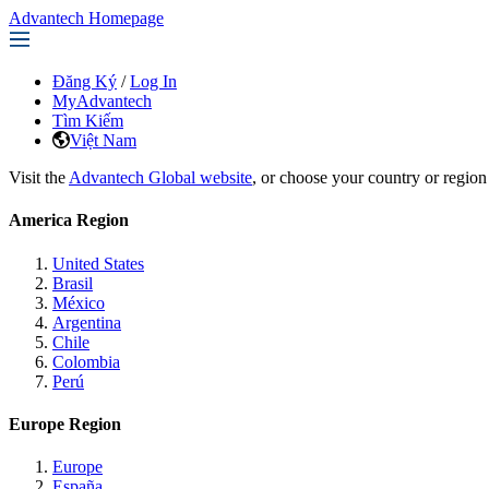
Advantech Homepage
Đăng Ký
/
Log In
MyAdvantech
Tìm Kiếm
Việt Nam
Visit the
Advantech Global website
, or choose your country or region
America Region
United States
Brasil
México
Argentina
Chile
Colombia
Perú
Europe Region
Europe
España