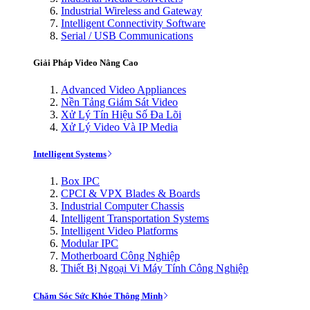
Industrial Wireless and Gateway
Intelligent Connectivity Software
Serial / USB Communications
Giải Pháp Video Nâng Cao
Advanced Video Appliances
Nền Tảng Giám Sát Video
Xử Lý Tín Hiệu Số Đa Lõi
Xử Lý Video Và IP Media
Intelligent Systems
Box IPC
CPCI & VPX Blades & Boards
Industrial Computer Chassis
Intelligent Transportation Systems
Intelligent Video Platforms
Modular IPC
Motherboard Công Nghiệp
Thiết Bị Ngoại Vi Máy Tính Công Nghiệp
Chăm Sóc Sức Khỏe Thông Minh