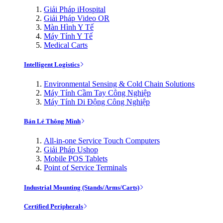
Giải Pháp iHospital
Giải Pháp Video OR
Màn Hình Y Tế
Máy Tính Y Tế
Medical Carts
Intelligent Logistics
Environmental Sensing & Cold Chain Solutions
Máy Tính Cầm Tay Công Nghiệp
Máy Tính Di Động Công Nghiệp
Bán Lẻ Thông Minh
All-in-one Service Touch Computers
Giải Pháp Ushop
Mobile POS Tablets
Point of Service Terminals
Industrial Mounting (Stands/Arms/Carts)
Certified Peripherals