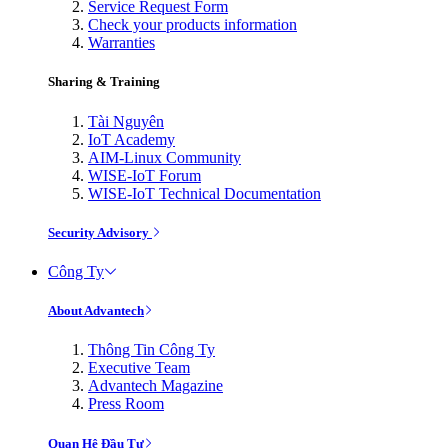
Service Request Form
Check your products information
Warranties
Sharing & Training
Tài Nguyên
IoT Academy
AIM-Linux Community
WISE-IoT Forum
WISE-IoT Technical Documentation
Security Advisory
Công Ty
About Advantech
Thông Tin Công Ty
Executive Team
Advantech Magazine
Press Room
Quan Hệ Đầu Tư