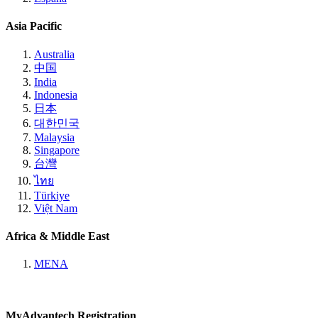
Asia Pacific
Australia
中国
India
Indonesia
日本
대한민국
Malaysia
Singapore
台灣
ไทย
Türkiye
Việt Nam
Africa & Middle East
MENA
MyAdvantech Registration