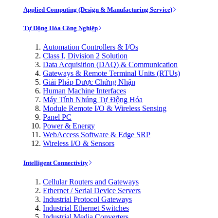
Applied Computing (Design & Manufacturing Service)
Tự Động Hóa Công Nghiệp
Automation Controllers & I/Os
Class I, Division 2 Solution
Data Acquisition (DAQ) & Communication
Gateways & Remote Terminal Units (RTUs)
Giải Pháp Được Chứng Nhận
Human Machine Interfaces
Máy Tính Nhúng Tự Động Hóa
Module Remote I/O & Wireless Sensing
Panel PC
Power & Energy
WebAccess Software & Edge SRP
Wireless I/O & Sensors
Intelligent Connectivity
Cellular Routers and Gateways
Ethernet / Serial Device Servers
Industrial Protocol Gateways
Industrial Ethernet Switches
Industrial Media Converters