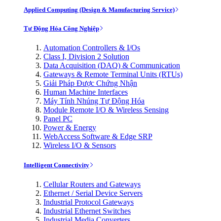
Applied Computing (Design & Manufacturing Service)
Tự Động Hóa Công Nghiệp
Automation Controllers & I/Os
Class I, Division 2 Solution
Data Acquisition (DAQ) & Communication
Gateways & Remote Terminal Units (RTUs)
Giải Pháp Được Chứng Nhận
Human Machine Interfaces
Máy Tính Nhúng Tự Động Hóa
Module Remote I/O & Wireless Sensing
Panel PC
Power & Energy
WebAccess Software & Edge SRP
Wireless I/O & Sensors
Intelligent Connectivity
Cellular Routers and Gateways
Ethernet / Serial Device Servers
Industrial Protocol Gateways
Industrial Ethernet Switches
Industrial Media Converters