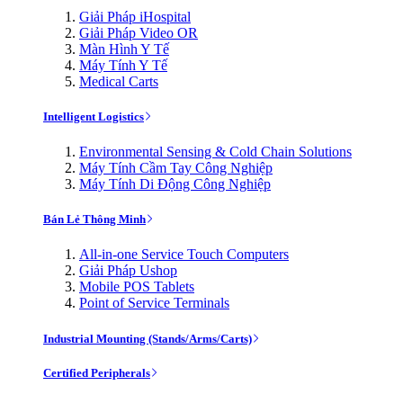
Giải Pháp iHospital
Giải Pháp Video OR
Màn Hình Y Tế
Máy Tính Y Tế
Medical Carts
Intelligent Logistics
Environmental Sensing & Cold Chain Solutions
Máy Tính Cầm Tay Công Nghiệp
Máy Tính Di Động Công Nghiệp
Bán Lẻ Thông Minh
All-in-one Service Touch Computers
Giải Pháp Ushop
Mobile POS Tablets
Point of Service Terminals
Industrial Mounting (Stands/Arms/Carts)
Certified Peripherals