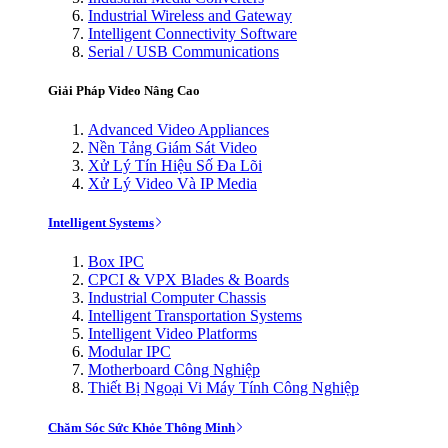
Industrial Wireless and Gateway
Intelligent Connectivity Software
Serial / USB Communications
Giải Pháp Video Nâng Cao
Advanced Video Appliances
Nền Tảng Giám Sát Video
Xử Lý Tín Hiệu Số Đa Lõi
Xử Lý Video Và IP Media
Intelligent Systems
Box IPC
CPCI & VPX Blades & Boards
Industrial Computer Chassis
Intelligent Transportation Systems
Intelligent Video Platforms
Modular IPC
Motherboard Công Nghiệp
Thiết Bị Ngoại Vi Máy Tính Công Nghiệp
Chăm Sóc Sức Khỏe Thông Minh