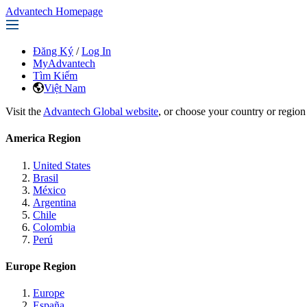
Advantech Homepage
Đăng Ký
/
Log In
MyAdvantech
Tìm Kiếm
Việt Nam
Visit the
Advantech Global website
, or choose your country or region
America Region
United States
Brasil
México
Argentina
Chile
Colombia
Perú
Europe Region
Europe
España