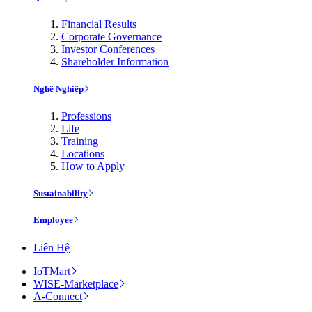
Financial Results
Corporate Governance
Investor Conferences
Shareholder Information
Nghề Nghiệp
Professions
Life
Training
Locations
How to Apply
Sustainability
Employee
Liên Hệ
IoTMart
WISE-Marketplace
A-Connect