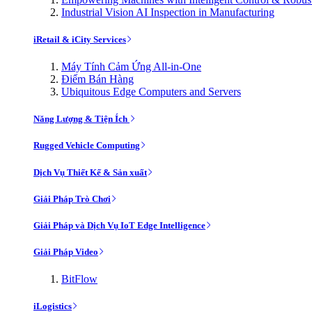
Industrial Vision AI Inspection in Manufacturing
iRetail & iCity Services
Máy Tính Cảm Ứng All-in-One
Điểm Bán Hàng
Ubiquitous Edge Computers and Servers
Năng Lượng & Tiện Ích
Rugged Vehicle Computing
Dịch Vụ Thiết Kế & Sản xuất
Giải Pháp Trò Chơi
Giải Pháp và Dịch Vụ IoT Edge Intelligence
Giải Pháp Video
BitFlow
iLogistics