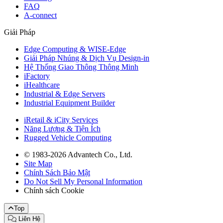
FAQ
A-connect
Giải Pháp
Edge Computing & WISE-Edge
Giải Pháp Nhúng & Dịch Vụ Design-in
Hệ Thống Giao Thông Thông Minh
iFactory
iHealthcare
Industrial & Edge Servers
Industrial Equipment Builder
iRetail & iCity Services
Năng Lượng & Tiện Ích
Rugged Vehicle Computing
© 1983-2026 Advantech Co., Ltd.
Site Map
Chính Sách Bảo Mật
Do Not Sell My Personal Information
Chính sách Cookie
Top
Liên Hệ