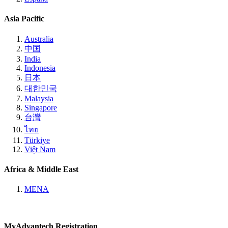
Asia Pacific
Australia
中国
India
Indonesia
日本
대한민국
Malaysia
Singapore
台灣
ไทย
Türkiye
Việt Nam
Africa & Middle East
MENA
MyAdvantech Registration