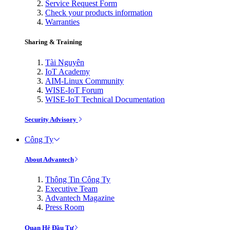
Service Request Form
Check your products information
Warranties
Sharing & Training
Tài Nguyên
IoT Academy
AIM-Linux Community
WISE-IoT Forum
WISE-IoT Technical Documentation
Security Advisory
Công Ty
About Advantech
Thông Tin Công Ty
Executive Team
Advantech Magazine
Press Room
Quan Hệ Đầu Tư