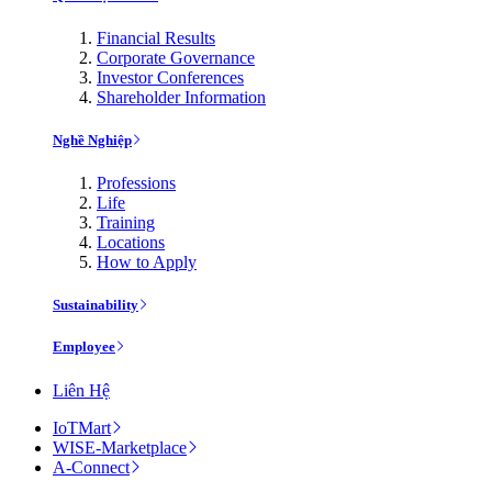
Financial Results
Corporate Governance
Investor Conferences
Shareholder Information
Nghề Nghiệp
Professions
Life
Training
Locations
How to Apply
Sustainability
Employee
Liên Hệ
IoTMart
WISE-Marketplace
A-Connect