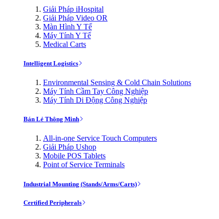
Giải Pháp iHospital
Giải Pháp Video OR
Màn Hình Y Tế
Máy Tính Y Tế
Medical Carts
Intelligent Logistics
Environmental Sensing & Cold Chain Solutions
Máy Tính Cầm Tay Công Nghiệp
Máy Tính Di Động Công Nghiệp
Bán Lẻ Thông Minh
All-in-one Service Touch Computers
Giải Pháp Ushop
Mobile POS Tablets
Point of Service Terminals
Industrial Mounting (Stands/Arms/Carts)
Certified Peripherals