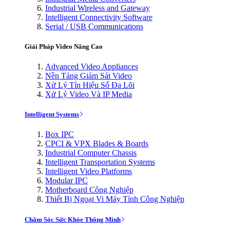
Industrial Wireless and Gateway
Intelligent Connectivity Software
Serial / USB Communications
Giải Pháp Video Nâng Cao
Advanced Video Appliances
Nền Tảng Giám Sát Video
Xử Lý Tín Hiệu Số Đa Lõi
Xử Lý Video Và IP Media
Intelligent Systems
Box IPC
CPCI & VPX Blades & Boards
Industrial Computer Chassis
Intelligent Transportation Systems
Intelligent Video Platforms
Modular IPC
Motherboard Công Nghiệp
Thiết Bị Ngoại Vi Máy Tính Công Nghiệp
Chăm Sóc Sức Khỏe Thông Minh