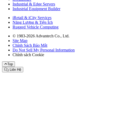
Industrial & Edge Servers
Industrial Equipment Builder
iRetail & iCity Services
Năng Lượng & Tiện Ích
Rugged Vehicle Computing
© 1983-2026 Advantech Co., Ltd.
Site Map
Chính Sách Bảo Mật
Do Not Sell My Personal Information
Chính sách Cookie
Top
Liên Hệ