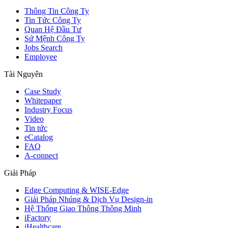
Thông Tin Công Ty
Tin Tức Công Ty
Quan Hệ Đầu Tư
Sứ Mệnh Công Ty
Jobs Search
Employee
Tài Nguyên
Case Study
Whitepaper
Industry Focus
Video
Tin tức
eCatalog
FAQ
A-connect
Giải Pháp
Edge Computing & WISE-Edge
Giải Pháp Nhúng & Dịch Vụ Design-in
Hệ Thống Giao Thông Thông Minh
iFactory
iHealthcare