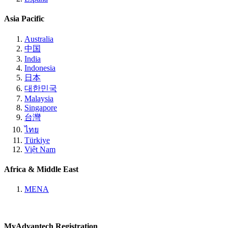
Asia Pacific
Australia
中国
India
Indonesia
日本
대한민국
Malaysia
Singapore
台灣
ไทย
Türkiye
Việt Nam
Africa & Middle East
MENA
MyAdvantech Registration