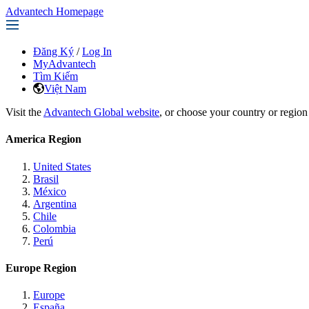
Advantech Homepage
Đăng Ký
/
Log In
MyAdvantech
Tìm Kiếm
Việt Nam
Visit the
Advantech Global website
, or choose your country or region
America Region
United States
Brasil
México
Argentina
Chile
Colombia
Perú
Europe Region
Europe
España