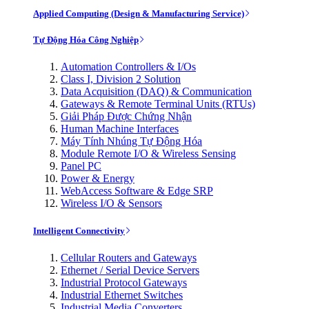
Applied Computing (Design & Manufacturing Service)
Tự Động Hóa Công Nghiệp
Automation Controllers & I/Os
Class I, Division 2 Solution
Data Acquisition (DAQ) & Communication
Gateways & Remote Terminal Units (RTUs)
Giải Pháp Được Chứng Nhận
Human Machine Interfaces
Máy Tính Nhúng Tự Động Hóa
Module Remote I/O & Wireless Sensing
Panel PC
Power & Energy
WebAccess Software & Edge SRP
Wireless I/O & Sensors
Intelligent Connectivity
Cellular Routers and Gateways
Ethernet / Serial Device Servers
Industrial Protocol Gateways
Industrial Ethernet Switches
Industrial Media Converters