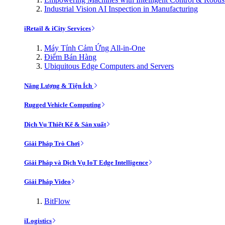
Industrial Vision AI Inspection in Manufacturing
iRetail & iCity Services
Máy Tính Cảm Ứng All-in-One
Điểm Bán Hàng
Ubiquitous Edge Computers and Servers
Năng Lượng & Tiện Ích
Rugged Vehicle Computing
Dịch Vụ Thiết Kế & Sản xuất
Giải Pháp Trò Chơi
Giải Pháp và Dịch Vụ IoT Edge Intelligence
Giải Pháp Video
BitFlow
iLogistics