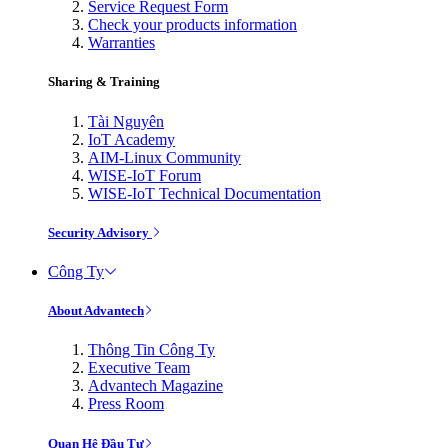
Service Request Form
Check your products information
Warranties
Sharing & Training
Tài Nguyên
IoT Academy
AIM-Linux Community
WISE-IoT Forum
WISE-IoT Technical Documentation
Security Advisory
Công Ty
About Advantech
Thông Tin Công Ty
Executive Team
Advantech Magazine
Press Room
Quan Hệ Đầu Tư