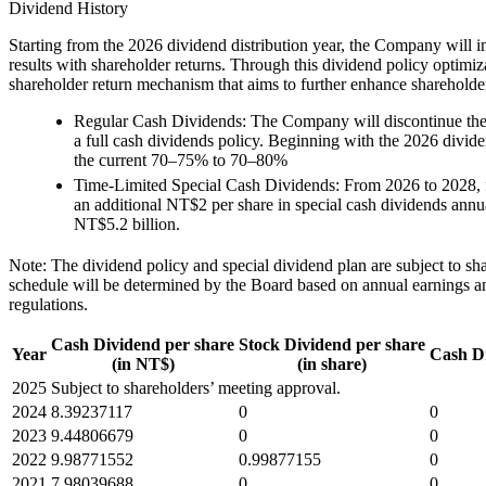
Dividend History
Starting from the 2026 dividend distribution year, the Company will im
results with shareholder returns. Through this dividend policy optimiz
shareholder return mechanism that aims to further enhance shareholder 
Regular Cash Dividends: The Company will discontinue the p
a full cash dividends policy. Beginning with the 2026 dividen
the current 70–75% to 70–80%
Time-Limited Special Cash Dividends: From 2026 to 2028, fo
an additional NT$2 per share in special cash dividends annual
NT$5.2 billion.
Note: The dividend policy and special dividend plan are subject to s
schedule will be determined by the Board based on annual earnings an
regulations.
Cash Dividend per share
Stock Dividend per share
Year
Cash Di
(in NT$)
(in share)
2025
Subject to shareholders’ meeting approval.
2024
8.39237117
0
0
2023
9.44806679
0
0
2022
9.98771552
0.99877155
0
2021
7.98039688
0
0