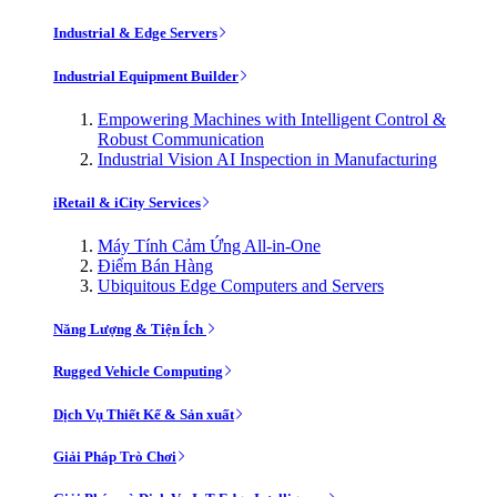
Industrial & Edge Servers
Industrial Equipment Builder
Empowering Machines with Intelligent Control &
Robust Communication
Industrial Vision AI Inspection in Manufacturing
iRetail & iCity Services
Máy Tính Cảm Ứng All-in-One
Điểm Bán Hàng
Ubiquitous Edge Computers and Servers
Năng Lượng & Tiện Ích
Rugged Vehicle Computing
Dịch Vụ Thiết Kế & Sản xuất
Giải Pháp Trò Chơi