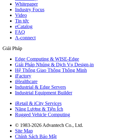
Whitepaper
Industry Focus
Video
Tin tức
eCatalog
FAQ
A-connect
Giải Pháp
Edge Computing & WISE-Edge
Giải Pháp Nhúng & Dịch Vụ Design-in
Hệ Thống Giao Thông Thông Minh
iFactory
iHealthcare
Industrial & Edge Servers
Industrial Equipment Builder
iRetail & iCity Services
Năng Lượng & Tiện Ích
Rugged Vehicle Computing
© 1983-2026 Advantech Co., Ltd.
Site Map
Chính Sách Bảo Mật