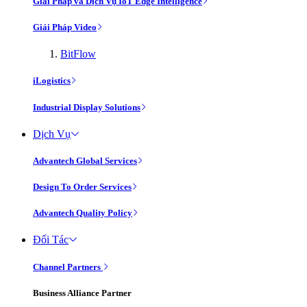
Giải Pháp và Dịch Vụ IoT Edge Intelligence
Giải Pháp Video
BitFlow
iLogistics
Industrial Display Solutions
Dịch Vụ
Advantech Global Services
Design To Order Services
Advantech Quality Policy
Đối Tác
Channel Partners
Business Alliance Partner