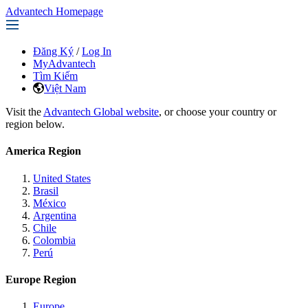
Advantech Homepage
Đăng Ký
/
Log In
MyAdvantech
Tìm Kiếm
Việt Nam
Visit the
Advantech Global website
, or choose your country or
region below.
America Region
United States
Brasil
México
Argentina
Chile
Colombia
Perú
Europe Region
Europe