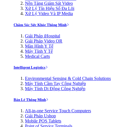
Nền Tảng Giám Sát Video
Xử Lý Tín Hiệu Số Đa Lõi
Xử Lý Video Và IP Media
Chăm Sóc Sức Khỏe Thông Minh
Giải Pháp iHospital
Giải Pháp Video OR
Màn Hình Y Tế
Máy Tính Y Tế
Medical Carts
Intelligent Logistics
Environmental Sensing & Cold Chain Solutions
Máy Tính Cầm Tay Công Nghiệp
Máy Tính Di Động Công Nghiệp
Bán Lẻ Thông Minh
All-in-one Service Touch Computers
Giải Pháp Ushop
Mobile POS Tablets
Point of Service Terminals