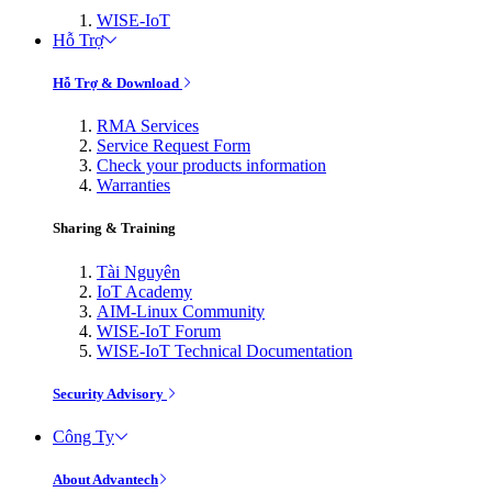
WISE-IoT
Hỗ Trợ
Hỗ Trợ & Download
RMA Services
Service Request Form
Check your products information
Warranties
Sharing & Training
Tài Nguyên
IoT Academy
AIM-Linux Community
WISE-IoT Forum
WISE-IoT Technical Documentation
Security Advisory
Công Ty
About Advantech