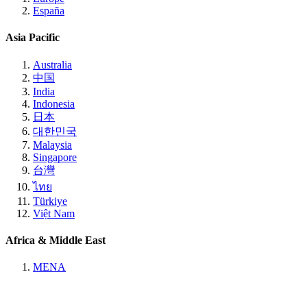
España
Asia Pacific
Australia
中国
India
Indonesia
日本
대한민국
Malaysia
Singapore
台灣
ไทย
Türkiye
Việt Nam
Africa & Middle East
MENA