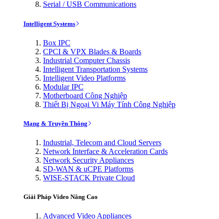
Serial / USB Communications
Intelligent Systems
Box IPC
CPCI & VPX Blades & Boards
Industrial Computer Chassis
Intelligent Transportation Systems
Intelligent Video Platforms
Modular IPC
Motherboard Công Nghiệp
Thiết Bị Ngoại Vi Máy Tính Công Nghiệp
Mạng & Truyền Thông
Industrial, Telecom and Cloud Servers
Network Interface & Acceleration Cards
Network Security Appliances
SD-WAN & uCPE Platforms
WISE-STACK Private Cloud
Giải Pháp Video Nâng Cao
Advanced Video Appliances