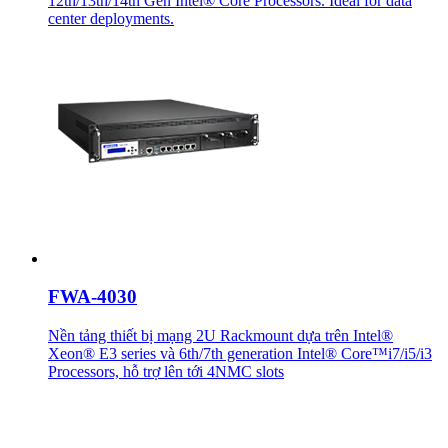
12th/13th/14th Gen Intel® Core Processors. Ideal for data
center deployments.
FWA-4030
Nền tảng thiết bị mạng 2U Rackmount dựa trên Intel®
Xeon® E3 series và 6th/7th generation Intel® Core™i7/i5/i3
Processors, hỗ trợ lên tới 4NMC slots