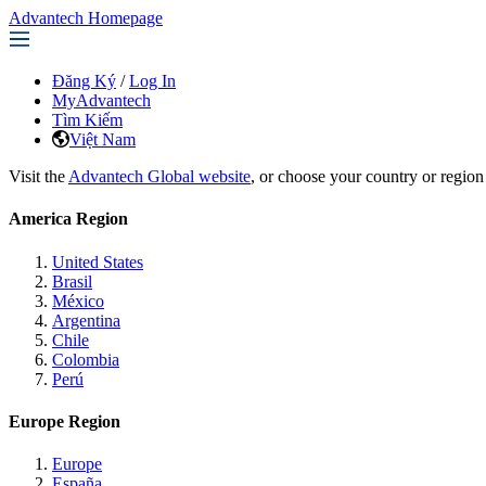
Advantech Homepage
Đăng Ký
/
Log In
MyAdvantech
Tìm Kiếm
Việt Nam
Visit the
Advantech Global website
, or choose your country or region
America Region
United States
Brasil
México
Argentina
Chile
Colombia
Perú
Europe Region
Europe
España