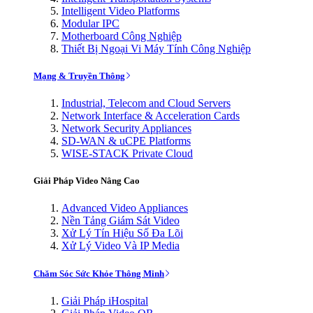
Intelligent Video Platforms
Modular IPC
Motherboard Công Nghiệp
Thiết Bị Ngoại Vi Máy Tính Công Nghiệp
Mạng & Truyền Thông
Industrial, Telecom and Cloud Servers
Network Interface & Acceleration Cards
Network Security Appliances
SD-WAN & uCPE Platforms
WISE-STACK Private Cloud
Giải Pháp Video Nâng Cao
Advanced Video Appliances
Nền Tảng Giám Sát Video
Xử Lý Tín Hiệu Số Đa Lõi
Xử Lý Video Và IP Media
Chăm Sóc Sức Khỏe Thông Minh
Giải Pháp iHospital