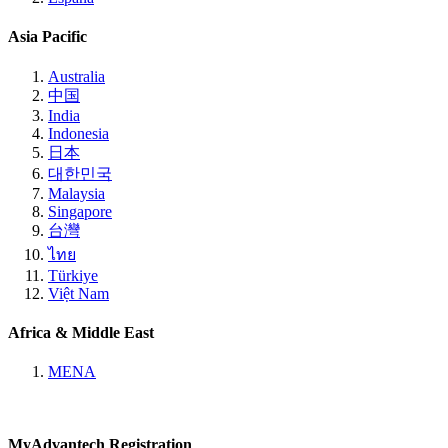
Asia Pacific
Australia
中国
India
Indonesia
日本
대한민국
Malaysia
Singapore
台灣
ไทย
Türkiye
Việt Nam
Africa & Middle East
MENA
MyAdvantech Registration