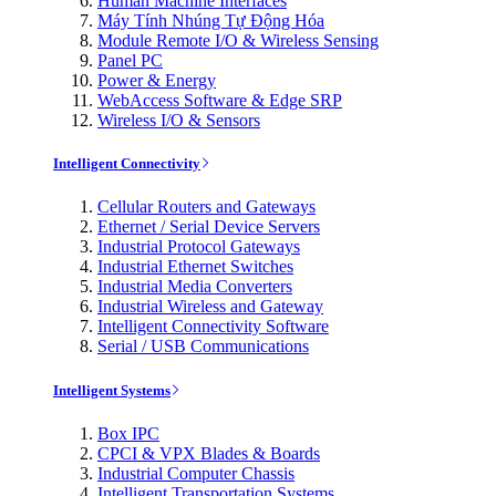
Human Machine Interfaces
Máy Tính Nhúng Tự Động Hóa
Module Remote I/O & Wireless Sensing
Panel PC
Power & Energy
WebAccess Software & Edge SRP
Wireless I/O & Sensors
Intelligent Connectivity
Cellular Routers and Gateways
Ethernet / Serial Device Servers
Industrial Protocol Gateways
Industrial Ethernet Switches
Industrial Media Converters
Industrial Wireless and Gateway
Intelligent Connectivity Software
Serial / USB Communications
Intelligent Systems
Box IPC
CPCI & VPX Blades & Boards
Industrial Computer Chassis
Intelligent Transportation Systems