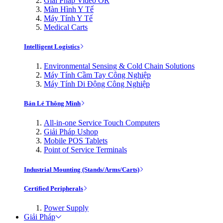
Giải Pháp Video OR
Màn Hình Y Tế
Máy Tính Y Tế
Medical Carts
Intelligent Logistics
Environmental Sensing & Cold Chain Solutions
Máy Tính Cầm Tay Công Nghiệp
Máy Tính Di Động Công Nghiệp
Bán Lẻ Thông Minh
All-in-one Service Touch Computers
Giải Pháp Ushop
Mobile POS Tablets
Point of Service Terminals
Industrial Mounting (Stands/Arms/Carts)
Certified Peripherals
Power Supply
Giải Pháp