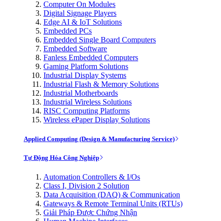
Computer On Modules
Digital Signage Players
Edge AI & IoT Solutions
Embedded PCs
Embedded Single Board Computers
Embedded Software
Fanless Embedded Computers
Gaming Platform Solutions
Industrial Display Systems
Industrial Flash & Memory Solutions
Industrial Motherboards
Industrial Wireless Solutions
RISC Computing Platforms
Wireless ePaper Display Solutions
Applied Computing (Design & Manufacturing Service)
Tự Động Hóa Công Nghiệp
Automation Controllers & I/Os
Class I, Division 2 Solution
Data Acquisition (DAQ) & Communication
Gateways & Remote Terminal Units (RTUs)
Giải Pháp Được Chứng Nhận