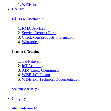
WISE-IoT
Hỗ Trợ
Hỗ Trợ & Download
RMA Services
Service Request Form
Check your products information
Warranties
Sharing & Training
Tài Nguyên
IoT Academy
AIM-Linux Community
WISE-IoT Forum
WISE-IoT Technical Documentation
Security Advisory
Công Ty
About Advantech