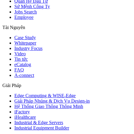
Quan Hệ Đầu Tư
Sứ Mệnh Công Ty
Jobs Search
Employee
Tài Nguyên
Case Study
Whitepaper
Industry Focus
Video
Tin tức
eCatalog
FAQ
A-connect
Giải Pháp
Edge Computing & WISE-Edge
Giải Pháp Nhúng & Dịch Vụ Design-in
Hệ Thống Giao Thông Thông Minh
iFactory
iHealthcare
Industrial & Edge Servers
Industrial Equipment Builder