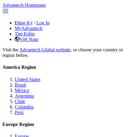
Advantech Homepage
Đăng Ký
/
Log In
MyAdvantech
Tìm Kiếm
Việt Nam
Visit the
Advantech Global website
, or choose your country or
region below.
America Region
United States
Brasil
México
Argentina
Chile
Colombia
Perú
Europe Region
Europe