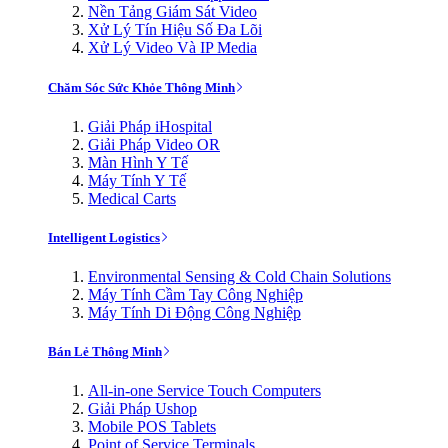
Nền Tảng Giám Sát Video
Xử Lý Tín Hiệu Số Đa Lõi
Xử Lý Video Và IP Media
Chăm Sóc Sức Khỏe Thông Minh
Giải Pháp iHospital
Giải Pháp Video OR
Màn Hình Y Tế
Máy Tính Y Tế
Medical Carts
Intelligent Logistics
Environmental Sensing & Cold Chain Solutions
Máy Tính Cầm Tay Công Nghiệp
Máy Tính Di Động Công Nghiệp
Bán Lẻ Thông Minh
All-in-one Service Touch Computers
Giải Pháp Ushop
Mobile POS Tablets
Point of Service Terminals