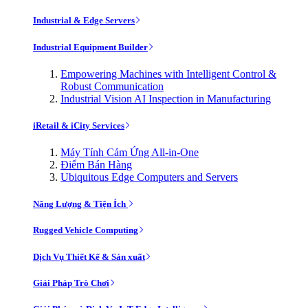
Industrial & Edge Servers
Industrial Equipment Builder
Empowering Machines with Intelligent Control &
Robust Communication
Industrial Vision AI Inspection in Manufacturing
iRetail & iCity Services
Máy Tính Cảm Ứng All-in-One
Điểm Bán Hàng
Ubiquitous Edge Computers and Servers
Năng Lượng & Tiện Ích
Rugged Vehicle Computing
Dịch Vụ Thiết Kế & Sản xuất
Giải Pháp Trò Chơi