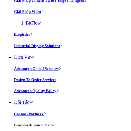
Giải Pháp và Dịch Vụ IoT Edge Intelligence
Giải Pháp Video
BitFlow
iLogistics
Industrial Display Solutions
Dịch Vụ
Advantech Global Services
Design To Order Services
Advantech Quality Policy
Đối Tác
Channel Partners
Business Alliance Partner