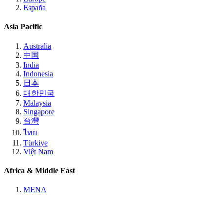
España
Asia Pacific
Australia
中国
India
Indonesia
日本
대한민국
Malaysia
Singapore
台灣
ไทย
Türkiye
Việt Nam
Africa & Middle East
MENA