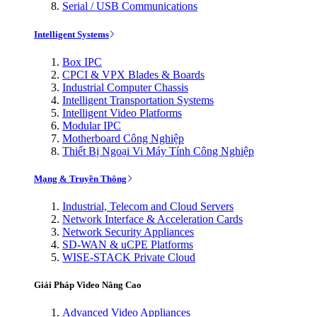
Serial / USB Communications
Intelligent Systems
Box IPC
CPCI & VPX Blades & Boards
Industrial Computer Chassis
Intelligent Transportation Systems
Intelligent Video Platforms
Modular IPC
Motherboard Công Nghiệp
Thiết Bị Ngoại Vi Máy Tính Công Nghiệp
Mạng & Truyền Thông
Industrial, Telecom and Cloud Servers
Network Interface & Acceleration Cards
Network Security Appliances
SD-WAN & uCPE Platforms
WISE-STACK Private Cloud
Giải Pháp Video Nâng Cao
Advanced Video Appliances