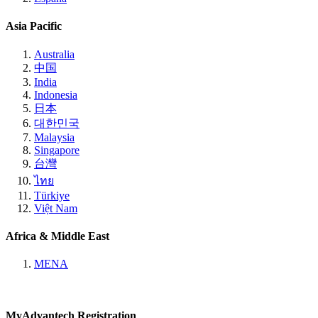
Asia Pacific
Australia
中国
India
Indonesia
日本
대한민국
Malaysia
Singapore
台灣
ไทย
Türkiye
Việt Nam
Africa & Middle East
MENA
MyAdvantech Registration