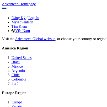
Advantech Homepage
Đăng Ký
/
Log In
MyAdvantech
Tìm Kiếm
Việt Nam
Visit the
Advantech Global website
, or choose your country or region
America Region
United States
Brasil
México
Argentina
Chile
Colombia
Perú
Europe Region
Europe
España