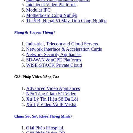
Intelligent Video Platforms
Modular IPC
Motherboard Công Nghiệp
Thiết Bị Ngoại Vi Máy Tính Công Nghiệp
Mạng & Truyền Thông
Industrial, Telecom and Cloud Servers
Network Interface & Acceleration Cards
Network Security Appliances
SD-WAN & uCPE Platforms
WISE-STACK Private Cloud
Giải Pháp Video Nâng Cao
Advanced Video Appliances
Nền Tảng Giám Sát Video
Xử Lý Tín Hiệu Số Đa Lõi
Xử Lý Video Và IP Media
Chăm Sóc Sức Khỏe Thông Minh
Giải Pháp iHospital