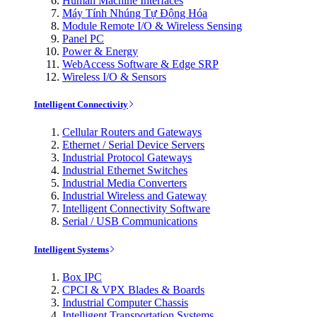
Human Machine Interfaces
Máy Tính Nhúng Tự Động Hóa
Module Remote I/O & Wireless Sensing
Panel PC
Power & Energy
WebAccess Software & Edge SRP
Wireless I/O & Sensors
Intelligent Connectivity
Cellular Routers and Gateways
Ethernet / Serial Device Servers
Industrial Protocol Gateways
Industrial Ethernet Switches
Industrial Media Converters
Industrial Wireless and Gateway
Intelligent Connectivity Software
Serial / USB Communications
Intelligent Systems
Box IPC
CPCI & VPX Blades & Boards
Industrial Computer Chassis
Intelligent Transportation Systems