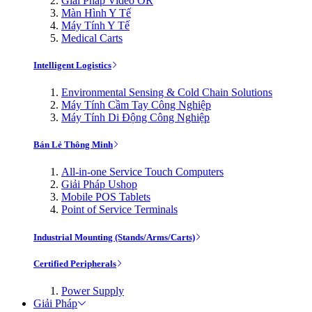
Giải Pháp Video OR
Màn Hình Y Tế
Máy Tính Y Tế
Medical Carts
Intelligent Logistics
Environmental Sensing & Cold Chain Solutions
Máy Tính Cầm Tay Công Nghiệp
Máy Tính Di Động Công Nghiệp
Bán Lẻ Thông Minh
All-in-one Service Touch Computers
Giải Pháp Ushop
Mobile POS Tablets
Point of Service Terminals
Industrial Mounting (Stands/Arms/Carts)
Certified Peripherals
Power Supply
Giải Pháp