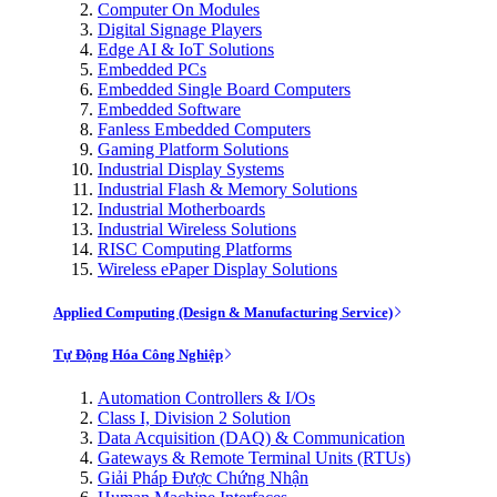
Computer On Modules
Digital Signage Players
Edge AI & IoT Solutions
Embedded PCs
Embedded Single Board Computers
Embedded Software
Fanless Embedded Computers
Gaming Platform Solutions
Industrial Display Systems
Industrial Flash & Memory Solutions
Industrial Motherboards
Industrial Wireless Solutions
RISC Computing Platforms
Wireless ePaper Display Solutions
Applied Computing (Design & Manufacturing Service)
Tự Động Hóa Công Nghiệp
Automation Controllers & I/Os
Class I, Division 2 Solution
Data Acquisition (DAQ) & Communication
Gateways & Remote Terminal Units (RTUs)
Giải Pháp Được Chứng Nhận