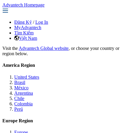
Advantech Homepage
Đăng Ký
/
Log In
MyAdvantech
Tìm Kiếm
Việt Nam
Visit the
Advantech Global website
, or choose your country or
region below.
America Region
United States
Brasil
México
Argentina
Chile
Colombia
Perú
Europe Region
Europe