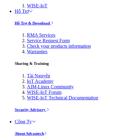
WISE-IoT
Hỗ Trợ
Hỗ Trợ & Download
RMA Services
Service Request Form
Check your products information
Warranties
Sharing & Training
Tài Nguyên
IoT Academy
AIM-Linux Community
WISE-IoT Forum
WISE-IoT Technical Documentation
Security Advisory
Công Ty
About Advantech