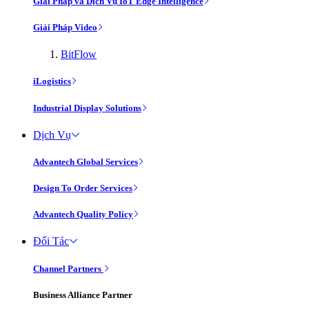
Giải Pháp và Dịch Vụ IoT Edge Intelligence
Giải Pháp Video
BitFlow
iLogistics
Industrial Display Solutions
Dịch Vụ
Advantech Global Services
Design To Order Services
Advantech Quality Policy
Đối Tác
Channel Partners
Business Alliance Partner