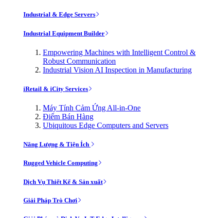
Industrial & Edge Servers
Industrial Equipment Builder
Empowering Machines with Intelligent Control &
Robust Communication
Industrial Vision AI Inspection in Manufacturing
iRetail & iCity Services
Máy Tính Cảm Ứng All-in-One
Điểm Bán Hàng
Ubiquitous Edge Computers and Servers
Năng Lượng & Tiện Ích
Rugged Vehicle Computing
Dịch Vụ Thiết Kế & Sản xuất
Giải Pháp Trò Chơi