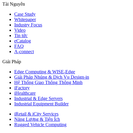
Tài Nguyên
Case Study
Whitepaper
Industry Focus
Video
Tin tức
eCatalog
FAQ
A-connect
Giải Pháp
Edge Computing & WISE-Edge
Giải Pháp Nhúng & Dịch Vụ Design-in
Hệ Thống Giao Thông Thông Minh
iFactory
iHealthcare
Industrial & Edge Servers
Industrial Equipment Builder
iRetail & iCity Services
Năng Lượng & Tiện Ích
Rugged Vehicle Computing