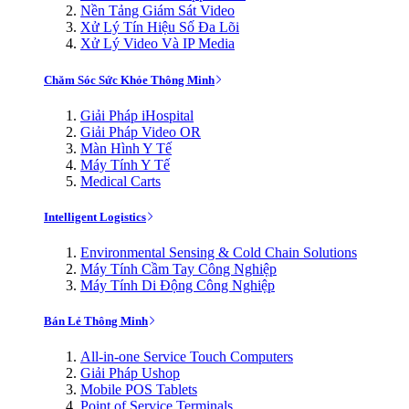
Nền Tảng Giám Sát Video
Xử Lý Tín Hiệu Số Đa Lõi
Xử Lý Video Và IP Media
Chăm Sóc Sức Khỏe Thông Minh
Giải Pháp iHospital
Giải Pháp Video OR
Màn Hình Y Tế
Máy Tính Y Tế
Medical Carts
Intelligent Logistics
Environmental Sensing & Cold Chain Solutions
Máy Tính Cầm Tay Công Nghiệp
Máy Tính Di Động Công Nghiệp
Bán Lẻ Thông Minh
All-in-one Service Touch Computers
Giải Pháp Ushop
Mobile POS Tablets
Point of Service Terminals