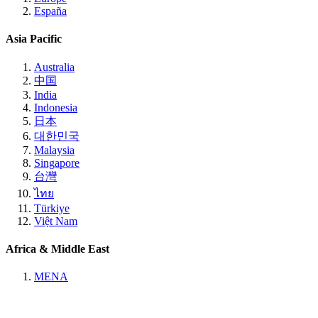
España
Asia Pacific
Australia
中国
India
Indonesia
日本
대한민국
Malaysia
Singapore
台灣
ไทย
Türkiye
Việt Nam
Africa & Middle East
MENA