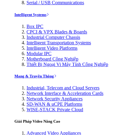
Serial / USB Communications
Intelligent Systems
Box IPC
CPCI & VPX Blades & Boards
Industrial Computer Chassis
Intelligent Transportation Systems
Intelligent Video Platforms
Modular IPC
Motherboard Công Nghiệp
Thiết Bị Ngoại Vi Máy Tính Công Nghiệp
Mạng & Truyền Thông
Industrial, Telecom and Cloud Servers
Network Interface & Acceleration Cards
Network Security Appliances
SD-WAN & uCPE Platforms
WISE-STACK Private Cloud
Giải Pháp Video Nâng Cao
Advanced Video Appliances