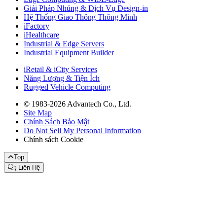
Giải Pháp Nhúng & Dịch Vụ Design-in
Hệ Thống Giao Thông Thông Minh
iFactory
iHealthcare
Industrial & Edge Servers
Industrial Equipment Builder
iRetail & iCity Services
Năng Lượng & Tiện Ích
Rugged Vehicle Computing
© 1983-2026 Advantech Co., Ltd.
Site Map
Chính Sách Bảo Mật
Do Not Sell My Personal Information
Chính sách Cookie
Top
Liên Hệ