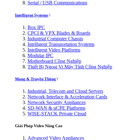
Serial / USB Communications
Intelligent Systems
Box IPC
CPCI & VPX Blades & Boards
Industrial Computer Chassis
Intelligent Transportation Systems
Intelligent Video Platforms
Modular IPC
Motherboard Công Nghiệp
Thiết Bị Ngoại Vi Máy Tính Công Nghiệp
Mạng & Truyền Thông
Industrial, Telecom and Cloud Servers
Network Interface & Acceleration Cards
Network Security Appliances
SD-WAN & uCPE Platforms
WISE-STACK Private Cloud
Giải Pháp Video Nâng Cao
Advanced Video Appliances