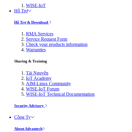
WISE-IoT
Hỗ Trợ
Hỗ Trợ & Download
RMA Services
Service Request Form
Check your products information
Warranties
Sharing & Training
Tài Nguyên
IoT Academy
AIM-Linux Community
WISE-IoT Forum
WISE-IoT Technical Documentation
Security Advisory
Công Ty
About Advantech