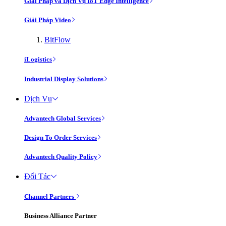
Giải Pháp và Dịch Vụ IoT Edge Intelligence
Giải Pháp Video
BitFlow
iLogistics
Industrial Display Solutions
Dịch Vụ
Advantech Global Services
Design To Order Services
Advantech Quality Policy
Đối Tác
Channel Partners
Business Alliance Partner