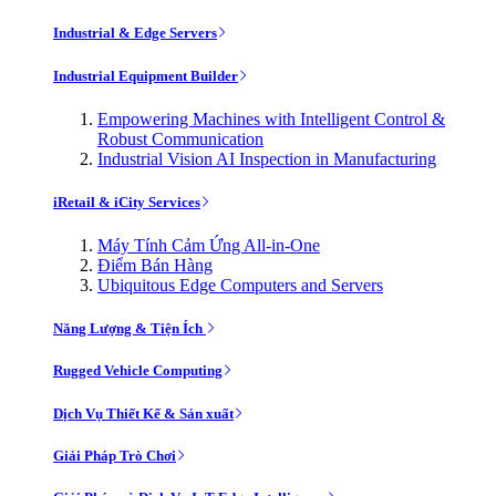
Industrial & Edge Servers
Industrial Equipment Builder
Empowering Machines with Intelligent Control &
Robust Communication
Industrial Vision AI Inspection in Manufacturing
iRetail & iCity Services
Máy Tính Cảm Ứng All-in-One
Điểm Bán Hàng
Ubiquitous Edge Computers and Servers
Năng Lượng & Tiện Ích
Rugged Vehicle Computing
Dịch Vụ Thiết Kế & Sản xuất
Giải Pháp Trò Chơi