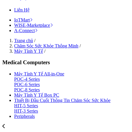
Liên Hệ
IoTMart
WISE-Marketplace
A-Connect
Trang chủ
/
Chăm Sóc Sức Khỏe Thông Minh
/
Máy Tính Y Tế
/
Medical Computers
Máy Tính Y Tế All-in-One
POC-4 Series
POC-6 Series
POC-8 Series
Máy Tính Y Tế Box PC
Thiết Bị Đầu Cuối Thông Tin Chăm Sóc Sức Khỏe
HIT-5 Series
HIT-3 Series
Peripherals