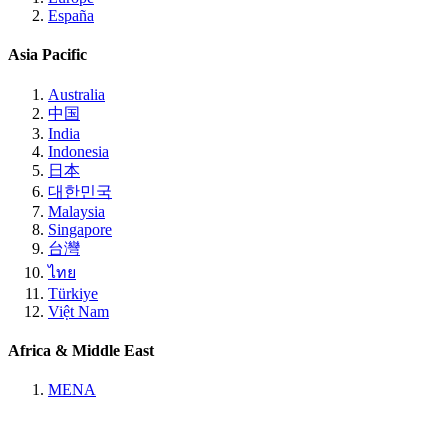
España
Asia Pacific
Australia
中国
India
Indonesia
日本
대한민국
Malaysia
Singapore
台灣
ไทย
Türkiye
Việt Nam
Africa & Middle East
MENA