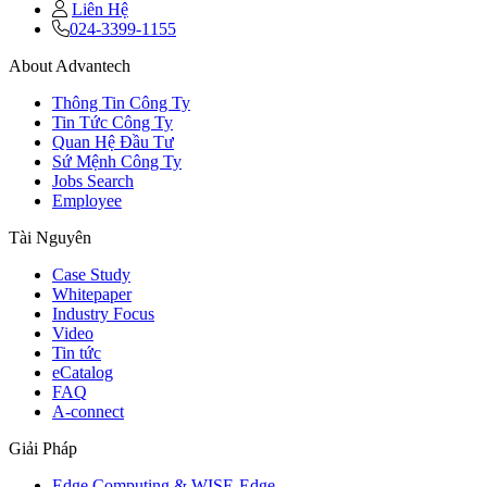
Liên Hệ
024-3399-1155
About Advantech
Thông Tin Công Ty
Tin Tức Công Ty
Quan Hệ Đầu Tư
Sứ Mệnh Công Ty
Jobs Search
Employee
Tài Nguyên
Case Study
Whitepaper
Industry Focus
Video
Tin tức
eCatalog
FAQ
A-connect
Giải Pháp
Edge Computing & WISE-Edge