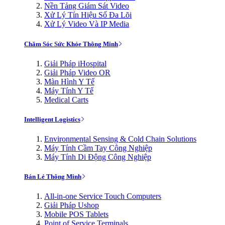
Nền Tảng Giám Sát Video
Xử Lý Tín Hiệu Số Đa Lõi
Xử Lý Video Và IP Media
Chăm Sóc Sức Khỏe Thông Minh
Giải Pháp iHospital
Giải Pháp Video OR
Màn Hình Y Tế
Máy Tính Y Tế
Medical Carts
Intelligent Logistics
Environmental Sensing & Cold Chain Solutions
Máy Tính Cầm Tay Công Nghiệp
Máy Tính Di Động Công Nghiệp
Bán Lẻ Thông Minh
All-in-one Service Touch Computers
Giải Pháp Ushop
Mobile POS Tablets
Point of Service Terminals