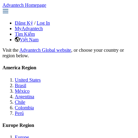
Advantech Homepage
Đăng Ký
/
Log In
MyAdvantech
Tìm Kiếm
Việt Nam
Visit the
Advantech Global website
, or choose your country or
region below.
America Region
United States
Brasil
México
Argentina
Chile
Colombia
Perú
Europe Region
Europe