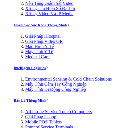
Nền Tảng Giám Sát Video
Xử Lý Tín Hiệu Số Đa Lõi
Xử Lý Video Và IP Media
Chăm Sóc Sức Khỏe Thông Minh
Giải Pháp iHospital
Giải Pháp Video OR
Màn Hình Y Tế
Máy Tính Y Tế
Medical Carts
Intelligent Logistics
Environmental Sensing & Cold Chain Solutions
Máy Tính Cầm Tay Công Nghiệp
Máy Tính Di Động Công Nghiệp
Bán Lẻ Thông Minh
All-in-one Service Touch Computers
Giải Pháp Ushop
Mobile POS Tablets
Point of Service Terminals