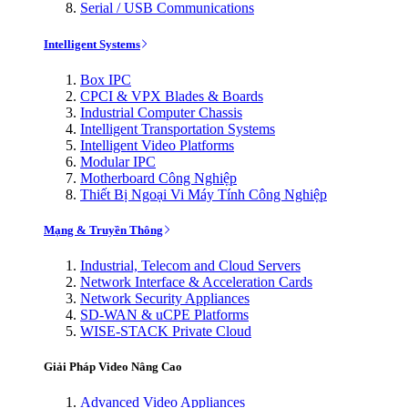
Serial / USB Communications
Intelligent Systems
Box IPC
CPCI & VPX Blades & Boards
Industrial Computer Chassis
Intelligent Transportation Systems
Intelligent Video Platforms
Modular IPC
Motherboard Công Nghiệp
Thiết Bị Ngoại Vi Máy Tính Công Nghiệp
Mạng & Truyền Thông
Industrial, Telecom and Cloud Servers
Network Interface & Acceleration Cards
Network Security Appliances
SD-WAN & uCPE Platforms
WISE-STACK Private Cloud
Giải Pháp Video Nâng Cao
Advanced Video Appliances