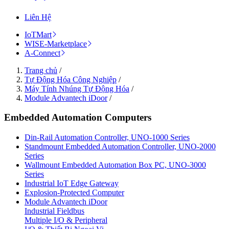
Liên Hệ
IoTMart
WISE-Marketplace
A-Connect
Trang chủ
/
Tự Động Hóa Công Nghiệp
/
Máy Tính Nhúng Tự Động Hóa
/
Module Advantech iDoor
/
Embedded Automation Computers
Din-Rail Automation Controller, UNO-1000 Series
Standmount Embedded Automation Controller, UNO-2000
Series
Wallmount Embedded Automation Box PC, UNO-3000
Series
Industrial IoT Edge Gateway
Explosion-Protected Computer
Module Advantech iDoor
Industrial Fieldbus
Multiple I/O & Peripheral