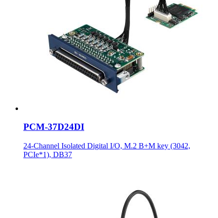
PCM-37D24DI
24-Channel Isolated Digital I/O, M.2 B+M key (3042,
PCIe*1), DB37