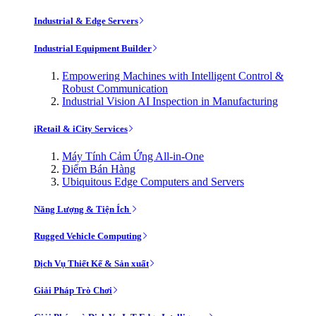
Industrial & Edge Servers
Industrial Equipment Builder
Empowering Machines with Intelligent Control &
Robust Communication
Industrial Vision AI Inspection in Manufacturing
iRetail & iCity Services
Máy Tính Cảm Ứng All-in-One
Điểm Bán Hàng
Ubiquitous Edge Computers and Servers
Năng Lượng & Tiện Ích
Rugged Vehicle Computing
Dịch Vụ Thiết Kế & Sản xuất
Giải Pháp Trò Chơi