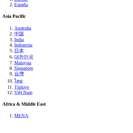
España
Asia Pacific
Australia
中国
India
Indonesia
日本
대한민국
Malaysia
Singapore
台灣
ไทย
Türkiye
Việt Nam
Africa & Middle East
MENA