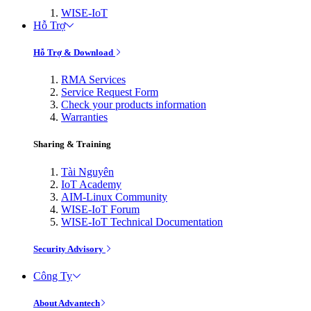
WISE-IoT
Hỗ Trợ
Hỗ Trợ & Download
RMA Services
Service Request Form
Check your products information
Warranties
Sharing & Training
Tài Nguyên
IoT Academy
AIM-Linux Community
WISE-IoT Forum
WISE-IoT Technical Documentation
Security Advisory
Công Ty
About Advantech