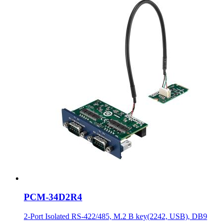
PCM-34D2R4
2-Port Isolated RS-422/485, M.2 B key(2242, USB), DB9