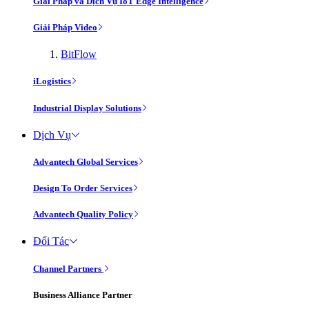
Giải Pháp và Dịch Vụ IoT Edge Intelligence
Giải Pháp Video
BitFlow
iLogistics
Industrial Display Solutions
Dịch Vụ
Advantech Global Services
Design To Order Services
Advantech Quality Policy
Đối Tác
Channel Partners
Business Alliance Partner