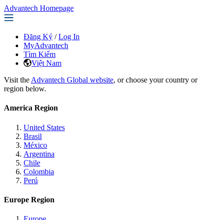
Advantech Homepage
Đăng Ký
/
Log In
MyAdvantech
Tìm Kiếm
Việt Nam
Visit the
Advantech Global website
, or choose your country or
region below.
America Region
United States
Brasil
México
Argentina
Chile
Colombia
Perú
Europe Region
Europe