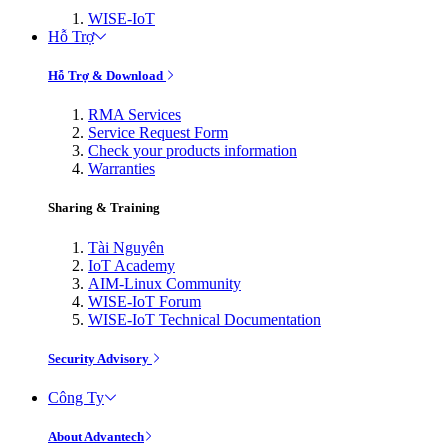
WISE-IoT
Hỗ Trợ
Hỗ Trợ & Download
RMA Services
Service Request Form
Check your products information
Warranties
Sharing & Training
Tài Nguyên
IoT Academy
AIM-Linux Community
WISE-IoT Forum
WISE-IoT Technical Documentation
Security Advisory
Công Ty
About Advantech