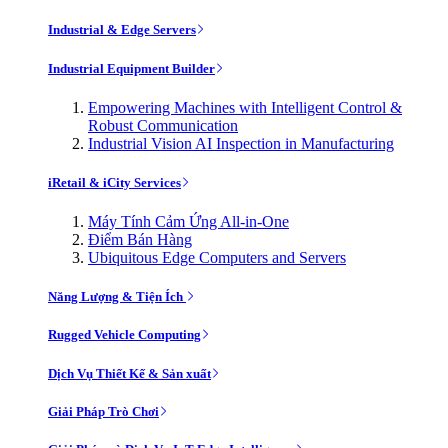
Industrial & Edge Servers
Industrial Equipment Builder
Empowering Machines with Intelligent Control &
Robust Communication
Industrial Vision AI Inspection in Manufacturing
iRetail & iCity Services
Máy Tính Cảm Ứng All-in-One
Điểm Bán Hàng
Ubiquitous Edge Computers and Servers
Năng Lượng & Tiện Ích
Rugged Vehicle Computing
Dịch Vụ Thiết Kế & Sản xuất
Giải Pháp Trò Chơi