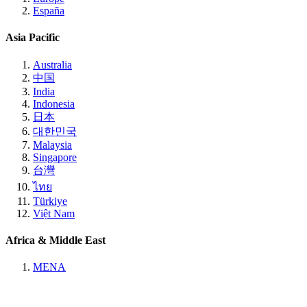
España
Asia Pacific
Australia
中国
India
Indonesia
日本
대한민국
Malaysia
Singapore
台灣
ไทย
Türkiye
Việt Nam
Africa & Middle East
MENA