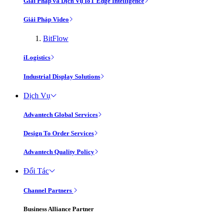
Giải Pháp và Dịch Vụ IoT Edge Intelligence
Giải Pháp Video
BitFlow
iLogistics
Industrial Display Solutions
Dịch Vụ
Advantech Global Services
Design To Order Services
Advantech Quality Policy
Đối Tác
Channel Partners
Business Alliance Partner