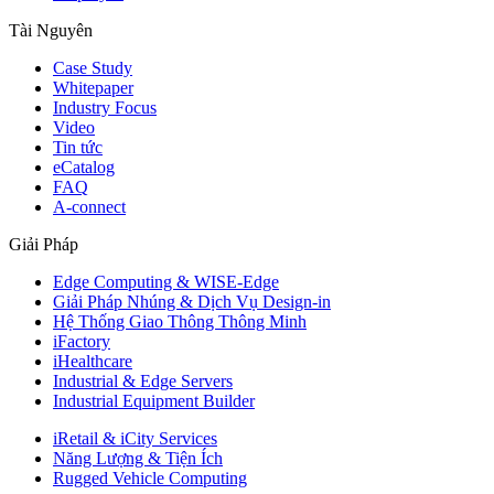
Tài Nguyên
Case Study
Whitepaper
Industry Focus
Video
Tin tức
eCatalog
FAQ
A-connect
Giải Pháp
Edge Computing & WISE-Edge
Giải Pháp Nhúng & Dịch Vụ Design-in
Hệ Thống Giao Thông Thông Minh
iFactory
iHealthcare
Industrial & Edge Servers
Industrial Equipment Builder
iRetail & iCity Services
Năng Lượng & Tiện Ích
Rugged Vehicle Computing