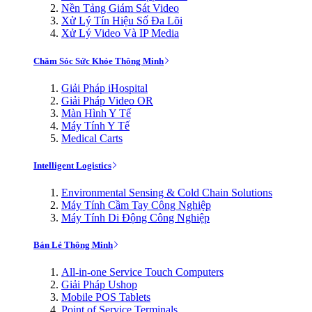
Nền Tảng Giám Sát Video
Xử Lý Tín Hiệu Số Đa Lõi
Xử Lý Video Và IP Media
Chăm Sóc Sức Khỏe Thông Minh
Giải Pháp iHospital
Giải Pháp Video OR
Màn Hình Y Tế
Máy Tính Y Tế
Medical Carts
Intelligent Logistics
Environmental Sensing & Cold Chain Solutions
Máy Tính Cầm Tay Công Nghiệp
Máy Tính Di Động Công Nghiệp
Bán Lẻ Thông Minh
All-in-one Service Touch Computers
Giải Pháp Ushop
Mobile POS Tablets
Point of Service Terminals