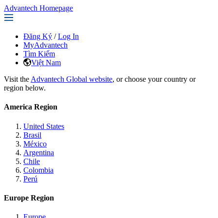
Advantech Homepage
Đăng Ký
/
Log In
MyAdvantech
Tìm Kiếm
Việt Nam
Visit the
Advantech Global website
, or choose your country or
region below.
America Region
United States
Brasil
México
Argentina
Chile
Colombia
Perú
Europe Region
Europe