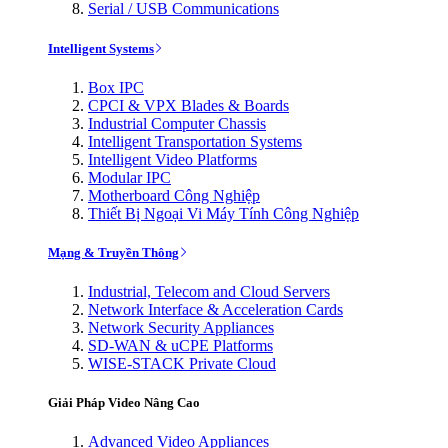
Serial / USB Communications
Intelligent Systems
Box IPC
CPCI & VPX Blades & Boards
Industrial Computer Chassis
Intelligent Transportation Systems
Intelligent Video Platforms
Modular IPC
Motherboard Công Nghiệp
Thiết Bị Ngoại Vi Máy Tính Công Nghiệp
Mạng & Truyền Thông
Industrial, Telecom and Cloud Servers
Network Interface & Acceleration Cards
Network Security Appliances
SD-WAN & uCPE Platforms
WISE-STACK Private Cloud
Giải Pháp Video Nâng Cao
Advanced Video Appliances