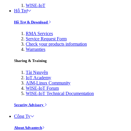
WISE-IoT
Hỗ Trợ
Hỗ Trợ & Download
RMA Services
Service Request Form
Check your products information
Warranties
Sharing & Training
Tài Nguyên
IoT Academy
AIM-Linux Community
WISE-IoT Forum
WISE-IoT Technical Documentation
Security Advisory
Công Ty
About Advantech