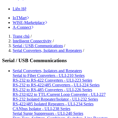
Liên Hệ
IoTMart
WISE-Marketplace
A-Connect
Trang chủ
/
Intelligent Connectivity
/
Serial / USB Communications
/
Serial Converters, Isolators and Repeaters
/
Serial / USB Communications
Serial Converters, Isolators and Repeaters
Serial to Fiber Converters - ULI-210 Series
RS-232 to RS-422 Converters - ULI-223 Series
RS-232 to RS-422/485 Converters - ULI-224 Series
RS-232 to RS-485 Converters - ULI-226 Series
RS-232/422 to TTL/Current Loop Converter - ULI-227
RS-232 Isolated Repeater/Isolator - ULI-232 Series
RS-422/485 Isolated Repeaters - ULI-234 Series
CANbus Isolator - ULI-238 Series
Serial Surge Suppressors - ULI-240 Series