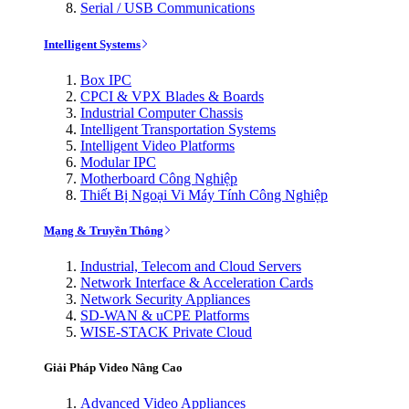
Serial / USB Communications
Intelligent Systems
Box IPC
CPCI & VPX Blades & Boards
Industrial Computer Chassis
Intelligent Transportation Systems
Intelligent Video Platforms
Modular IPC
Motherboard Công Nghiệp
Thiết Bị Ngoại Vi Máy Tính Công Nghiệp
Mạng & Truyền Thông
Industrial, Telecom and Cloud Servers
Network Interface & Acceleration Cards
Network Security Appliances
SD-WAN & uCPE Platforms
WISE-STACK Private Cloud
Giải Pháp Video Nâng Cao
Advanced Video Appliances