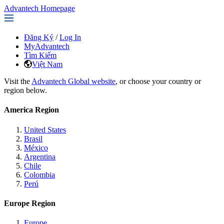
Advantech Homepage
Đăng Ký
/
Log In
MyAdvantech
Tìm Kiếm
Việt Nam
Visit the
Advantech Global website
, or choose your country or
region below.
America Region
United States
Brasil
México
Argentina
Chile
Colombia
Perú
Europe Region
Europe