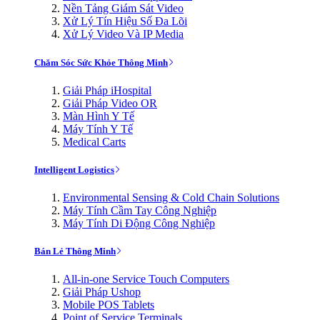
Nền Tảng Giám Sát Video
Xử Lý Tín Hiệu Số Đa Lõi
Xử Lý Video Và IP Media
Chăm Sóc Sức Khỏe Thông Minh
Giải Pháp iHospital
Giải Pháp Video OR
Màn Hình Y Tế
Máy Tính Y Tế
Medical Carts
Intelligent Logistics
Environmental Sensing & Cold Chain Solutions
Máy Tính Cầm Tay Công Nghiệp
Máy Tính Di Động Công Nghiệp
Bán Lẻ Thông Minh
All-in-one Service Touch Computers
Giải Pháp Ushop
Mobile POS Tablets
Point of Service Terminals