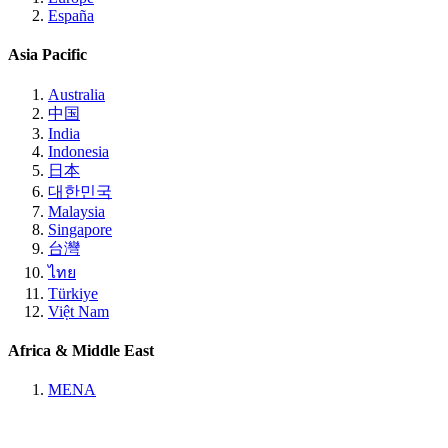
España
Asia Pacific
Australia
中国
India
Indonesia
日本
대한민국
Malaysia
Singapore
台灣
ไทย
Türkiye
Việt Nam
Africa & Middle East
MENA