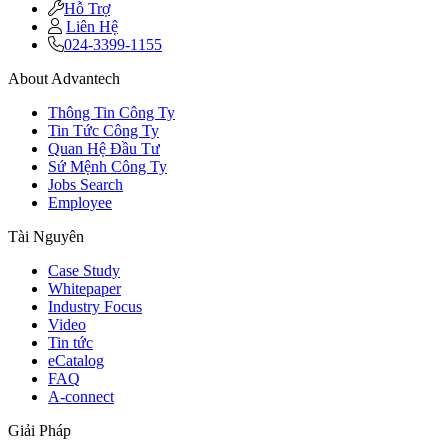
Hỗ Trợ
Liên Hệ
024-3399-1155
About Advantech
Thông Tin Công Ty
Tin Tức Công Ty
Quan Hệ Đầu Tư
Sứ Mệnh Công Ty
Jobs Search
Employee
Tài Nguyên
Case Study
Whitepaper
Industry Focus
Video
Tin tức
eCatalog
FAQ
A-connect
Giải Pháp