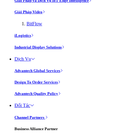
Giải Pháp và Dịch Vụ IoT Edge Intelligence
Giải Pháp Video
BitFlow
iLogistics
Industrial Display Solutions
Dịch Vụ
Advantech Global Services
Design To Order Services
Advantech Quality Policy
Đối Tác
Channel Partners
Business Alliance Partner