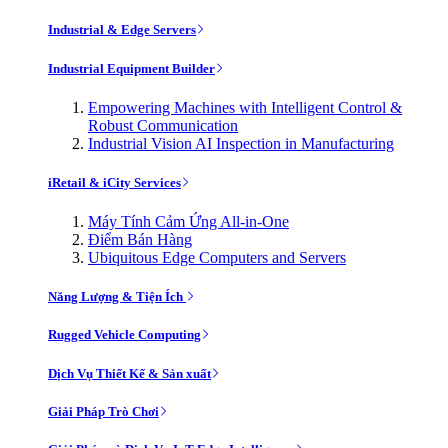
Industrial & Edge Servers
Industrial Equipment Builder
Empowering Machines with Intelligent Control &
Robust Communication
Industrial Vision AI Inspection in Manufacturing
iRetail & iCity Services
Máy Tính Cảm Ứng All-in-One
Điểm Bán Hàng
Ubiquitous Edge Computers and Servers
Năng Lượng & Tiện Ích
Rugged Vehicle Computing
Dịch Vụ Thiết Kế & Sản xuất
Giải Pháp Trò Chơi