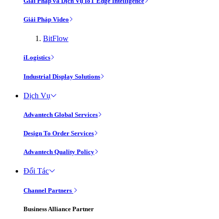
Giải Pháp và Dịch Vụ IoT Edge Intelligence
Giải Pháp Video
BitFlow
iLogistics
Industrial Display Solutions
Dịch Vụ
Advantech Global Services
Design To Order Services
Advantech Quality Policy
Đối Tác
Channel Partners
Business Alliance Partner