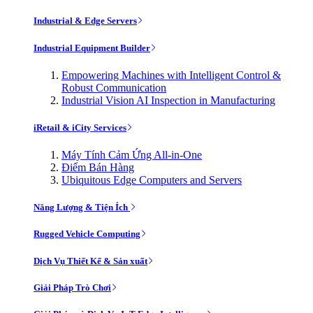
Industrial & Edge Servers
Industrial Equipment Builder
Empowering Machines with Intelligent Control &
Robust Communication
Industrial Vision AI Inspection in Manufacturing
iRetail & iCity Services
Máy Tính Cảm Ứng All-in-One
Điểm Bán Hàng
Ubiquitous Edge Computers and Servers
Năng Lượng & Tiện Ích
Rugged Vehicle Computing
Dịch Vụ Thiết Kế & Sản xuất
Giải Pháp Trò Chơi