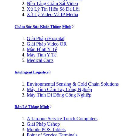
Nền Tảng Giám Sát Video
Xử Lý Tín Hiệu Số Đa Lõi
Xử Lý Video Và IP Media
Chăm Sóc Sức Khỏe Thông Minh
Giải Pháp iHospital
Giải Pháp Video OR
Màn Hình Y Tế
Máy Tính Y Tế
Medical Carts
Intelligent Logistics
Environmental Sensing & Cold Chain Solutions
Máy Tính Cầm Tay Công Nghiệp
Máy Tính Di Động Công Nghiệp
Bán Lẻ Thông Minh
All-in-one Service Touch Computers
Giải Pháp Ushop
Mobile POS Tablets
Point of Service Terminals