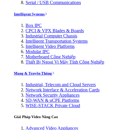
Serial / USB Communications
Intelligent Systems
Box IPC
CPCI & VPX Blades & Boards
Industrial Computer Chassis
Intelligent Transportation Systems
Intelligent Video Platforms
Modular IPC
Motherboard Công Nghiệp
Thiết Bị Ngoại Vi Máy Tính Công Nghiệp
Mạng & Truyền Thông
Industrial, Telecom and Cloud Servers
Network Interface & Acceleration Cards
Network Security Appliances
SD-WAN & uCPE Platforms
WISE-STACK Private Cloud
Giải Pháp Video Nâng Cao
Advanced Video Appliances