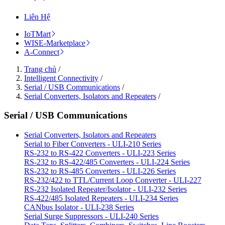
Liên Hệ
IoTMart
WISE-Marketplace
A-Connect
Trang chủ
/
Intelligent Connectivity
/
Serial / USB Communications
/
Serial Converters, Isolators and Repeaters
/
Serial / USB Communications
Serial Converters, Isolators and Repeaters
Serial to Fiber Converters - ULI-210 Series
RS-232 to RS-422 Converters - ULI-223 Series
RS-232 to RS-422/485 Converters - ULI-224 Series
RS-232 to RS-485 Converters - ULI-226 Series
RS-232/422 to TTL/Current Loop Converter - ULI-227
RS-232 Isolated Repeater/Isolator - ULI-232 Series
RS-422/485 Isolated Repeaters - ULI-234 Series
CANbus Isolator - ULI-238 Series
Serial Surge Suppressors - ULI-240 Series