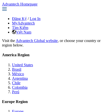
Advantech Homepage
Đăng Ký
/
Log In
MyAdvantech
Tìm Kiếm
Việt Nam
Visit the
Advantech Global website
, or choose your country or
region below.
America Region
United States
Brasil
México
Argentina
Chile
Colombia
Perú
Europe Region
Europe