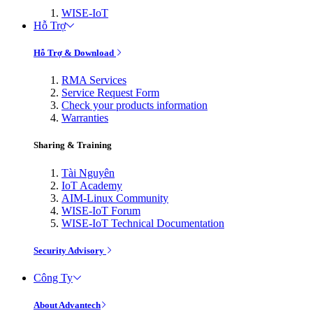
WISE-IoT
Hỗ Trợ
Hỗ Trợ & Download
RMA Services
Service Request Form
Check your products information
Warranties
Sharing & Training
Tài Nguyên
IoT Academy
AIM-Linux Community
WISE-IoT Forum
WISE-IoT Technical Documentation
Security Advisory
Công Ty
About Advantech