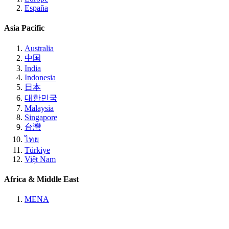
España
Asia Pacific
Australia
中国
India
Indonesia
日本
대한민국
Malaysia
Singapore
台灣
ไทย
Türkiye
Việt Nam
Africa & Middle East
MENA