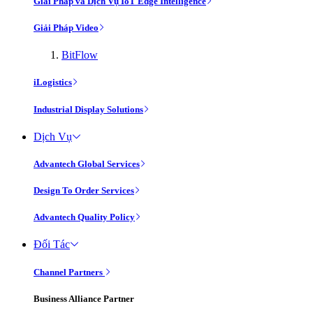
Giải Pháp và Dịch Vụ IoT Edge Intelligence
Giải Pháp Video
BitFlow
iLogistics
Industrial Display Solutions
Dịch Vụ
Advantech Global Services
Design To Order Services
Advantech Quality Policy
Đối Tác
Channel Partners
Business Alliance Partner