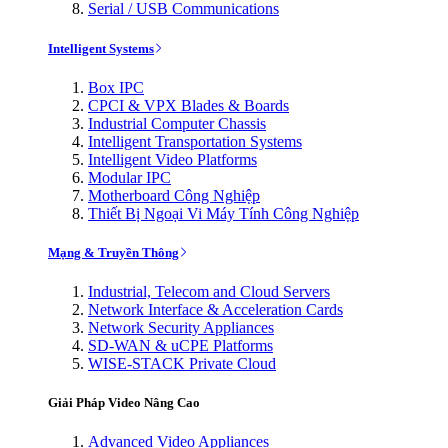
Serial / USB Communications
Intelligent Systems
Box IPC
CPCI & VPX Blades & Boards
Industrial Computer Chassis
Intelligent Transportation Systems
Intelligent Video Platforms
Modular IPC
Motherboard Công Nghiệp
Thiết Bị Ngoại Vi Máy Tính Công Nghiệp
Mạng & Truyền Thông
Industrial, Telecom and Cloud Servers
Network Interface & Acceleration Cards
Network Security Appliances
SD-WAN & uCPE Platforms
WISE-STACK Private Cloud
Giải Pháp Video Nâng Cao
Advanced Video Appliances