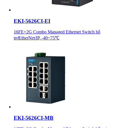
EKI-5626CI-EI
16FE+2G Combo Managed Ethernet Switch hỗ
trợEtherNet/IP, -40~75℃
EKI-5626CI-MB