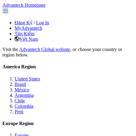
Advantech Homepage
Đăng Ký
/
Log In
MyAdvantech
Tìm Kiếm
Việt Nam
Visit the
Advantech Global website
, or choose your country or
region below.
America Region
United States
Brasil
México
Argentina
Chile
Colombia
Perú
Europe Region
Europe