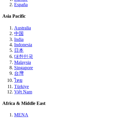
España
Asia Pacific
Australia
中国
India
Indonesia
日本
대한민국
Malaysia
Singapore
台灣
ไทย
Türkiye
Việt Nam
Africa & Middle East
MENA