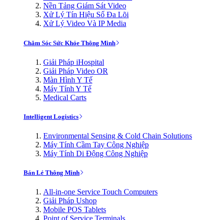
Nền Tảng Giám Sát Video
Xử Lý Tín Hiệu Số Đa Lõi
Xử Lý Video Và IP Media
Chăm Sóc Sức Khỏe Thông Minh
Giải Pháp iHospital
Giải Pháp Video OR
Màn Hình Y Tế
Máy Tính Y Tế
Medical Carts
Intelligent Logistics
Environmental Sensing & Cold Chain Solutions
Máy Tính Cầm Tay Công Nghiệp
Máy Tính Di Động Công Nghiệp
Bán Lẻ Thông Minh
All-in-one Service Touch Computers
Giải Pháp Ushop
Mobile POS Tablets
Point of Service Terminals