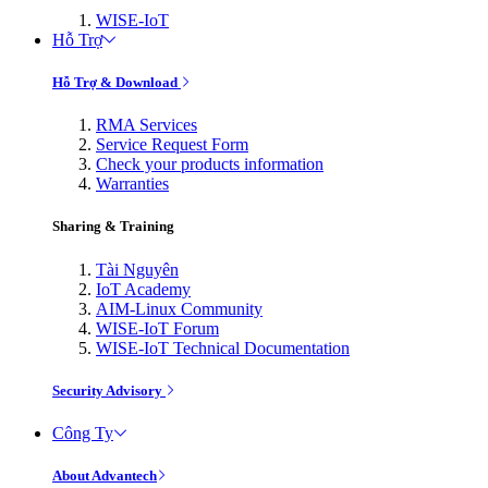
WISE-IoT
Hỗ Trợ
Hỗ Trợ & Download
RMA Services
Service Request Form
Check your products information
Warranties
Sharing & Training
Tài Nguyên
IoT Academy
AIM-Linux Community
WISE-IoT Forum
WISE-IoT Technical Documentation
Security Advisory
Công Ty
About Advantech