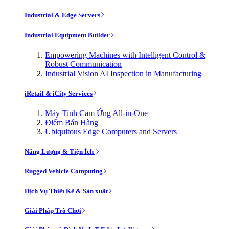
Industrial & Edge Servers
Industrial Equipment Builder
Empowering Machines with Intelligent Control &
Robust Communication
Industrial Vision AI Inspection in Manufacturing
iRetail & iCity Services
Máy Tính Cảm Ứng All-in-One
Điểm Bán Hàng
Ubiquitous Edge Computers and Servers
Năng Lượng & Tiện Ích
Rugged Vehicle Computing
Dịch Vụ Thiết Kế & Sản xuất
Giải Pháp Trò Chơi