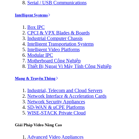
Serial / USB Communications
Intelligent Systems
Box IPC
CPCI & VPX Blades & Boards
Industrial Computer Chassis
Intelligent Transportation Systems
Intelligent Video Platforms
Modular IPC
Motherboard Công Nghiệp
Thiết Bị Ngoại Vi Máy Tính Công Nghiệp
Mạng & Truyền Thông
Industrial, Telecom and Cloud Servers
Network Interface & Acceleration Cards
Network Security Appliances
SD-WAN & uCPE Platforms
WISE-STACK Private Cloud
Giải Pháp Video Nâng Cao
Advanced Video Appliances