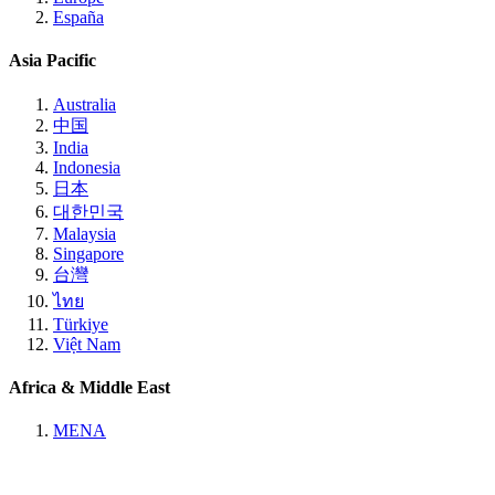
España
Asia Pacific
Australia
中国
India
Indonesia
日本
대한민국
Malaysia
Singapore
台灣
ไทย
Türkiye
Việt Nam
Africa & Middle East
MENA