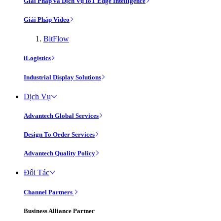
Giải Pháp và Dịch Vụ IoT Edge Intelligence
Giải Pháp Video
BitFlow
iLogistics
Industrial Display Solutions
Dịch Vụ
Advantech Global Services
Design To Order Services
Advantech Quality Policy
Đối Tác
Channel Partners
Business Alliance Partner