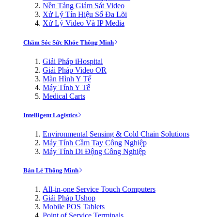
Nền Tảng Giám Sát Video
Xử Lý Tín Hiệu Số Đa Lõi
Xử Lý Video Và IP Media
Chăm Sóc Sức Khỏe Thông Minh
Giải Pháp iHospital
Giải Pháp Video OR
Màn Hình Y Tế
Máy Tính Y Tế
Medical Carts
Intelligent Logistics
Environmental Sensing & Cold Chain Solutions
Máy Tính Cầm Tay Công Nghiệp
Máy Tính Di Động Công Nghiệp
Bán Lẻ Thông Minh
All-in-one Service Touch Computers
Giải Pháp Ushop
Mobile POS Tablets
Point of Service Terminals