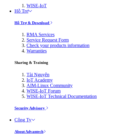
WISE-IoT
Hỗ Trợ
Hỗ Trợ & Download
RMA Services
Service Request Form
Check your products information
Warranties
Sharing & Training
Tài Nguyên
IoT Academy
AIM-Linux Community
WISE-IoT Forum
WISE-IoT Technical Documentation
Security Advisory
Công Ty
About Advantech