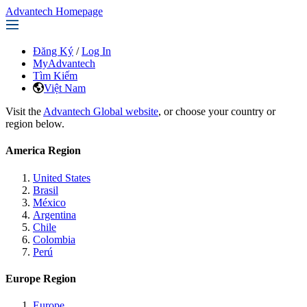
Advantech Homepage
Đăng Ký
/
Log In
MyAdvantech
Tìm Kiếm
Việt Nam
Visit the
Advantech Global website
, or choose your country or
region below.
America Region
United States
Brasil
México
Argentina
Chile
Colombia
Perú
Europe Region
Europe