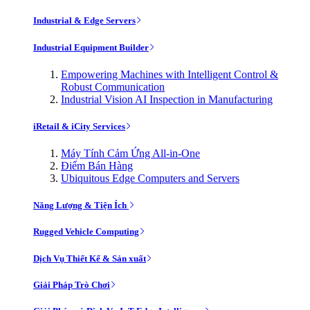
Industrial & Edge Servers
Industrial Equipment Builder
Empowering Machines with Intelligent Control &
Robust Communication
Industrial Vision AI Inspection in Manufacturing
iRetail & iCity Services
Máy Tính Cảm Ứng All-in-One
Điểm Bán Hàng
Ubiquitous Edge Computers and Servers
Năng Lượng & Tiện Ích
Rugged Vehicle Computing
Dịch Vụ Thiết Kế & Sản xuất
Giải Pháp Trò Chơi