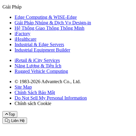
Giải Pháp
Edge Computing & WISE-Edge
Giải Pháp Nhúng & Dịch Vụ Design-in
Hệ Thống Giao Thông Thông Minh
iFactory
iHealthcare
Industrial & Edge Servers
Industrial Equipment Builder
iRetail & iCity Services
Năng Lượng & Tiện Ích
Rugged Vehicle Computing
© 1983-2026 Advantech Co., Ltd.
Site Map
Chính Sách Bảo Mật
Do Not Sell My Personal Information
Chính sách Cookie
Top
Liên Hệ