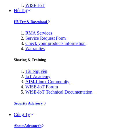
WISE-IoT
Hỗ Trợ
Hỗ Trợ & Download
RMA Services
Service Request Form
Check your products information
Warranties
Sharing & Training
Tài Nguyên
IoT Academy
AIM-Linux Community
WISE-IoT Forum
WISE-IoT Technical Documentation
Security Advisory
Công Ty
About Advantech