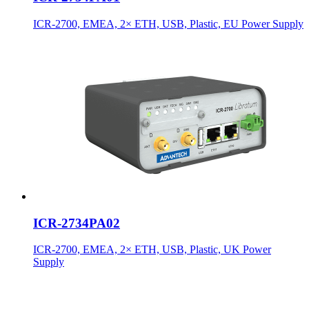
ICR-2700, EMEA, 2× ETH, USB, Plastic, EU Power Supply
ICR-2734PA02
ICR-2700, EMEA, 2× ETH, USB, Plastic, UK Power
Supply