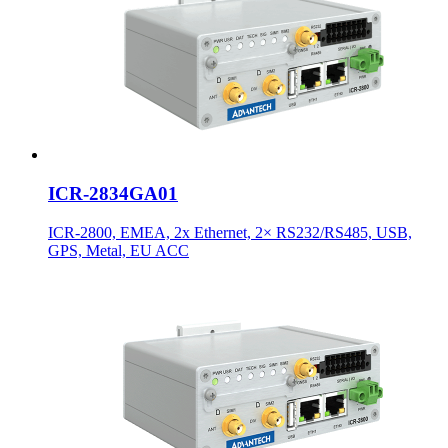
ICR-2834GA01
ICR-2800, EMEA, 2x Ethernet, 2× RS232/RS485, USB,
GPS, Metal, EU ACC