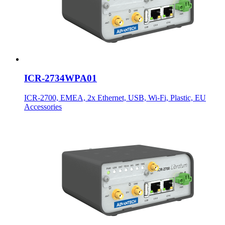
ICR-2734WPA01
ICR-2700, EMEA, 2x Ethernet, USB, Wi-Fi, Plastic, EU
Accessories