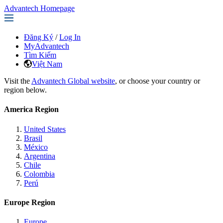
Advantech Homepage
Đăng Ký
/
Log In
MyAdvantech
Tìm Kiếm
Việt Nam
Visit the
Advantech Global website
, or choose your country or
region below.
America Region
United States
Brasil
México
Argentina
Chile
Colombia
Perú
Europe Region
Europe