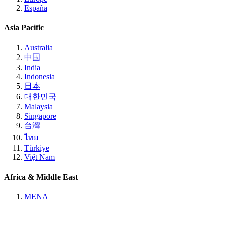
España
Asia Pacific
Australia
中国
India
Indonesia
日本
대한민국
Malaysia
Singapore
台灣
ไทย
Türkiye
Việt Nam
Africa & Middle East
MENA