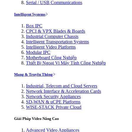
Serial / USB Communications
Intelligent Systems
Box IPC
CPCI & VPX Blades & Boards
Industrial Computer Chassis
Intelligent Transportation Systems
Intelligent Video Platforms
Modular IPC
Motherboard Công Nghiệp
Thiết Bị Ngoại Vi Máy Tính Công Nghiệp
Mạng & Truyền Thông
Industrial, Telecom and Cloud Servers
Network Interface & Acceleration Cards
Network Security Appliances
SD-WAN & uCPE Platforms
WISE-STACK Private Cloud
Giải Pháp Video Nâng Cao
Advanced Video Appliances