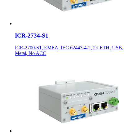
ICR-2734-S1
ICR-2700-S1, EMEA, IEC 62443-4-2, 2× ETH, USB,
Metal, No ACC