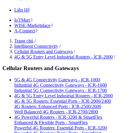
Liên Hệ
IoTMart
WISE-Marketplace
A-Connect
Trang chủ
/
Intelligent Connectivity
/
Cellular Routers and Gateways
/
4G & 5G Entry Level Industrial Routers - ICR-2000
/
Cellular Routers and Gateways
5G & 4G Connectivity Gateways - ICR-1000
Industrial 4G Connectivity Gateways - ICR-1600
Industrial 5G Connectivity Gateways - ICR-1700
4G & 5G Entry Level Industrial Routers - ICR-2000
4G & 5G Routers: Essential Ports - ICR-2000/2400
4G Routers: Enhanced Ports - ICR-2500/2600
Well Balanced 4G Routers - ICR-2700/2800
4G Powerful Routers - ICR-3200 & SmartFlex
Enhanced & Flexible Ports - SmartFlex
Powerful 4G Routers: Essential Ports - ICR-3200