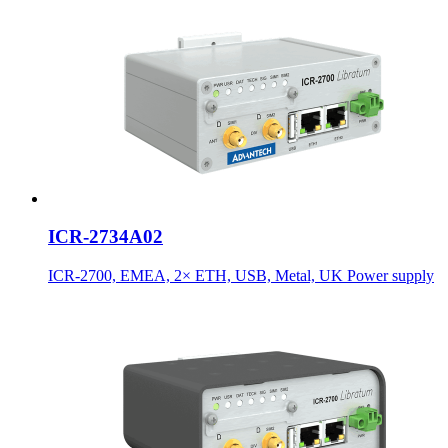
ICR-2734A02
ICR-2700, EMEA, 2× ETH, USB, Metal, UK Power supply