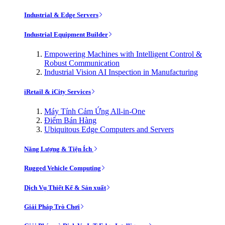
Industrial & Edge Servers
Industrial Equipment Builder
Empowering Machines with Intelligent Control &
Robust Communication
Industrial Vision AI Inspection in Manufacturing
iRetail & iCity Services
Máy Tính Cảm Ứng All-in-One
Điểm Bán Hàng
Ubiquitous Edge Computers and Servers
Năng Lượng & Tiện Ích
Rugged Vehicle Computing
Dịch Vụ Thiết Kế & Sản xuất
Giải Pháp Trò Chơi