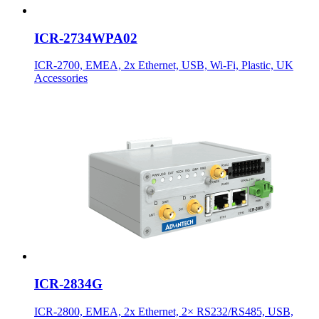
ICR-2734WPA02
ICR-2700, EMEA, 2x Ethernet, USB, Wi-Fi, Plastic, UK
Accessories
ICR-2834G
ICR-2800, EMEA, 2x Ethernet, 2× RS232/RS485, USB,