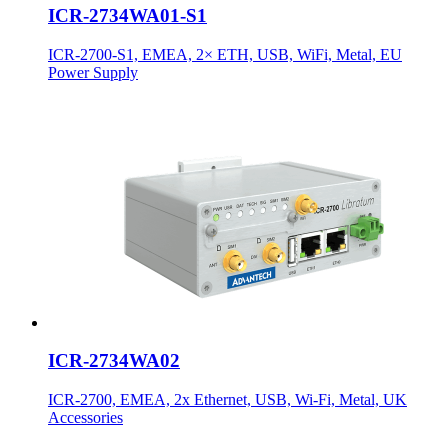
ICR-2734WA01-S1
ICR-2700-S1, EMEA, 2× ETH, USB, WiFi, Metal, EU
Power Supply
ICR-2734WA02
ICR-2700, EMEA, 2x Ethernet, USB, Wi-Fi, Metal, UK
Accessories