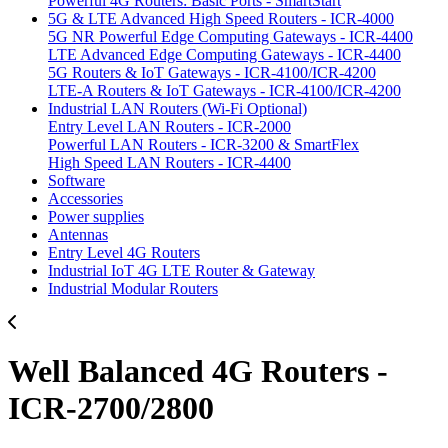
Powerful 4G Routers: Basic Ports - SmartStart
5G & LTE Advanced High Speed Routers - ICR-4000
5G NR Powerful Edge Computing Gateways - ICR-4400
LTE Advanced Edge Computing Gateways - ICR-4400
5G Routers & IoT Gateways - ICR-4100/ICR-4200
LTE-A Routers & IoT Gateways - ICR-4100/ICR-4200
Industrial LAN Routers (Wi-Fi Optional)
Entry Level LAN Routers - ICR-2000
Powerful LAN Routers - ICR-3200 & SmartFlex
High Speed LAN Routers - ICR-4400
Software
Accessories
Power supplies
Antennas
Entry Level 4G Routers
Industrial IoT 4G LTE Router & Gateway
Industrial Modular Routers
Well Balanced 4G Routers -
ICR-2700/2800