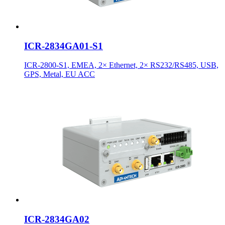
ICR-2834GA01-S1
ICR-2800-S1, EMEA, 2× Ethernet, 2× RS232/RS485, USB,
GPS, Metal, EU ACC
ICR-2834GA02