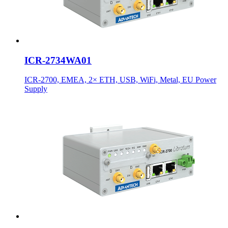
ICR-2734WA01
ICR-2700, EMEA, 2× ETH, USB, WiFi, Metal, EU Power
Supply