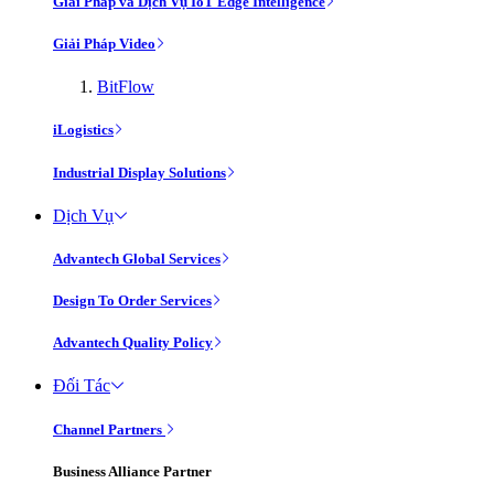
Giải Pháp và Dịch Vụ IoT Edge Intelligence
Giải Pháp Video
BitFlow
iLogistics
Industrial Display Solutions
Dịch Vụ
Advantech Global Services
Design To Order Services
Advantech Quality Policy
Đối Tác
Channel Partners
Business Alliance Partner