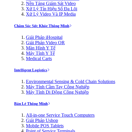
Nền Tảng Giám Sát Video
Xử Lý Tín Hiệu Số Đa Lõi
Xử Lý Video Và IP Media
Chăm Sóc Sức Khỏe Thông Minh
Giải Pháp iHospital
Giải Pháp Video OR
Màn Hình Y Tế
Máy Tính Y Tế
Medical Carts
Intelligent Logistics
Environmental Sensing & Cold Chain Solutions
Máy Tính Cầm Tay Công Nghiệp
Máy Tính Di Động Công Nghiệp
Bán Lẻ Thông Minh
All-in-one Service Touch Computers
Giải Pháp Ushop
Mobile POS Tablets
Point of Service Terminals