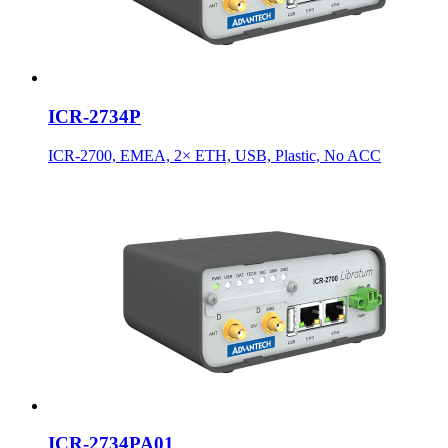
ICR-2734P
ICR-2700, EMEA, 2× ETH, USB, Plastic, No ACC
ICR-2734PA01