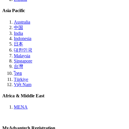
Asia Pacific
Australia
中国
India
Indonesia
日本
대한민국
Malaysia
Singapore
台灣
ไทย
Türkiye
Việt Nam
Africa & Middle East
MENA
MyAdvantech Registration