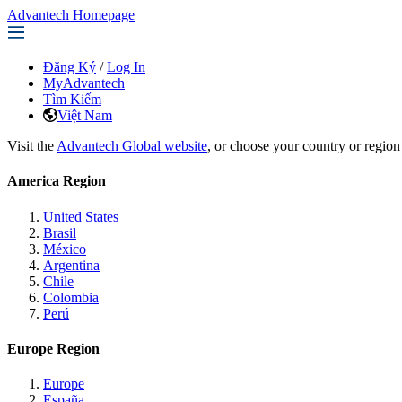
Advantech Homepage
Đăng Ký
/
Log In
MyAdvantech
Tìm Kiếm
Việt Nam
Visit the
Advantech Global website
, or choose your country or region
America Region
United States
Brasil
México
Argentina
Chile
Colombia
Perú
Europe Region
Europe
España