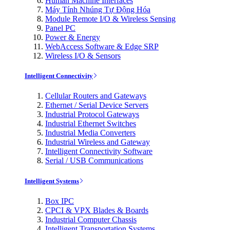
Human Machine Interfaces
Máy Tính Nhúng Tự Động Hóa
Module Remote I/O & Wireless Sensing
Panel PC
Power & Energy
WebAccess Software & Edge SRP
Wireless I/O & Sensors
Intelligent Connectivity
Cellular Routers and Gateways
Ethernet / Serial Device Servers
Industrial Protocol Gateways
Industrial Ethernet Switches
Industrial Media Converters
Industrial Wireless and Gateway
Intelligent Connectivity Software
Serial / USB Communications
Intelligent Systems
Box IPC
CPCI & VPX Blades & Boards
Industrial Computer Chassis
Intelligent Transportation Systems