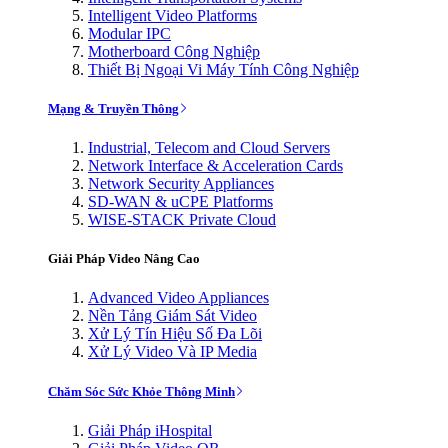
Intelligent Video Platforms
Modular IPC
Motherboard Công Nghiệp
Thiết Bị Ngoại Vi Máy Tính Công Nghiệp
Mạng & Truyền Thông
Industrial, Telecom and Cloud Servers
Network Interface & Acceleration Cards
Network Security Appliances
SD-WAN & uCPE Platforms
WISE-STACK Private Cloud
Giải Pháp Video Nâng Cao
Advanced Video Appliances
Nền Tảng Giám Sát Video
Xử Lý Tín Hiệu Số Đa Lõi
Xử Lý Video Và IP Media
Chăm Sóc Sức Khỏe Thông Minh
Giải Pháp iHospital