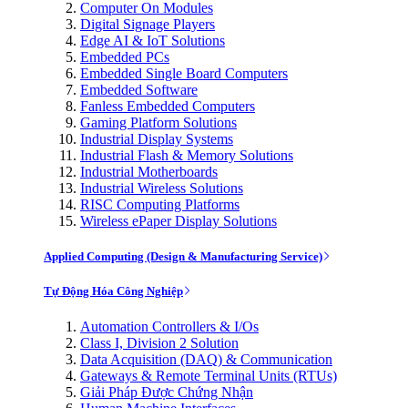
Computer On Modules
Digital Signage Players
Edge AI & IoT Solutions
Embedded PCs
Embedded Single Board Computers
Embedded Software
Fanless Embedded Computers
Gaming Platform Solutions
Industrial Display Systems
Industrial Flash & Memory Solutions
Industrial Motherboards
Industrial Wireless Solutions
RISC Computing Platforms
Wireless ePaper Display Solutions
Applied Computing (Design & Manufacturing Service)
Tự Động Hóa Công Nghiệp
Automation Controllers & I/Os
Class I, Division 2 Solution
Data Acquisition (DAQ) & Communication
Gateways & Remote Terminal Units (RTUs)
Giải Pháp Được Chứng Nhận