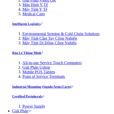
Giải Pháp Video OR
Màn Hình Y Tế
Máy Tính Y Tế
Medical Carts
Intelligent Logistics
Environmental Sensing & Cold Chain Solutions
Máy Tính Cầm Tay Công Nghiệp
Máy Tính Di Động Công Nghiệp
Bán Lẻ Thông Minh
All-in-one Service Touch Computers
Giải Pháp Ushop
Mobile POS Tablets
Point of Service Terminals
Industrial Mounting (Stands/Arms/Carts)
Certified Peripherals
Power Supply
Giải Pháp