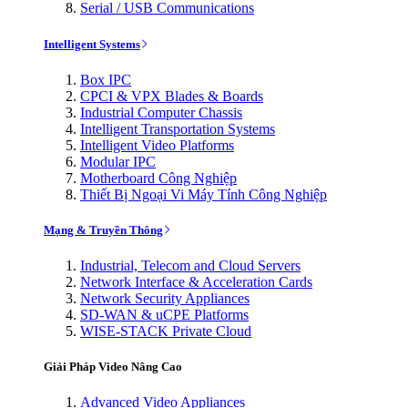
Serial / USB Communications
Intelligent Systems
Box IPC
CPCI & VPX Blades & Boards
Industrial Computer Chassis
Intelligent Transportation Systems
Intelligent Video Platforms
Modular IPC
Motherboard Công Nghiệp
Thiết Bị Ngoại Vi Máy Tính Công Nghiệp
Mạng & Truyền Thông
Industrial, Telecom and Cloud Servers
Network Interface & Acceleration Cards
Network Security Appliances
SD-WAN & uCPE Platforms
WISE-STACK Private Cloud
Giải Pháp Video Nâng Cao
Advanced Video Appliances