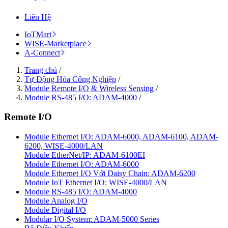
Liên Hệ
IoTMart
WISE-Marketplace
A-Connect
Trang chủ
/
Tự Động Hóa Công Nghiệp
/
Module Remote I/O & Wireless Sensing
/
Module RS-485 I/O: ADAM-4000
/
Remote I/O
Module Ethernet I/O: ADAM-6000, ADAM-6100, ADAM-
6200, WISE-4000/LAN
Module EtherNet/IP: ADAM-6100EI
Module Ethernet I/O: ADAM-6000
Module Ethernet I/O Với Daisy Chain: ADAM-6200
Module IoT Ethernet I/O: WISE-4000/LAN
Module RS-485 I/O: ADAM-4000
Module Analog I/O
Module Digital I/O
Modular I/O System: ADAM-5000 Series