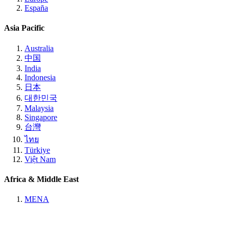
España
Asia Pacific
Australia
中国
India
Indonesia
日本
대한민국
Malaysia
Singapore
台灣
ไทย
Türkiye
Việt Nam
Africa & Middle East
MENA