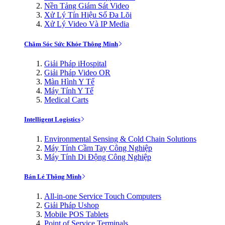
Nền Tảng Giám Sát Video
Xử Lý Tín Hiệu Số Đa Lõi
Xử Lý Video Và IP Media
Chăm Sóc Sức Khỏe Thông Minh
Giải Pháp iHospital
Giải Pháp Video OR
Màn Hình Y Tế
Máy Tính Y Tế
Medical Carts
Intelligent Logistics
Environmental Sensing & Cold Chain Solutions
Máy Tính Cầm Tay Công Nghiệp
Máy Tính Di Động Công Nghiệp
Bán Lẻ Thông Minh
All-in-one Service Touch Computers
Giải Pháp Ushop
Mobile POS Tablets
Point of Service Terminals