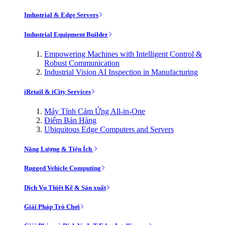
Industrial & Edge Servers
Industrial Equipment Builder
Empowering Machines with Intelligent Control &
Robust Communication
Industrial Vision AI Inspection in Manufacturing
iRetail & iCity Services
Máy Tính Cảm Ứng All-in-One
Điểm Bán Hàng
Ubiquitous Edge Computers and Servers
Năng Lượng & Tiện Ích
Rugged Vehicle Computing
Dịch Vụ Thiết Kế & Sản xuất
Giải Pháp Trò Chơi