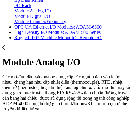
Bộ Điều Khiển
I/O Rack
Module Analog I/O
Module Digital I/O
Module Counter/Frequency
OPC UA Ethernet I/O Modules: ADAM-6300
High Density I/O Module: ADAM-500 Series
Rugged IP67 Machine Mount IoT Remote I/O
Module Analog I/O
Các mô-đun đầu vào analog cung cấp các nguồn đầu vào khác
nhau, chẳng hạn như cặp nhiệt điện (thermocouple), RTD, nhiệt
điện trở (thermistor) hoặc tín hiệu analog chung. Các mô-đun này sử
dụng giao thức truyền thông EIA RS-485 - tiêu chuẩn đường truyền
cân bằng hai chiều, được sử dụng rộng rãi trong ngành công nghiệp.
ADAM-4000 cũng hỗ trợ giao thức Modbus/RTU như một cơ chế
truyền dữ liệu từ xa.