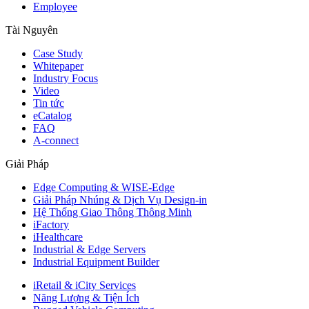
Employee
Tài Nguyên
Case Study
Whitepaper
Industry Focus
Video
Tin tức
eCatalog
FAQ
A-connect
Giải Pháp
Edge Computing & WISE-Edge
Giải Pháp Nhúng & Dịch Vụ Design-in
Hệ Thống Giao Thông Thông Minh
iFactory
iHealthcare
Industrial & Edge Servers
Industrial Equipment Builder
iRetail & iCity Services
Năng Lượng & Tiện Ích