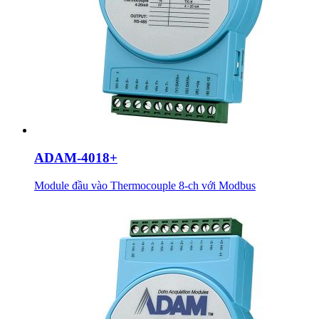
ADAM-4018+
Module đầu vào Thermocouple 8-ch với Modbus