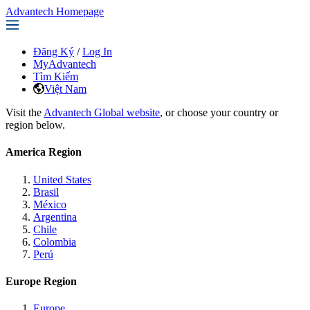
Advantech Homepage
Đăng Ký
/
Log In
MyAdvantech
Tìm Kiếm
Việt Nam
Visit the
Advantech Global website
, or choose your country or
region below.
America Region
United States
Brasil
México
Argentina
Chile
Colombia
Perú
Europe Region
Europe