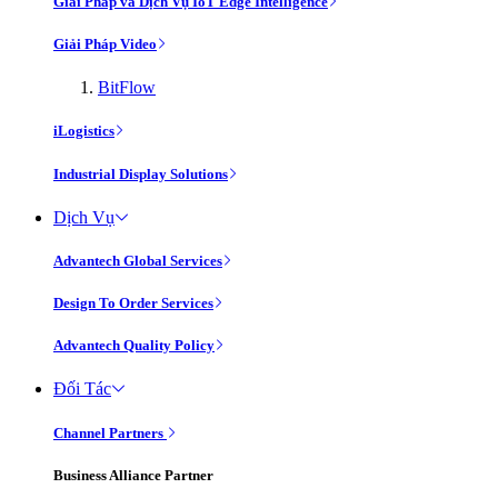
Giải Pháp và Dịch Vụ IoT Edge Intelligence
Giải Pháp Video
BitFlow
iLogistics
Industrial Display Solutions
Dịch Vụ
Advantech Global Services
Design To Order Services
Advantech Quality Policy
Đối Tác
Channel Partners
Business Alliance Partner