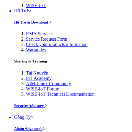
WISE-IoT
Hỗ Trợ
Hỗ Trợ & Download
RMA Services
Service Request Form
Check your products information
Warranties
Sharing & Training
Tài Nguyên
IoT Academy
AIM-Linux Community
WISE-IoT Forum
WISE-IoT Technical Documentation
Security Advisory
Công Ty
About Advantech